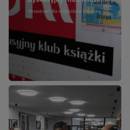
okazja do inspirującej dyskusji, wymiany
Przestrzeń dla miłośników literatury
różnych gatunków literackich. Każde spotkanie to
regularnie, by rozmawiać o wybranych tytułach z
opiniami i emocjami po lekturze. Spotykamy się
miłośników literatury, którzy lubią dzielić się
Dyskusyjny Klub Książki to przestrzeń dla
Dyskusyjny Klub Ksążki
WIĘCEJ
miłośników estetycznych doznań!