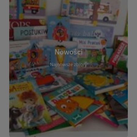
W tej sekcji prezentujemy najnowsze książki,
audiobooki oraz filmy, które właśnie trafiły do
zbiorów Miejskiej Biblioteki Publicznej w
Starachowicach. Regularnie aktualizujemy listę,
aby Czytelnicy mogli na bieżąco odkrywać świeże
Nowości
tytuły i najciekawsze premiery wydawnicze. Każda
pozycja opatrzona jest krótkim opisem i
Najnowsze zbiory
informacją o dostępności w katalogu. Zachęcamy
do częstych odwiedzin – nowości pojawiają się
niemal każdego tygodnia! Dzięki tej zakładce
zawsze będziesz wiedzieć, co warto przeczytać
jako pierwsze.
WIĘCEJ