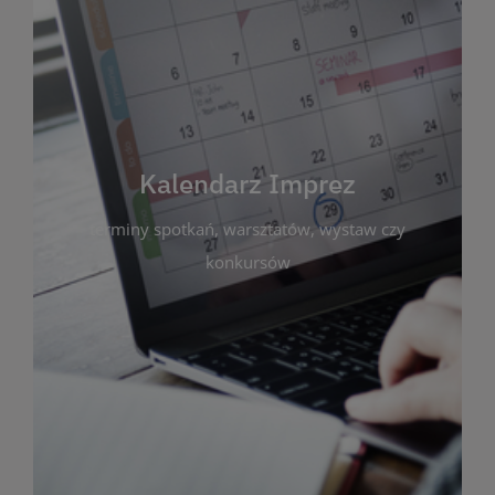
Kalendarz Imprez
Zakładka ta gromadzi wszystkie planowane
wydarzenia kulturalne i edukacyjne organizowane
przez bibliotekę. Możesz tu sprawdzić terminy
spotkań, warsztatów, wystaw czy konkursów.
Kalendarz Imprez
Dzięki przejrzystemu kalendarzowi łatwo
terminy spotkań, warsztatów, wystaw czy
zaplanujesz udział w interesujących Cię
wydarzeniach. Aktualizujemy harmonogram na
konkursów
bieżąco, by zawsze był zgodny z planem pracy
biblioteki. Zapraszamy do śledzenia i uczestnictwa
w życiu kulturalnym miasta!
WIĘCEJ