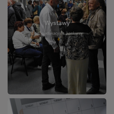
biblioteki. Serdecznie zapraszamy wszystkich
do kontaktu z kulturą i sztuką w przestrzeni
artystyczne. Każda wystawa to wyjątkowa okazja
Wystawy
malarstwo, fotografię, rękodzieło i inne formy
Zajęcia edukacyjne, konkursy
poprzednich lat. Prezentowane prace obejmują
ekspozycjach oraz archiwum wystaw z
W tej sekcji znajdziesz informacje o aktualnych
sztukę lokalnych twórców, jak i zbiory tematyczne.
Biblioteka organizuje prezentujące zarówno
Wystawy