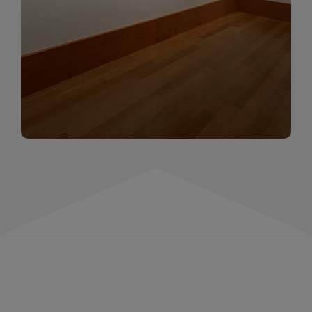
momentów. Zapraszamy do obejrzenia,
wspominania i inspirowania się!
WIĘCEJ