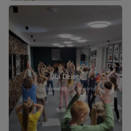
WIĘCEJ
świata literatury!
Zapraszamy do wspólnej zabawy i odkrywania
rozbudzać miłość do książek od najmłodszych lat.
kącik do wspólnego czytania. Pragniemy
Dla Dzieci
opowiadań i lektur szkolnych, a także przyjazny
Zajęcia edukacyjne, konkursy
dzieci. Biblioteka oferuje bogaty wybór bajek,
plastycznych i spotkaniach z autorami książek dla
informacje o zajęciach edukacyjnych, konkursach
czytelnikach i ich rodzicach. Znajdziesz tu
To miejsce stworzone z myślą o najmłodszych