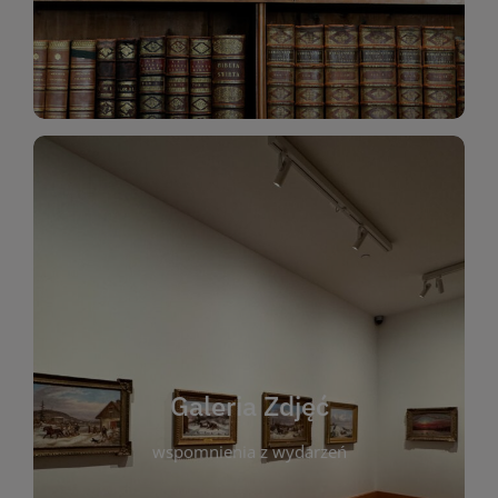
Katalog Zbiorów
Galeria Zdjęć
W galerii prezentujemy fotograficzne
wspomnienia z wydarzeń, spotkań i projektów
realizowanych przez bibliotekę. To miejsce, w
którym można zobaczyć, jak żyje nasza biblioteka
Galeria Zdjęć
i jej społeczność. Zdjęcia dokumentują zarówno
uroczyste chwile, jak i codzienne aktywności
wspomnienia z wydarzeń
czytelników. Regularnie dodajemy nowe galerie,
by każdy mógł powrócić do wyjątkowych