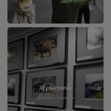
Dla Dzieci
Wydarzenia
W tej zakładce publikujemy informacje o
wszystkich wydarzeniach organizowanych przez
bibliotekę. Znajdziesz tu zapowiedzi spotkań
autorskich, warsztatów, prelekcji i zajęć
tematycznych dla różnych grup wiekowych. Każde
Wydarzenia
wydarzenie ma na celu promowanie kultury
Application Developer
czytelniczej oraz integrację społeczności lokalnej.
Dzięki kalendarzowi wydarzeń możesz łatwo
zaplanować udział w interesujących spotkaniach.