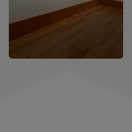
momentów. Zapraszamy do obejrzenia,
wspominania i inspirowania się!
WIĘCEJ