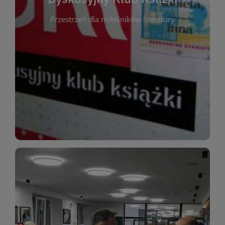
okazja do inspirującej dyskusji, wymiany
Przestrzeń dla miłośników literatury
różnych gatunków literackich. Każde spotkanie to
regularnie, by rozmawiać o wybranych tytułach z
opiniami i emocjami po lekturze. Spotykamy się
miłośników literatury, którzy lubią dzielić się
Dyskusyjny Klub Książki to przestrzeń dla
Dyskusyjny Klub Ksążki
WIĘCEJ
miłośników estetycznych doznań!