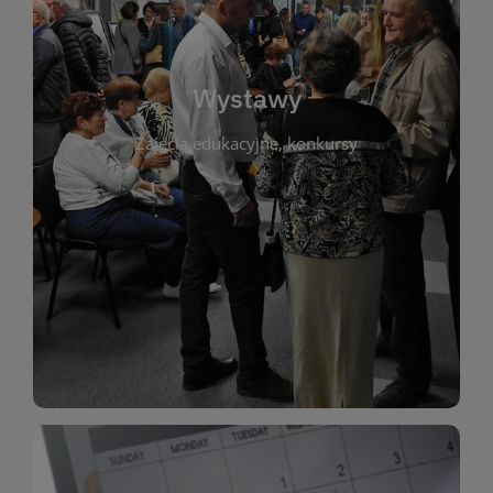
biblioteki. Serdecznie zapraszamy wszystkich
do kontaktu z kulturą i sztuką w przestrzeni
artystyczne. Każda wystawa to wyjątkowa okazja
Wystawy
malarstwo, fotografię, rękodzieło i inne formy
Zajęcia edukacyjne, konkursy
poprzednich lat. Prezentowane prace obejmują
ekspozycjach oraz archiwum wystaw z
W tej sekcji znajdziesz informacje o aktualnych
sztukę lokalnych twórców, jak i zbiory tematyczne.
Biblioteka organizuje prezentujące zarówno
Wystawy