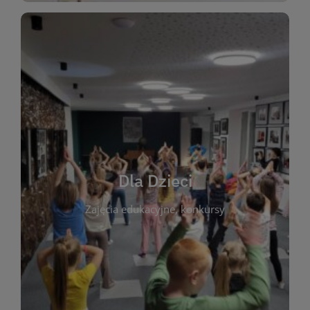
WIĘCEJ
świata literatury!
Zapraszamy do wspólnej zabawy i odkrywania
rozbudzać miłość do książek od najmłodszych lat.
kącik do wspólnego czytania. Pragniemy
Dla Dzieci
opowiadań i lektur szkolnych, a także przyjazny
Zajęcia edukacyjne, konkursy
dzieci. Biblioteka oferuje bogaty wybór bajek,
plastycznych i spotkaniach z autorami książek dla
informacje o zajęciach edukacyjnych, konkursach
czytelnikach i ich rodzicach. Znajdziesz tu
To miejsce stworzone z myślą o najmłodszych