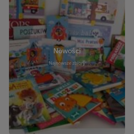
W tej sekcji prezentujemy najnowsze książki,
audiobooki oraz filmy, które właśnie trafiły do
zbiorów Miejskiej Biblioteki Publicznej w
Starachowicach. Regularnie aktualizujemy listę,
aby Czytelnicy mogli na bieżąco odkrywać świeże
Nowości
tytuły i najciekawsze premiery wydawnicze. Każda
pozycja opatrzona jest krótkim opisem i
Najnowsze zbiory
informacją o dostępności w katalogu. Zachęcamy
do częstych odwiedzin – nowości pojawiają się
niemal każdego tygodnia! Dzięki tej zakładce
zawsze będziesz wiedzieć, co warto przeczytać
jako pierwsze.
WIĘCEJ