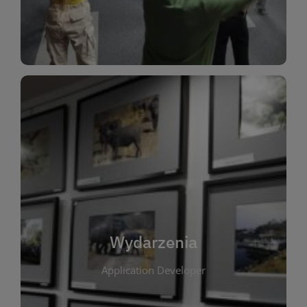
Dla Dzieci
Wydarzenia
W tej zakładce publikujemy informacje o
wszystkich wydarzeniach organizowanych przez
bibliotekę. Znajdziesz tu zapowiedzi spotkań
autorskich, warsztatów, prelekcji i zajęć
tematycznych dla różnych grup wiekowych. Każde
Wydarzenia
wydarzenie ma na celu promowanie kultury
Application Developer
czytelniczej oraz integrację społeczności lokalnej.
Dzięki kalendarzowi wydarzeń możesz łatwo
zaplanować udział w interesujących spotkaniach.