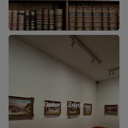
Katalog Zbiorów
Galeria Zdjęć
W galerii prezentujemy fotograficzne
wspomnienia z wydarzeń, spotkań i projektów
realizowanych przez bibliotekę. To miejsce, w
którym można zobaczyć, jak żyje nasza biblioteka
Galeria Zdjęć
i jej społeczność. Zdjęcia dokumentują zarówno
uroczyste chwile, jak i codzienne aktywności
wspomnienia z wydarzeń
czytelników. Regularnie dodajemy nowe galerie,
by każdy mógł powrócić do wyjątkowych