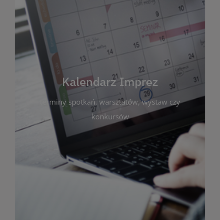
Kalendarz Imprez
Zakładka ta gromadzi wszystkie planowane
wydarzenia kulturalne i edukacyjne organizowane
przez bibliotekę. Możesz tu sprawdzić terminy
spotkań, warsztatów, wystaw czy konkursów.
Kalendarz Imprez
Dzięki przejrzystemu kalendarzowi łatwo
terminy spotkań, warsztatów, wystaw czy
zaplanujesz udział w interesujących Cię
wydarzeniach. Aktualizujemy harmonogram na
konkursów
bieżąco, by zawsze był zgodny z planem pracy
biblioteki. Zapraszamy do śledzenia i uczestnictwa
w życiu kulturalnym miasta!
WIĘCEJ