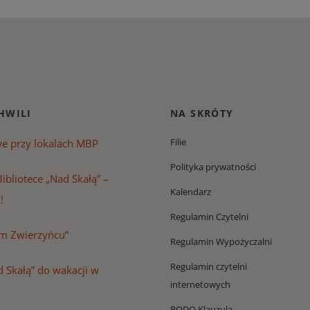
HWILI
NA SKRÓTY
Filie
we przy lokalach MBP
Polityka prywatności
ibliotece „Nad Skałą” –
Kalendarz
!
Regulamin Czytelni
m Zwierzyńcu”
Regulamin Wypożyczalni
Regulamin czytelni
 Skałą” do wakacji w
internetowych
RODO Klauzula