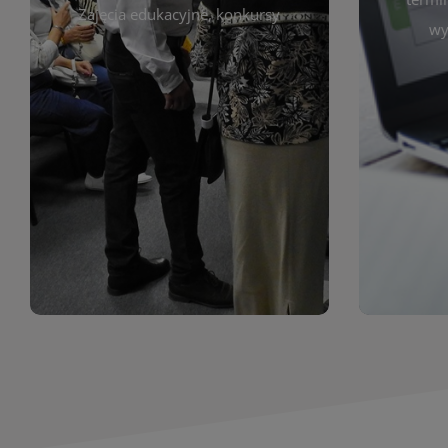
prace obejmują malarstwo,
Zajęcia edukacyjne, konkursy
Cię wy
wy
z poprzednich lat. Prezentowane
harmono
ekspozycjach oraz archiwum wystaw
był zgod
znajdziesz informacje o aktualnych
Zap
jak i zbiory tematyczne. W tej sekcji
uczest
zarówno sztukę lokalnych twórców,
Biblioteka organizuje prezentujące
Wystawy