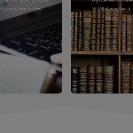
autora, tytułu lub tematu
darzeniach. Aktualizujemy
staw czy konkursów
bibliotecznych
interesujące Cię pozycje
gram na bieżąco, by zawsze
wyszukiwarce szybko zna
ny z planem pracy biblioteki.
filmów i innych materiałów
raszamy do śledzenia i
bibliotecznej – książek, cz
nictwa w życiu kulturalnym
przeglądanie pełnej of
miasta!
Katalog online umożli
Katalog Zbi
WIĘCEJ