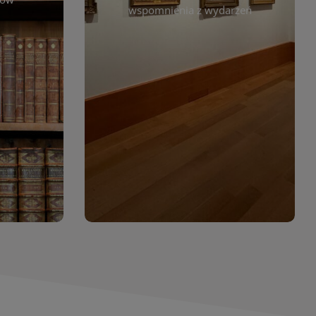
. Możesz
wspomnienia z wydarzeń
czytelników. Regularnie dodajemy
 według
nowe galerie, by każdy mógł
jdziesz
powrócić do wyjątkowych
. Dzięki
momentów. Zapraszamy do
asopism,
obejrzenia, wspominania i
erty
inspirowania się!
wia
orów
WIĘCEJ