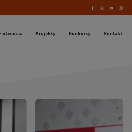
Facebook
X
YouTube
Instag
y otwarcia
Projekty
Konkursy
Kontakt
a
WIĘCEJ