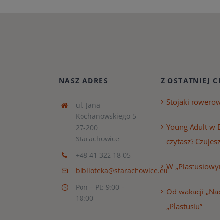
NASZ ADRES
Z OSTATNIEJ C
Stojaki rowero
ul. Jana
Kochanowskiego 5
Young Adult w B
27-200
Starachowice
czytasz? Czujesz
+48 41 322 18 05
W „Plastusiowy
biblioteka@starachowice.eu
Pon – Pt: 9:00 –
Od wakacji „Nad
18:00
„Plastusiu”