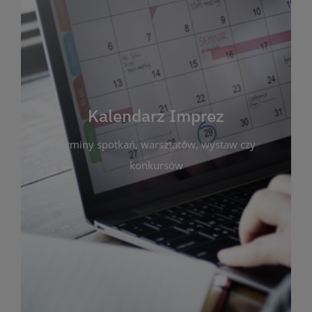
Kalendarz Imprez
Zakładka ta gromadzi wszystkie planowane
wydarzenia kulturalne i edukacyjne organizowane
przez bibliotekę. Możesz tu sprawdzić terminy
spotkań, warsztatów, wystaw czy konkursów.
Kalendarz Imprez
Dzięki przejrzystemu kalendarzowi łatwo
terminy spotkań, warsztatów, wystaw czy
zaplanujesz udział w interesujących Cię
wydarzeniach. Aktualizujemy harmonogram na
konkursów
bieżąco, by zawsze był zgodny z planem pracy
biblioteki. Zapraszamy do śledzenia i uczestnictwa
w życiu kulturalnym miasta!
WIĘCEJ