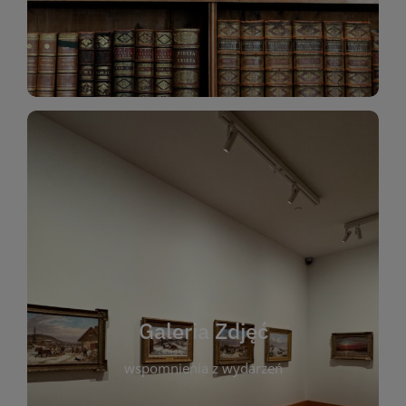
Katalog Zbiorów
Galeria Zdjęć
W galerii prezentujemy fotograficzne
wspomnienia z wydarzeń, spotkań i projektów
realizowanych przez bibliotekę. To miejsce, w
którym można zobaczyć, jak żyje nasza biblioteka
Galeria Zdjęć
i jej społeczność. Zdjęcia dokumentują zarówno
uroczyste chwile, jak i codzienne aktywności
wspomnienia z wydarzeń
czytelników. Regularnie dodajemy nowe galerie,
by każdy mógł powrócić do wyjątkowych