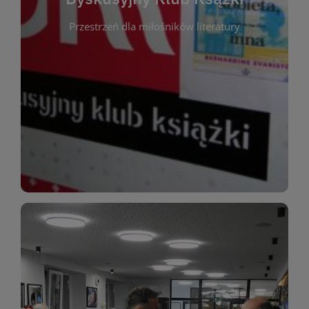
okazja do inspirującej dyskusji, wymiany
Przestrzeń dla miłośników literatury
różnych gatunków literackich. Każde spotkanie to
regularnie, by rozmawiać o wybranych tytułach z
opiniami i emocjami po lekturze. Spotykamy się
miłośników literatury, którzy lubią dzielić się
Dyskusyjny Klub Książki to przestrzeń dla
Dyskusyjny Klub Ksążki
WIĘCEJ
miłośników estetycznych doznań!