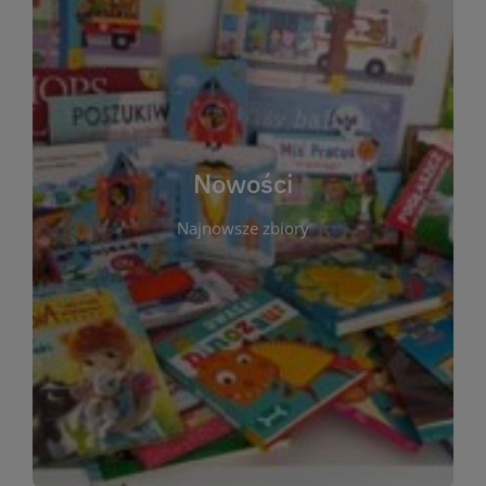
W tej sekcji prezentujemy najnowsze książki,
audiobooki oraz filmy, które właśnie trafiły do
zbiorów Miejskiej Biblioteki Publicznej w
Starachowicach. Regularnie aktualizujemy listę,
aby Czytelnicy mogli na bieżąco odkrywać świeże
Nowości
tytuły i najciekawsze premiery wydawnicze. Każda
pozycja opatrzona jest krótkim opisem i
Najnowsze zbiory
informacją o dostępności w katalogu. Zachęcamy
do częstych odwiedzin – nowości pojawiają się
niemal każdego tygodnia! Dzięki tej zakładce
zawsze będziesz wiedzieć, co warto przeczytać
jako pierwsze.
WIĘCEJ