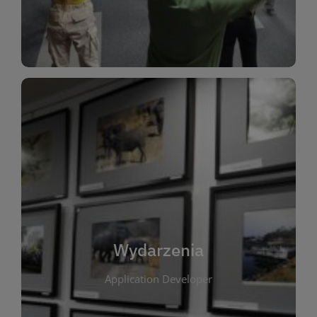
Dla Dzieci
Wydarzenia
W tej zakładce publikujemy informacje o
wszystkich wydarzeniach organizowanych przez
bibliotekę. Znajdziesz tu zapowiedzi spotkań
autorskich, warsztatów, prelekcji i zajęć
tematycznych dla różnych grup wiekowych. Każde
Wydarzenia
wydarzenie ma na celu promowanie kultury
Application Developer
czytelniczej oraz integrację społeczności lokalnej.
Dzięki kalendarzowi wydarzeń możesz łatwo
zaplanować udział w interesujących spotkaniach.