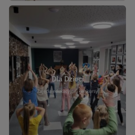
WIĘCEJ
świata literatury!
Zapraszamy do wspólnej zabawy i odkrywania
rozbudzać miłość do książek od najmłodszych lat.
kącik do wspólnego czytania. Pragniemy
Dla Dzieci
opowiadań i lektur szkolnych, a także przyjazny
Zajęcia edukacyjne, konkursy
dzieci. Biblioteka oferuje bogaty wybór bajek,
plastycznych i spotkaniach z autorami książek dla
informacje o zajęciach edukacyjnych, konkursach
czytelnikach i ich rodzicach. Znajdziesz tu
To miejsce stworzone z myślą o najmłodszych