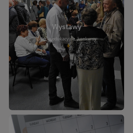
biblioteki. Serdecznie zapraszamy wszystkich
do kontaktu z kulturą i sztuką w przestrzeni
artystyczne. Każda wystawa to wyjątkowa okazja
Wystawy
malarstwo, fotografię, rękodzieło i inne formy
Zajęcia edukacyjne, konkursy
poprzednich lat. Prezentowane prace obejmują
ekspozycjach oraz archiwum wystaw z
W tej sekcji znajdziesz informacje o aktualnych
sztukę lokalnych twórców, jak i zbiory tematyczne.
Biblioteka organizuje prezentujące zarówno
Wystawy