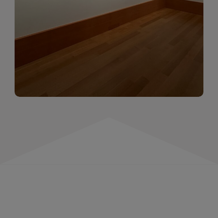
momentów. Zapraszamy do obejrzenia,
wspominania i inspirowania się!
WIĘCEJ