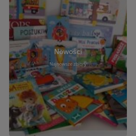
W tej sekcji prezentujemy najnowsze książki,
audiobooki oraz filmy, które właśnie trafiły do
zbiorów Miejskiej Biblioteki Publicznej w
Starachowicach. Regularnie aktualizujemy listę,
aby Czytelnicy mogli na bieżąco odkrywać świeże
Nowości
tytuły i najciekawsze premiery wydawnicze. Każda
pozycja opatrzona jest krótkim opisem i
Najnowsze zbiory
informacją o dostępności w katalogu. Zachęcamy
do częstych odwiedzin – nowości pojawiają się
niemal każdego tygodnia! Dzięki tej zakładce
zawsze będziesz wiedzieć, co warto przeczytać
jako pierwsze.
WIĘCEJ