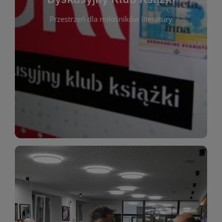
okazja do inspirującej dyskusji, wymiany
Przestrzeń dla miłośników literatury
różnych gatunków literackich. Każde spotkanie to
regularnie, by rozmawiać o wybranych tytułach z
opiniami i emocjami po lekturze. Spotykamy się
miłośników literatury, którzy lubią dzielić się
Dyskusyjny Klub Książki to przestrzeń dla
Dyskusyjny Klub Ksążki
WIĘCEJ
miłośników estetycznych doznań!