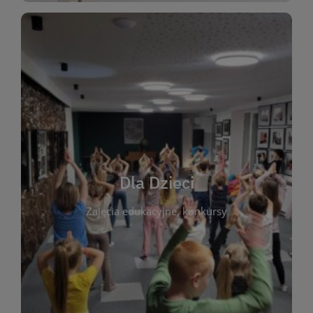
WIĘCEJ
świata literatury!
Zapraszamy do wspólnej zabawy i odkrywania
rozbudzać miłość do książek od najmłodszych lat.
kącik do wspólnego czytania. Pragniemy
Dla Dzieci
opowiadań i lektur szkolnych, a także przyjazny
Zajęcia edukacyjne, konkursy
dzieci. Biblioteka oferuje bogaty wybór bajek,
plastycznych i spotkaniach z autorami książek dla
informacje o zajęciach edukacyjnych, konkursach
czytelnikach i ich rodzicach. Znajdziesz tu
To miejsce stworzone z myślą o najmłodszych