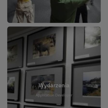
Dla Dzieci
Wydarzenia
W tej zakładce publikujemy informacje o
wszystkich wydarzeniach organizowanych przez
bibliotekę. Znajdziesz tu zapowiedzi spotkań
autorskich, warsztatów, prelekcji i zajęć
tematycznych dla różnych grup wiekowych. Każde
Wydarzenia
wydarzenie ma na celu promowanie kultury
Application Developer
czytelniczej oraz integrację społeczności lokalnej.
Dzięki kalendarzowi wydarzeń możesz łatwo
zaplanować udział w interesujących spotkaniach.