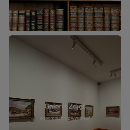
Katalog Zbiorów
Galeria Zdjęć
W galerii prezentujemy fotograficzne
wspomnienia z wydarzeń, spotkań i projektów
realizowanych przez bibliotekę. To miejsce, w
którym można zobaczyć, jak żyje nasza biblioteka
Galeria Zdjęć
i jej społeczność. Zdjęcia dokumentują zarówno
uroczyste chwile, jak i codzienne aktywności
wspomnienia z wydarzeń
czytelników. Regularnie dodajemy nowe galerie,
by każdy mógł powrócić do wyjątkowych