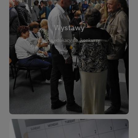
biblioteki. Serdecznie zapraszamy wszystkich
do kontaktu z kulturą i sztuką w przestrzeni
artystyczne. Każda wystawa to wyjątkowa okazja
Wystawy
malarstwo, fotografię, rękodzieło i inne formy
Zajęcia edukacyjne, konkursy
poprzednich lat. Prezentowane prace obejmują
ekspozycjach oraz archiwum wystaw z
W tej sekcji znajdziesz informacje o aktualnych
sztukę lokalnych twórców, jak i zbiory tematyczne.
Biblioteka organizuje prezentujące zarówno
Wystawy