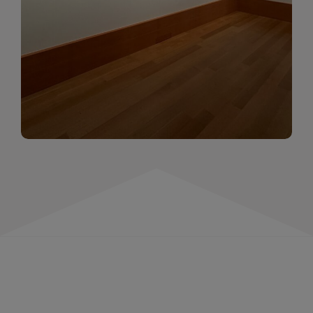
momentów. Zapraszamy do obejrzenia,
wspominania i inspirowania się!
WIĘCEJ