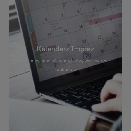
Kalendarz Imprez
Zakładka ta gromadzi wszystkie planowane
wydarzenia kulturalne i edukacyjne organizowane
przez bibliotekę. Możesz tu sprawdzić terminy
spotkań, warsztatów, wystaw czy konkursów.
Kalendarz Imprez
Dzięki przejrzystemu kalendarzowi łatwo
terminy spotkań, warsztatów, wystaw czy
zaplanujesz udział w interesujących Cię
wydarzeniach. Aktualizujemy harmonogram na
konkursów
bieżąco, by zawsze był zgodny z planem pracy
biblioteki. Zapraszamy do śledzenia i uczestnictwa
w życiu kulturalnym miasta!
WIĘCEJ