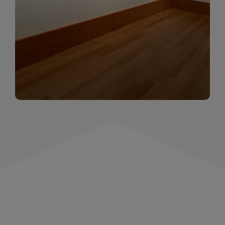
momentów. Zapraszamy do obejrzenia,
wspominania i inspirowania się!
WIĘCEJ