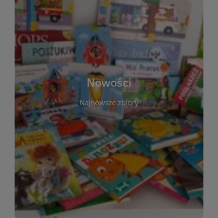
W tej sekcji prezentujemy najnowsze książki,
audiobooki oraz filmy, które właśnie trafiły do
zbiorów Miejskiej Biblioteki Publicznej w
Starachowicach. Regularnie aktualizujemy listę,
aby Czytelnicy mogli na bieżąco odkrywać świeże
Nowości
tytuły i najciekawsze premiery wydawnicze. Każda
pozycja opatrzona jest krótkim opisem i
Najnowsze zbiory
informacją o dostępności w katalogu. Zachęcamy
do częstych odwiedzin – nowości pojawiają się
niemal każdego tygodnia! Dzięki tej zakładce
zawsze będziesz wiedzieć, co warto przeczytać
jako pierwsze.
WIĘCEJ