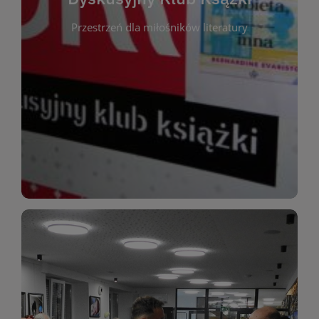
okazja do inspirującej dyskusji, wymiany
Przestrzeń dla miłośników literatury
różnych gatunków literackich. Każde spotkanie to
regularnie, by rozmawiać o wybranych tytułach z
opiniami i emocjami po lekturze. Spotykamy się
miłośników literatury, którzy lubią dzielić się
Dyskusyjny Klub Książki to przestrzeń dla
Dyskusyjny Klub Ksążki
WIĘCEJ
miłośników estetycznych doznań!