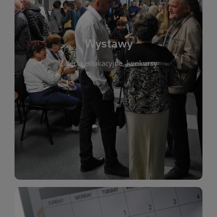
biblioteki. Serdecznie zapraszamy wszystkich
do kontaktu z kulturą i sztuką w przestrzeni
artystyczne. Każda wystawa to wyjątkowa okazja
Wystawy
malarstwo, fotografię, rękodzieło i inne formy
Zajęcia edukacyjne, konkursy
poprzednich lat. Prezentowane prace obejmują
ekspozycjach oraz archiwum wystaw z
W tej sekcji znajdziesz informacje o aktualnych
sztukę lokalnych twórców, jak i zbiory tematyczne.
Biblioteka organizuje prezentujące zarówno
Wystawy