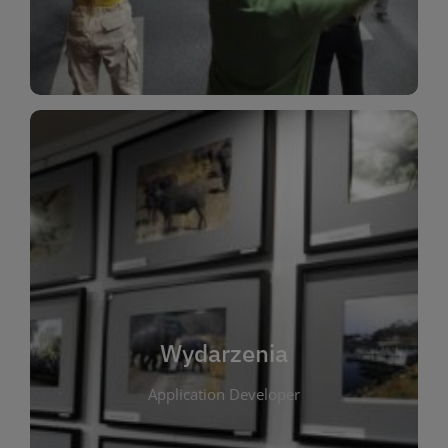
Dla Dzieci
Wydarzenia
W tej zakładce publikujemy informacje o
wszystkich wydarzeniach organizowanych przez
bibliotekę. Znajdziesz tu zapowiedzi spotkań
autorskich, warsztatów, prelekcji i zajęć
tematycznych dla różnych grup wiekowych. Każde
Wydarzenia
wydarzenie ma na celu promowanie kultury
Application Developer
czytelniczej oraz integrację społeczności lokalnej.
Dzięki kalendarzowi wydarzeń możesz łatwo
zaplanować udział w interesujących spotkaniach.