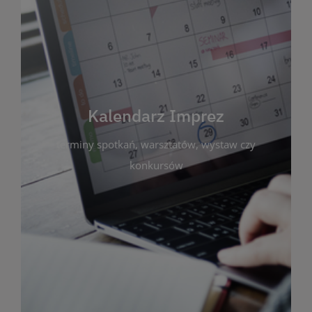
Kalendarz Imprez
Zakładka ta gromadzi wszystkie planowane
wydarzenia kulturalne i edukacyjne organizowane
przez bibliotekę. Możesz tu sprawdzić terminy
spotkań, warsztatów, wystaw czy konkursów.
Kalendarz Imprez
Dzięki przejrzystemu kalendarzowi łatwo
terminy spotkań, warsztatów, wystaw czy
zaplanujesz udział w interesujących Cię
wydarzeniach. Aktualizujemy harmonogram na
konkursów
bieżąco, by zawsze był zgodny z planem pracy
biblioteki. Zapraszamy do śledzenia i uczestnictwa
w życiu kulturalnym miasta!
WIĘCEJ