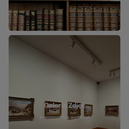
Katalog Zbiorów
Galeria Zdjęć
W galerii prezentujemy fotograficzne
wspomnienia z wydarzeń, spotkań i projektów
realizowanych przez bibliotekę. To miejsce, w
którym można zobaczyć, jak żyje nasza biblioteka
Galeria Zdjęć
i jej społeczność. Zdjęcia dokumentują zarówno
uroczyste chwile, jak i codzienne aktywności
wspomnienia z wydarzeń
czytelników. Regularnie dodajemy nowe galerie,
by każdy mógł powrócić do wyjątkowych