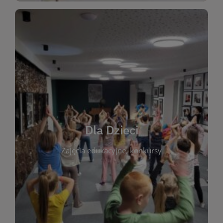
WIĘCEJ
świata literatury!
Zapraszamy do wspólnej zabawy i odkrywania
rozbudzać miłość do książek od najmłodszych lat.
kącik do wspólnego czytania. Pragniemy
Dla Dzieci
opowiadań i lektur szkolnych, a także przyjazny
Zajęcia edukacyjne, konkursy
dzieci. Biblioteka oferuje bogaty wybór bajek,
plastycznych i spotkaniach z autorami książek dla
informacje o zajęciach edukacyjnych, konkursach
czytelnikach i ich rodzicach. Znajdziesz tu
To miejsce stworzone z myślą o najmłodszych