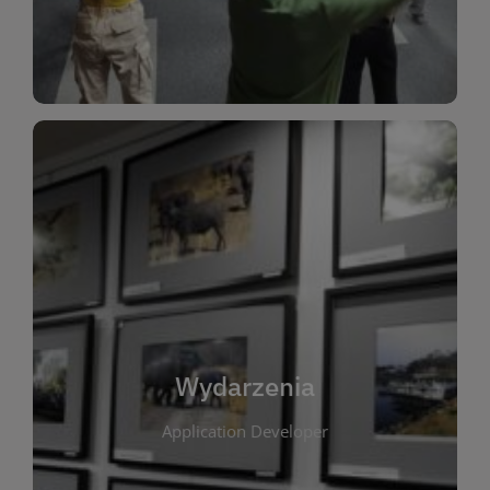
Dla Dzieci
Wydarzenia
W tej zakładce publikujemy informacje o
wszystkich wydarzeniach organizowanych przez
bibliotekę. Znajdziesz tu zapowiedzi spotkań
autorskich, warsztatów, prelekcji i zajęć
tematycznych dla różnych grup wiekowych. Każde
Wydarzenia
wydarzenie ma na celu promowanie kultury
Application Developer
czytelniczej oraz integrację społeczności lokalnej.
Dzięki kalendarzowi wydarzeń możesz łatwo
zaplanować udział w interesujących spotkaniach.