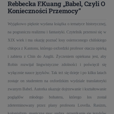
Rebbecka F.Kuang „Babel, Czyli O
Konieczności Przemocy”
Wyjątkowo pięknie wydana książka o tematyce historycznej,
na pograniczu realizmu i fantastyki. Czytelnik przenosi się w
XIX wiek i ma okazję poznać losy osieroconego chińskiego
chłopca z Kantonu, którego oxfordzki profesor otacza opieką
i zabiera z Chin do Anglii. Życzeniem opiekuna jest, aby
Robin rozwijał lingwistyczne zdolności i poświęcił się
wyłącznie nauce języków. Tak też się dzieje i po kilku latach
zostaje on studentem na oxfordzkim wydziale translatoryki
zwanym Babel. Autorka ukazuje dojrzewanie i kształtowanie
poglądów młodego bohatera, którego los został
zdeterminowany przez plany profesora Lovella. Rasizm,
kolonializm, magiczna moc srebra, przenikanie się języków