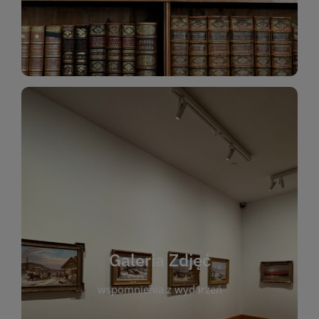
Katalog Zbiorów
Galeria Zdjęć
W galerii prezentujemy fotograficzne
wspomnienia z wydarzeń, spotkań i projektów
realizowanych przez bibliotekę. To miejsce, w
którym można zobaczyć, jak żyje nasza biblioteka
Galeria Zdjęć
i jej społeczność. Zdjęcia dokumentują zarówno
uroczyste chwile, jak i codzienne aktywności
wspomnienia z wydarzeń
czytelników. Regularnie dodajemy nowe galerie,
by każdy mógł powrócić do wyjątkowych