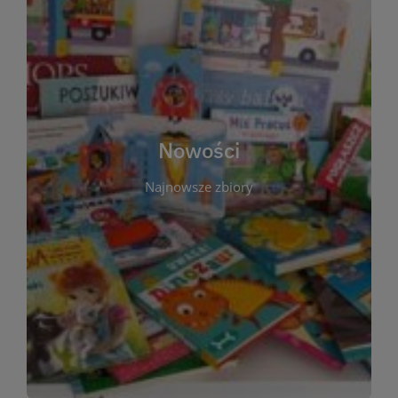
W tej sekcji prezentujemy najnowsze książki,
audiobooki oraz filmy, które właśnie trafiły do
zbiorów Miejskiej Biblioteki Publicznej w
Starachowicach. Regularnie aktualizujemy listę,
aby Czytelnicy mogli na bieżąco odkrywać świeże
Nowości
tytuły i najciekawsze premiery wydawnicze. Każda
pozycja opatrzona jest krótkim opisem i
Najnowsze zbiory
informacją o dostępności w katalogu. Zachęcamy
do częstych odwiedzin – nowości pojawiają się
niemal każdego tygodnia! Dzięki tej zakładce
zawsze będziesz wiedzieć, co warto przeczytać
jako pierwsze.
WIĘCEJ