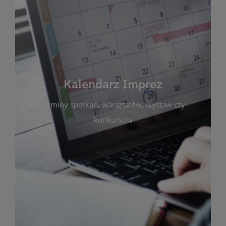
Kalendarz Imprez
Zakładka ta gromadzi wszystkie planowane
wydarzenia kulturalne i edukacyjne organizowane
przez bibliotekę. Możesz tu sprawdzić terminy
spotkań, warsztatów, wystaw czy konkursów.
Kalendarz Imprez
Dzięki przejrzystemu kalendarzowi łatwo
terminy spotkań, warsztatów, wystaw czy
zaplanujesz udział w interesujących Cię
wydarzeniach. Aktualizujemy harmonogram na
konkursów
bieżąco, by zawsze był zgodny z planem pracy
biblioteki. Zapraszamy do śledzenia i uczestnictwa
w życiu kulturalnym miasta!
WIĘCEJ