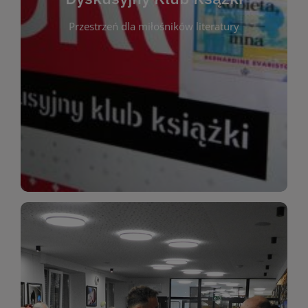
okazja do inspirującej dyskusji, wymiany
Przestrzeń dla miłośników literatury
różnych gatunków literackich. Każde spotkanie to
regularnie, by rozmawiać o wybranych tytułach z
opiniami i emocjami po lekturze. Spotykamy się
miłośników literatury, którzy lubią dzielić się
Dyskusyjny Klub Książki to przestrzeń dla
Dyskusyjny Klub Ksążki
WIĘCEJ
miłośników estetycznych doznań!