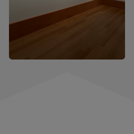
momentów. Zapraszamy do obejrzenia,
wspominania i inspirowania się!
WIĘCEJ