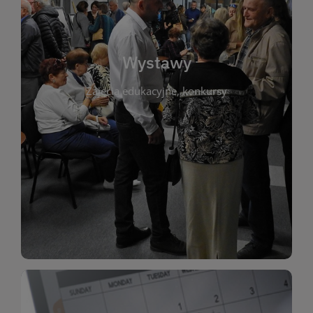
biblioteki. Serdecznie zapraszamy wszystkich
do kontaktu z kulturą i sztuką w przestrzeni
artystyczne. Każda wystawa to wyjątkowa okazja
Wystawy
malarstwo, fotografię, rękodzieło i inne formy
Zajęcia edukacyjne, konkursy
poprzednich lat. Prezentowane prace obejmują
ekspozycjach oraz archiwum wystaw z
W tej sekcji znajdziesz informacje o aktualnych
sztukę lokalnych twórców, jak i zbiory tematyczne.
Biblioteka organizuje prezentujące zarówno
Wystawy