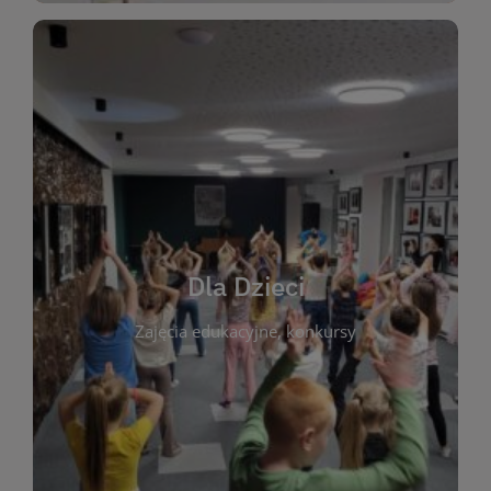
WIĘCEJ
świata literatury!
Zapraszamy do wspólnej zabawy i odkrywania
rozbudzać miłość do książek od najmłodszych lat.
kącik do wspólnego czytania. Pragniemy
Dla Dzieci
opowiadań i lektur szkolnych, a także przyjazny
Zajęcia edukacyjne, konkursy
dzieci. Biblioteka oferuje bogaty wybór bajek,
plastycznych i spotkaniach z autorami książek dla
informacje o zajęciach edukacyjnych, konkursach
czytelnikach i ich rodzicach. Znajdziesz tu
To miejsce stworzone z myślą o najmłodszych