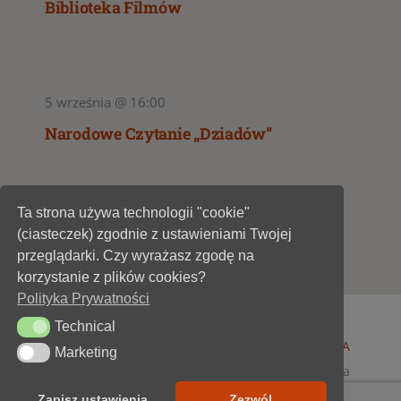
Biblioteka Filmów
5 września @ 16:00
Narodowe Czytanie „Dziadów”
Ta strona używa technologii "cookie"
1
2
(ciasteczek) zgodnie z ustawieniami Twojej
przeglądarki. Czy wyrażasz zgodę na
korzystanie z plików cookies?
Polityka Prywatności
Technical
Technical
© 1947 - 2026 •
Miejska Biblioteka Publiczna im. A
Marketing
Marketing
Dygasińskiego w Starachowicach
• wszelkie prawa
zastrzeżone • projekt i realizacja
SOKÓŁ-IT
Zapisz ustawienia
Zezwól