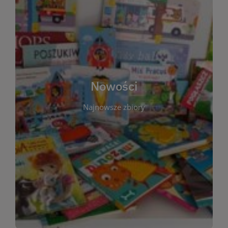
W tej sekcji prezentujemy najnowsze książki,
audiobooki oraz filmy, które właśnie trafiły do
zbiorów Miejskiej Biblioteki Publicznej w
Starachowicach. Regularnie aktualizujemy listę,
aby Czytelnicy mogli na bieżąco odkrywać świeże
Nowości
tytuły i najciekawsze premiery wydawnicze. Każda
pozycja opatrzona jest krótkim opisem i
Najnowsze zbiory
informacją o dostępności w katalogu. Zachęcamy
do częstych odwiedzin – nowości pojawiają się
niemal każdego tygodnia! Dzięki tej zakładce
zawsze będziesz wiedzieć, co warto przeczytać
jako pierwsze.
WIĘCEJ