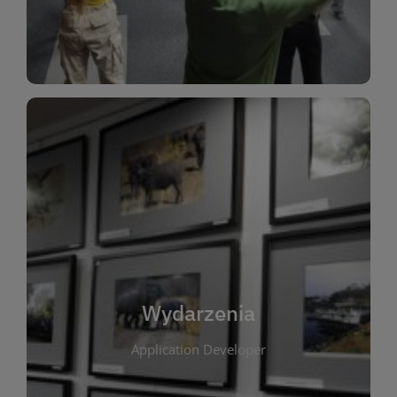
Dla Dzieci
Wydarzenia
W tej zakładce publikujemy informacje o
wszystkich wydarzeniach organizowanych przez
bibliotekę. Znajdziesz tu zapowiedzi spotkań
autorskich, warsztatów, prelekcji i zajęć
tematycznych dla różnych grup wiekowych. Każde
Wydarzenia
wydarzenie ma na celu promowanie kultury
Application Developer
czytelniczej oraz integrację społeczności lokalnej.
Dzięki kalendarzowi wydarzeń możesz łatwo
zaplanować udział w interesujących spotkaniach.