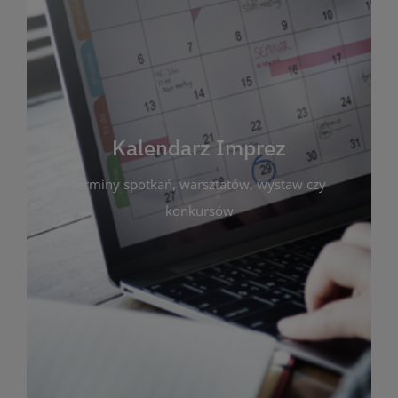
Kalendarz Imprez
Zakładka ta gromadzi wszystkie planowane
wydarzenia kulturalne i edukacyjne organizowane
przez bibliotekę. Możesz tu sprawdzić terminy
spotkań, warsztatów, wystaw czy konkursów.
Kalendarz Imprez
Dzięki przejrzystemu kalendarzowi łatwo
terminy spotkań, warsztatów, wystaw czy
zaplanujesz udział w interesujących Cię
wydarzeniach. Aktualizujemy harmonogram na
konkursów
bieżąco, by zawsze był zgodny z planem pracy
biblioteki. Zapraszamy do śledzenia i uczestnictwa
w życiu kulturalnym miasta!
WIĘCEJ