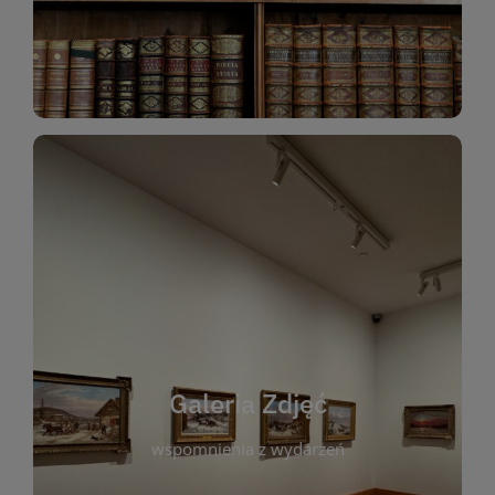
Katalog Zbiorów
Galeria Zdjęć
W galerii prezentujemy fotograficzne
wspomnienia z wydarzeń, spotkań i projektów
realizowanych przez bibliotekę. To miejsce, w
którym można zobaczyć, jak żyje nasza biblioteka
Galeria Zdjęć
i jej społeczność. Zdjęcia dokumentują zarówno
uroczyste chwile, jak i codzienne aktywności
wspomnienia z wydarzeń
czytelników. Regularnie dodajemy nowe galerie,
by każdy mógł powrócić do wyjątkowych