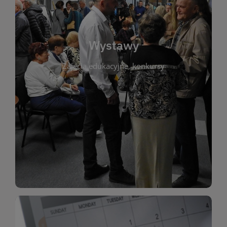
biblioteki. Serdecznie zapraszamy wszystkich
do kontaktu z kulturą i sztuką w przestrzeni
artystyczne. Każda wystawa to wyjątkowa okazja
Wystawy
malarstwo, fotografię, rękodzieło i inne formy
Zajęcia edukacyjne, konkursy
poprzednich lat. Prezentowane prace obejmują
ekspozycjach oraz archiwum wystaw z
W tej sekcji znajdziesz informacje o aktualnych
sztukę lokalnych twórców, jak i zbiory tematyczne.
Biblioteka organizuje prezentujące zarówno
Wystawy