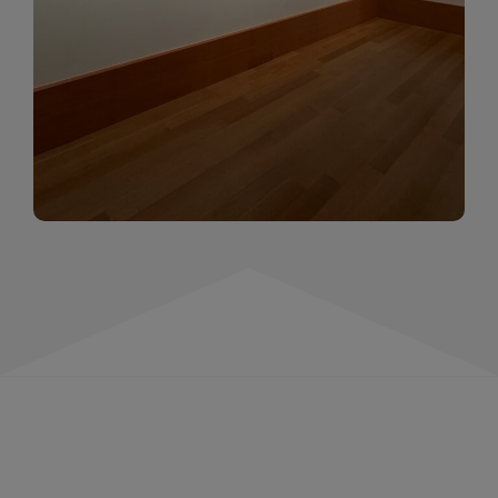
momentów. Zapraszamy do obejrzenia,
wspominania i inspirowania się!
WIĘCEJ