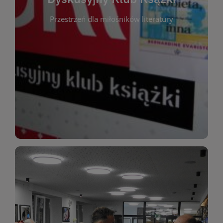
okazja do inspirującej dyskusji, wymiany
Przestrzeń dla miłośników literatury
różnych gatunków literackich. Każde spotkanie to
regularnie, by rozmawiać o wybranych tytułach z
opiniami i emocjami po lekturze. Spotykamy się
miłośników literatury, którzy lubią dzielić się
Dyskusyjny Klub Książki to przestrzeń dla
Dyskusyjny Klub Ksążki
WIĘCEJ
miłośników estetycznych doznań!