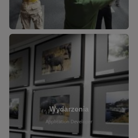
Dla Dzieci
Wydarzenia
W tej zakładce publikujemy informacje o
wszystkich wydarzeniach organizowanych przez
bibliotekę. Znajdziesz tu zapowiedzi spotkań
autorskich, warsztatów, prelekcji i zajęć
tematycznych dla różnych grup wiekowych. Każde
Wydarzenia
wydarzenie ma na celu promowanie kultury
Application Developer
czytelniczej oraz integrację społeczności lokalnej.
Dzięki kalendarzowi wydarzeń możesz łatwo
zaplanować udział w interesujących spotkaniach.