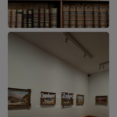
Katalog Zbiorów
Galeria Zdjęć
W galerii prezentujemy fotograficzne
wspomnienia z wydarzeń, spotkań i projektów
realizowanych przez bibliotekę. To miejsce, w
którym można zobaczyć, jak żyje nasza biblioteka
Galeria Zdjęć
i jej społeczność. Zdjęcia dokumentują zarówno
uroczyste chwile, jak i codzienne aktywności
wspomnienia z wydarzeń
czytelników. Regularnie dodajemy nowe galerie,
by każdy mógł powrócić do wyjątkowych