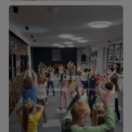
WIĘCEJ
świata literatury!
Zapraszamy do wspólnej zabawy i odkrywania
rozbudzać miłość do książek od najmłodszych lat.
kącik do wspólnego czytania. Pragniemy
Dla Dzieci
opowiadań i lektur szkolnych, a także przyjazny
Zajęcia edukacyjne, konkursy
dzieci. Biblioteka oferuje bogaty wybór bajek,
plastycznych i spotkaniach z autorami książek dla
informacje o zajęciach edukacyjnych, konkursach
czytelnikach i ich rodzicach. Znajdziesz tu
To miejsce stworzone z myślą o najmłodszych