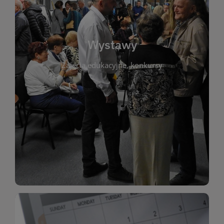
biblioteki. Serdecznie zapraszamy wszystkich
do kontaktu z kulturą i sztuką w przestrzeni
artystyczne. Każda wystawa to wyjątkowa okazja
Wystawy
malarstwo, fotografię, rękodzieło i inne formy
Zajęcia edukacyjne, konkursy
poprzednich lat. Prezentowane prace obejmują
ekspozycjach oraz archiwum wystaw z
W tej sekcji znajdziesz informacje o aktualnych
sztukę lokalnych twórców, jak i zbiory tematyczne.
Biblioteka organizuje prezentujące zarówno
Wystawy