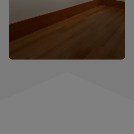
momentów. Zapraszamy do obejrzenia,
wspominania i inspirowania się!
WIĘCEJ