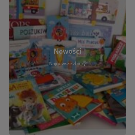
W tej sekcji prezentujemy najnowsze książki,
audiobooki oraz filmy, które właśnie trafiły do
zbiorów Miejskiej Biblioteki Publicznej w
Starachowicach. Regularnie aktualizujemy listę,
aby Czytelnicy mogli na bieżąco odkrywać świeże
Nowości
tytuły i najciekawsze premiery wydawnicze. Każda
pozycja opatrzona jest krótkim opisem i
Najnowsze zbiory
informacją o dostępności w katalogu. Zachęcamy
do częstych odwiedzin – nowości pojawiają się
niemal każdego tygodnia! Dzięki tej zakładce
zawsze będziesz wiedzieć, co warto przeczytać
jako pierwsze.
WIĘCEJ