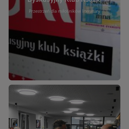
okazja do inspirującej dyskusji, wymiany
Przestrzeń dla miłośników literatury
różnych gatunków literackich. Każde spotkanie to
regularnie, by rozmawiać o wybranych tytułach z
opiniami i emocjami po lekturze. Spotykamy się
miłośników literatury, którzy lubią dzielić się
Dyskusyjny Klub Książki to przestrzeń dla
Dyskusyjny Klub Ksążki
WIĘCEJ
miłośników estetycznych doznań!