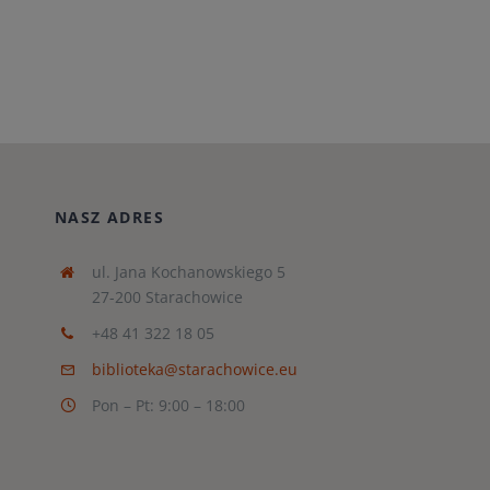
NASZ ADRES
ul. Jana Kochanowskiego 5
27-200 Starachowice
+48 41 322 18 05
biblioteka@starachowice.eu
Pon – Pt: 9:00 – 18:00