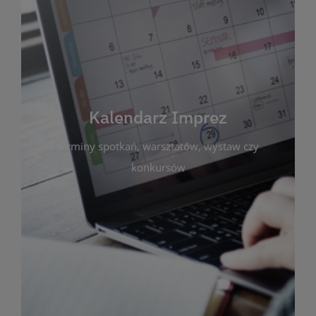
Kalendarz Imprez
Zakładka ta gromadzi wszystkie planowane
wydarzenia kulturalne i edukacyjne organizowane
przez bibliotekę. Możesz tu sprawdzić terminy
spotkań, warsztatów, wystaw czy konkursów.
Kalendarz Imprez
Dzięki przejrzystemu kalendarzowi łatwo
terminy spotkań, warsztatów, wystaw czy
zaplanujesz udział w interesujących Cię
wydarzeniach. Aktualizujemy harmonogram na
konkursów
bieżąco, by zawsze był zgodny z planem pracy
biblioteki. Zapraszamy do śledzenia i uczestnictwa
w życiu kulturalnym miasta!
WIĘCEJ