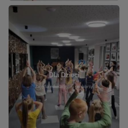
WIĘCEJ
świata literatury!
Zapraszamy do wspólnej zabawy i odkrywania
rozbudzać miłość do książek od najmłodszych lat.
kącik do wspólnego czytania. Pragniemy
Dla Dzieci
opowiadań i lektur szkolnych, a także przyjazny
Zajęcia edukacyjne, konkursy
dzieci. Biblioteka oferuje bogaty wybór bajek,
plastycznych i spotkaniach z autorami książek dla
informacje o zajęciach edukacyjnych, konkursach
czytelnikach i ich rodzicach. Znajdziesz tu
To miejsce stworzone z myślą o najmłodszych