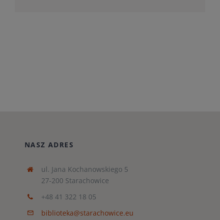
NASZ ADRES
ul. Jana Kochanowskiego 5
27-200 Starachowice
+48 41 322 18 05
biblioteka@starachowice.eu