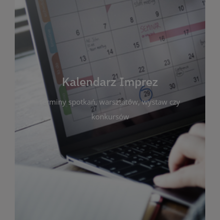
Kalendarz Imprez
Zakładka ta gromadzi wszystkie planowane
wydarzenia kulturalne i edukacyjne organizowane
przez bibliotekę. Możesz tu sprawdzić terminy
spotkań, warsztatów, wystaw czy konkursów.
Kalendarz Imprez
Dzięki przejrzystemu kalendarzowi łatwo
terminy spotkań, warsztatów, wystaw czy
zaplanujesz udział w interesujących Cię
wydarzeniach. Aktualizujemy harmonogram na
konkursów
bieżąco, by zawsze był zgodny z planem pracy
biblioteki. Zapraszamy do śledzenia i uczestnictwa
w życiu kulturalnym miasta!
WIĘCEJ