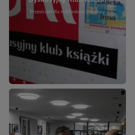
okazja do inspirującej dyskusji, wymiany
Przestrzeń dla miłośników literatury
różnych gatunków literackich. Każde spotkanie to
regularnie, by rozmawiać o wybranych tytułach z
opiniami i emocjami po lekturze. Spotykamy się
miłośników literatury, którzy lubią dzielić się
Dyskusyjny Klub Książki to przestrzeń dla
Dyskusyjny Klub Ksążki
WIĘCEJ
miłośników estetycznych doznań!