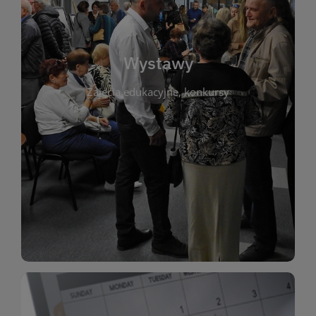
biblioteki. Serdecznie zapraszamy wszystkich
do kontaktu z kulturą i sztuką w przestrzeni
artystyczne. Każda wystawa to wyjątkowa okazja
Wystawy
malarstwo, fotografię, rękodzieło i inne formy
Zajęcia edukacyjne, konkursy
poprzednich lat. Prezentowane prace obejmują
ekspozycjach oraz archiwum wystaw z
W tej sekcji znajdziesz informacje o aktualnych
sztukę lokalnych twórców, jak i zbiory tematyczne.
Biblioteka organizuje prezentujące zarówno
Wystawy