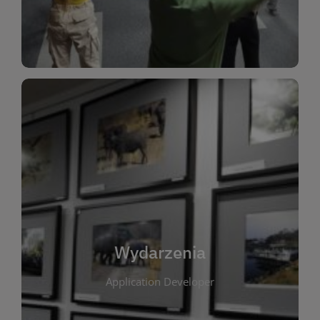
Dla Dzieci
Wydarzenia
W tej zakładce publikujemy informacje o
wszystkich wydarzeniach organizowanych przez
bibliotekę. Znajdziesz tu zapowiedzi spotkań
autorskich, warsztatów, prelekcji i zajęć
tematycznych dla różnych grup wiekowych. Każde
Wydarzenia
wydarzenie ma na celu promowanie kultury
Application Developer
czytelniczej oraz integrację społeczności lokalnej.
Dzięki kalendarzowi wydarzeń możesz łatwo
zaplanować udział w interesujących spotkaniach.