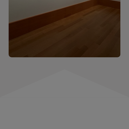
momentów. Zapraszamy do obejrzenia,
wspominania i inspirowania się!
WIĘCEJ