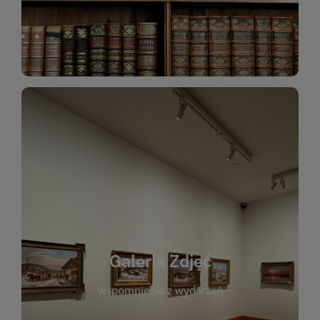
Katalog Zbiorów
Galeria Zdjęć
W galerii prezentujemy fotograficzne
wspomnienia z wydarzeń, spotkań i projektów
realizowanych przez bibliotekę. To miejsce, w
którym można zobaczyć, jak żyje nasza biblioteka
Galeria Zdjęć
i jej społeczność. Zdjęcia dokumentują zarówno
uroczyste chwile, jak i codzienne aktywności
wspomnienia z wydarzeń
czytelników. Regularnie dodajemy nowe galerie,
by każdy mógł powrócić do wyjątkowych