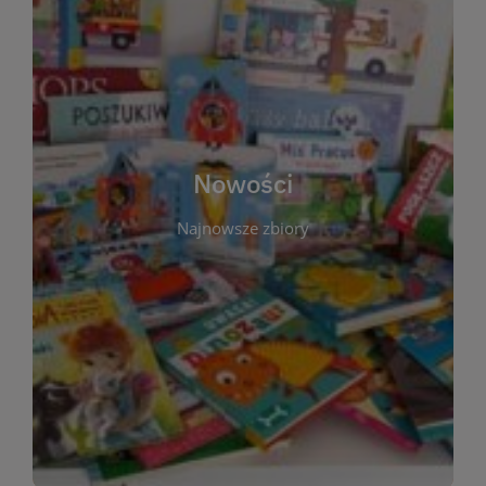
W tej sekcji prezentujemy najnowsze książki,
audiobooki oraz filmy, które właśnie trafiły do
zbiorów Miejskiej Biblioteki Publicznej w
Starachowicach. Regularnie aktualizujemy listę,
aby Czytelnicy mogli na bieżąco odkrywać świeże
Nowości
tytuły i najciekawsze premiery wydawnicze. Każda
pozycja opatrzona jest krótkim opisem i
Najnowsze zbiory
informacją o dostępności w katalogu. Zachęcamy
do częstych odwiedzin – nowości pojawiają się
niemal każdego tygodnia! Dzięki tej zakładce
zawsze będziesz wiedzieć, co warto przeczytać
jako pierwsze.
WIĘCEJ