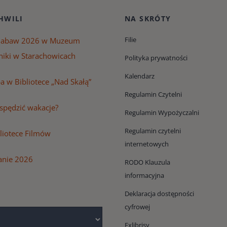
HWILI
NA SKRÓTY
Filie
Zabaw 2026 w Muzeum
niki w Starachowicach
Polityka prywatności
Kalendarz
 w Bibliotece „Nad Skałą”
Regulamin Czytelni
 spędzić wakacje?
Regulamin Wypożyczalni
Regulamin czytelni
bliotece Filmów
internetowych
anie 2026
RODO Klauzula
informacyjna
Deklaracja dostępności
cyfrowej
Exlibrisy