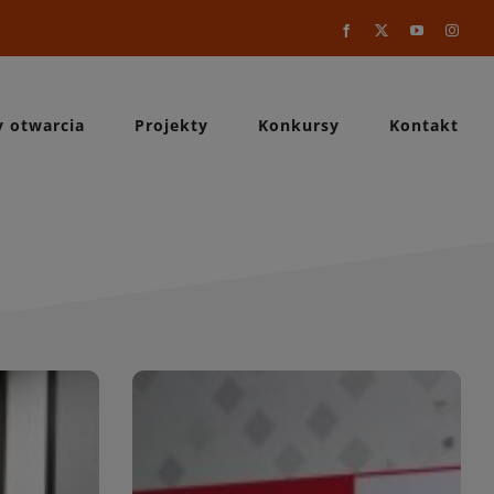
Facebook
X
YouTube
Instag
y otwarcia
Projekty
Konkursy
Kontakt
a
WIĘCEJ