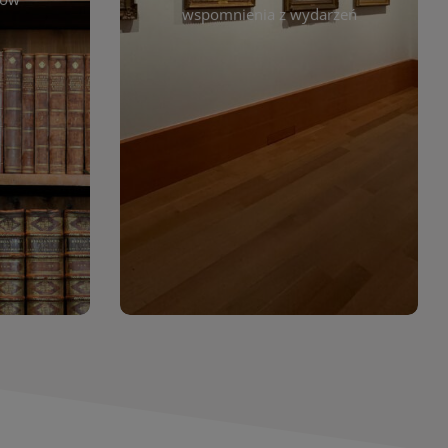
. Możesz
wspomnienia z wydarzeń
czytelników. Regularnie dodajemy
 według
nowe galerie, by każdy mógł
jdziesz
powrócić do wyjątkowych
. Dzięki
momentów. Zapraszamy do
asopism,
obejrzenia, wspominania i
erty
inspirowania się!
wia
orów
WIĘCEJ