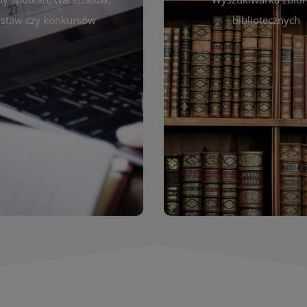
autora, tytułu lub tematu
darzeniach. Aktualizujemy
staw czy konkursów
bibliotecznych
interesujące Cię pozycje
gram na bieżąco, by zawsze
wyszukiwarce szybko zna
ny z planem pracy biblioteki.
filmów i innych materiałów
raszamy do śledzenia i
bibliotecznej – książek, cz
nictwa w życiu kulturalnym
przeglądanie pełnej of
miasta!
Katalog online umożli
Katalog Zbi
WIĘCEJ