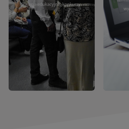
prace obejmują malarstwo,
Zajęcia edukacyjne, konkursy
Cię wy
wy
z poprzednich lat. Prezentowane
harmono
ekspozycjach oraz archiwum wystaw
był zgod
znajdziesz informacje o aktualnych
Zap
jak i zbiory tematyczne. W tej sekcji
uczest
zarówno sztukę lokalnych twórców,
Biblioteka organizuje prezentujące
Wystawy