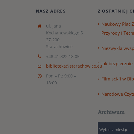
NASZ ADRES
Z OSTATNIEJ C
Naukowy Plac 
ul. Jana
Kochanowskiego 5
Przyrody i Tech
27-200
Starachowice
Niezwykła wyspa
+48 41 322 18 05
Jak bezpiecznie
biblioteka@starachowice.eu
Pon – Pt: 9:00 –
Film sci-fi w Bi
18:00
Narodowe Czyt
Archiwum
Archiwum