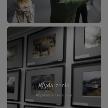
Dla Dzieci
Wydarzenia
W tej zakładce publikujemy informacje o
wszystkich wydarzeniach organizowanych przez
bibliotekę. Znajdziesz tu zapowiedzi spotkań
autorskich, warsztatów, prelekcji i zajęć
tematycznych dla różnych grup wiekowych. Każde
Wydarzenia
wydarzenie ma na celu promowanie kultury
Application Developer
czytelniczej oraz integrację społeczności lokalnej.
Dzięki kalendarzowi wydarzeń możesz łatwo
zaplanować udział w interesujących spotkaniach.