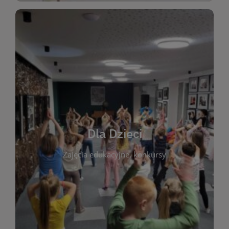
WIĘCEJ
świata literatury!
Zapraszamy do wspólnej zabawy i odkrywania
rozbudzać miłość do książek od najmłodszych lat.
kącik do wspólnego czytania. Pragniemy
Dla Dzieci
opowiadań i lektur szkolnych, a także przyjazny
Zajęcia edukacyjne, konkursy
dzieci. Biblioteka oferuje bogaty wybór bajek,
plastycznych i spotkaniach z autorami książek dla
informacje o zajęciach edukacyjnych, konkursach
czytelnikach i ich rodzicach. Znajdziesz tu
To miejsce stworzone z myślą o najmłodszych