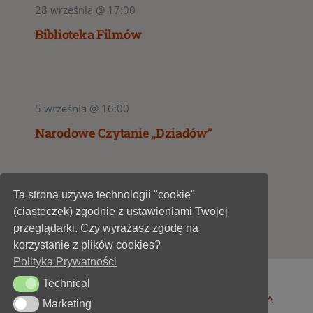
28 września @ 17:00
Biblioteka Filmów
5 września @ 16:00
Narodowe Czytanie „Dziadów”
Ta strona używa technologii "cookie"
1
2
(ciasteczek) zgodnie z ustawieniami Twojej
przeglądarki. Czy wyrażasz zgodę na
korzystanie z plików cookies?
Polityka Prywatności
Technical
Technical
© 1947 - 2026 •
Miejska Biblioteka Publiczna im. A
Marketing
Marketing