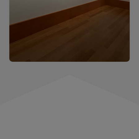
momentów. Zapraszamy do obejrzenia,
wspominania i inspirowania się!
WIĘCEJ