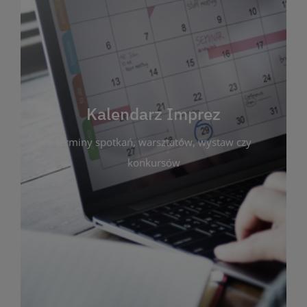
Kalendarz Imprez
Zakładka ta gromadzi wszystkie planowane
wydarzenia kulturalne i edukacyjne organizowane
przez bibliotekę. Możesz tu sprawdzić terminy
spotkań, warsztatów, wystaw czy konkursów.
Kalendarz Imprez
Dzięki przejrzystemu kalendarzowi łatwo
terminy spotkań, warsztatów, wystaw czy
zaplanujesz udział w interesujących Cię
wydarzeniach. Aktualizujemy harmonogram na
konkursów
bieżąco, by zawsze był zgodny z planem pracy
biblioteki. Zapraszamy do śledzenia i uczestnictwa
w życiu kulturalnym miasta!
WIĘCEJ