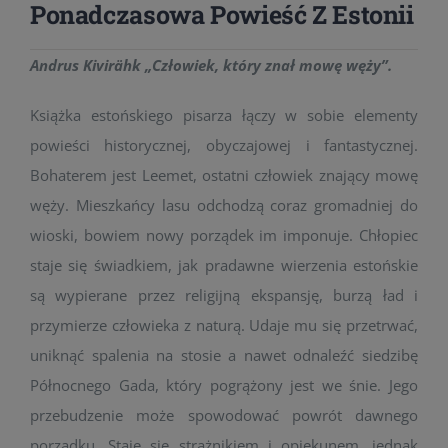
Ponadczasowa Powieść Z Estonii
Andrus Kivirähk „Człowiek, który znał mowę węży”.
Książka estońskiego pisarza łączy w sobie elementy
powieści historycznej, obyczajowej i fantastycznej.
Bohaterem jest Leemet, ostatni człowiek znający mowę
węży. Mieszkańcy lasu odchodzą coraz gromadniej do
wioski, bowiem nowy porządek im imponuje. Chłopiec
staje się świadkiem, jak pradawne wierzenia estońskie
są wypierane przez religijną ekspansję, burzą ład i
przymierze człowieka z naturą. Udaje mu się przetrwać,
uniknąć spalenia na stosie a nawet odnaleźć siedzibę
Północnego Gada, który pogrążony jest we śnie. Jego
przebudzenie może spowodować powrót dawnego
porządku. Staje się strażnikiem i opiekunem, jednak