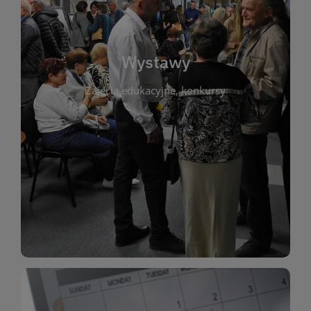
biblioteki. Serdecznie zapraszamy wszystkich
do kontaktu z kulturą i sztuką w przestrzeni
artystyczne. Każda wystawa to wyjątkowa okazja
Wystawy
malarstwo, fotografię, rękodzieło i inne formy
Zajęcia edukacyjne, konkursy
poprzednich lat. Prezentowane prace obejmują
ekspozycjach oraz archiwum wystaw z
W tej sekcji znajdziesz informacje o aktualnych
sztukę lokalnych twórców, jak i zbiory tematyczne.
Biblioteka organizuje prezentujące zarówno
Wystawy