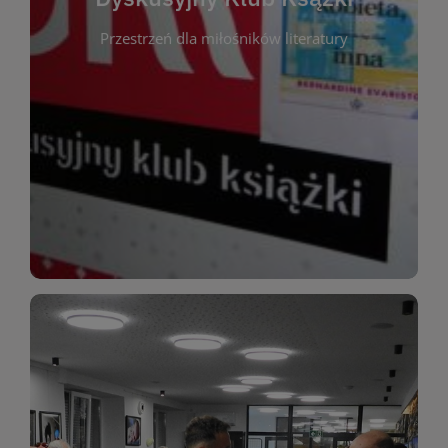
okazja do inspirującej dyskusji, wymiany
Przestrzeń dla miłośników literatury
różnych gatunków literackich. Każde spotkanie to
regularnie, by rozmawiać o wybranych tytułach z
opiniami i emocjami po lekturze. Spotykamy się
miłośników literatury, którzy lubią dzielić się
Dyskusyjny Klub Książki to przestrzeń dla
Dyskusyjny Klub Ksążki
WIĘCEJ
miłośników estetycznych doznań!