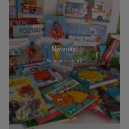
W tej sekcji prezentujemy najnowsze książki,
audiobooki oraz filmy, które właśnie trafiły do
zbiorów Miejskiej Biblioteki Publicznej w
Starachowicach. Regularnie aktualizujemy listę,
aby Czytelnicy mogli na bieżąco odkrywać świeże
Nowości
tytuły i najciekawsze premiery wydawnicze. Każda
pozycja opatrzona jest krótkim opisem i
Najnowsze zbiory
informacją o dostępności w katalogu. Zachęcamy
do częstych odwiedzin – nowości pojawiają się
niemal każdego tygodnia! Dzięki tej zakładce
zawsze będziesz wiedzieć, co warto przeczytać
jako pierwsze.
WIĘCEJ