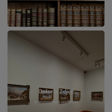
Katalog Zbiorów
Galeria Zdjęć
W galerii prezentujemy fotograficzne
wspomnienia z wydarzeń, spotkań i projektów
realizowanych przez bibliotekę. To miejsce, w
którym można zobaczyć, jak żyje nasza biblioteka
Galeria Zdjęć
i jej społeczność. Zdjęcia dokumentują zarówno
uroczyste chwile, jak i codzienne aktywności
wspomnienia z wydarzeń
czytelników. Regularnie dodajemy nowe galerie,
by każdy mógł powrócić do wyjątkowych