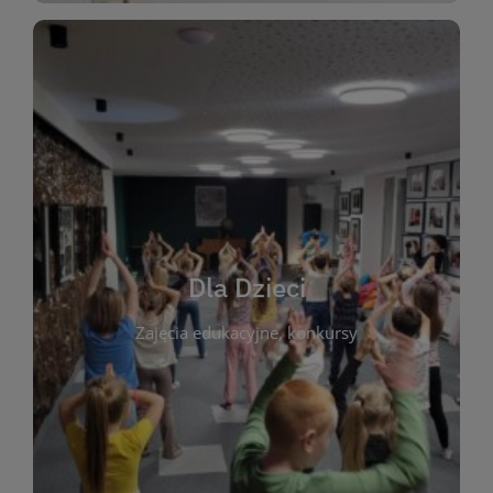
WIĘCEJ
świata literatury!
Zapraszamy do wspólnej zabawy i odkrywania
rozbudzać miłość do książek od najmłodszych lat.
kącik do wspólnego czytania. Pragniemy
Dla Dzieci
opowiadań i lektur szkolnych, a także przyjazny
Zajęcia edukacyjne, konkursy
dzieci. Biblioteka oferuje bogaty wybór bajek,
plastycznych i spotkaniach z autorami książek dla
informacje o zajęciach edukacyjnych, konkursach
czytelnikach i ich rodzicach. Znajdziesz tu
To miejsce stworzone z myślą o najmłodszych