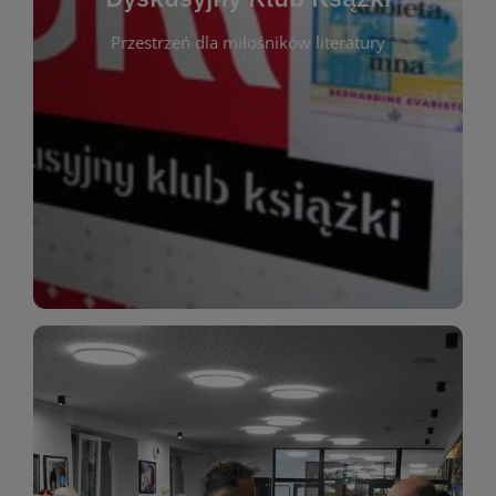
okazja do inspirującej dyskusji, wymiany
Przestrzeń dla miłośników literatury
różnych gatunków literackich. Każde spotkanie to
regularnie, by rozmawiać o wybranych tytułach z
opiniami i emocjami po lekturze. Spotykamy się
miłośników literatury, którzy lubią dzielić się
Dyskusyjny Klub Książki to przestrzeń dla
Dyskusyjny Klub Ksążki
WIĘCEJ
miłośników estetycznych doznań!