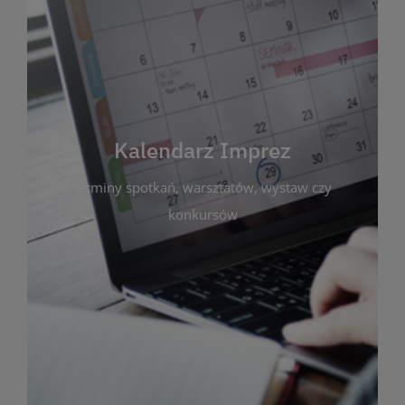
Kalendarz Imprez
Zakładka ta gromadzi wszystkie planowane
wydarzenia kulturalne i edukacyjne organizowane
przez bibliotekę. Możesz tu sprawdzić terminy
spotkań, warsztatów, wystaw czy konkursów.
Kalendarz Imprez
Dzięki przejrzystemu kalendarzowi łatwo
terminy spotkań, warsztatów, wystaw czy
zaplanujesz udział w interesujących Cię
wydarzeniach. Aktualizujemy harmonogram na
konkursów
bieżąco, by zawsze był zgodny z planem pracy
biblioteki. Zapraszamy do śledzenia i uczestnictwa
w życiu kulturalnym miasta!
WIĘCEJ