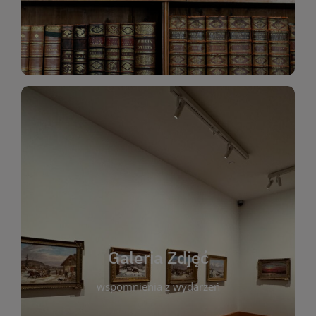
Katalog Zbiorów
Galeria Zdjęć
W galerii prezentujemy fotograficzne
wspomnienia z wydarzeń, spotkań i projektów
realizowanych przez bibliotekę. To miejsce, w
którym można zobaczyć, jak żyje nasza biblioteka
Galeria Zdjęć
i jej społeczność. Zdjęcia dokumentują zarówno
uroczyste chwile, jak i codzienne aktywności
wspomnienia z wydarzeń
czytelników. Regularnie dodajemy nowe galerie,
by każdy mógł powrócić do wyjątkowych