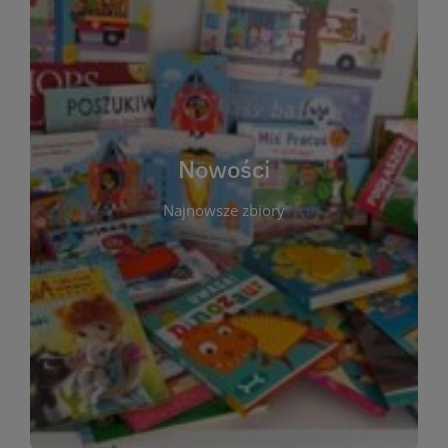
W tej sekcji prezentujemy najnowsze książki,
audiobooki oraz filmy, które właśnie trafiły do
zbiorów Miejskiej Biblioteki Publicznej w
Starachowicach. Regularnie aktualizujemy listę,
aby Czytelnicy mogli na bieżąco odkrywać świeże
Nowości
tytuły i najciekawsze premiery wydawnicze. Każda
pozycja opatrzona jest krótkim opisem i
Najnowsze zbiory
informacją o dostępności w katalogu. Zachęcamy
do częstych odwiedzin – nowości pojawiają się
niemal każdego tygodnia! Dzięki tej zakładce
zawsze będziesz wiedzieć, co warto przeczytać
jako pierwsze.
WIĘCEJ