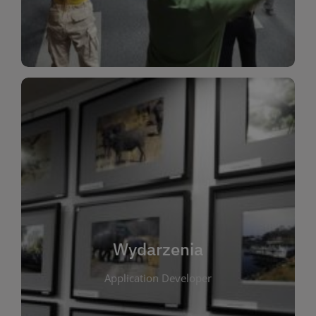
Dla Dzieci
Wydarzenia
W tej zakładce publikujemy informacje o
wszystkich wydarzeniach organizowanych przez
bibliotekę. Znajdziesz tu zapowiedzi spotkań
autorskich, warsztatów, prelekcji i zajęć
tematycznych dla różnych grup wiekowych. Każde
Wydarzenia
wydarzenie ma na celu promowanie kultury
Application Developer
czytelniczej oraz integrację społeczności lokalnej.
Dzięki kalendarzowi wydarzeń możesz łatwo
zaplanować udział w interesujących spotkaniach.