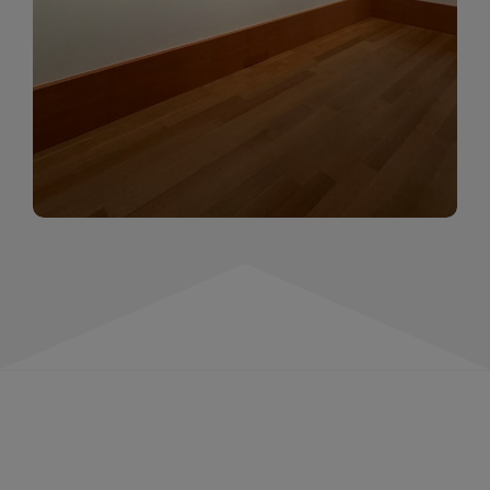
momentów. Zapraszamy do obejrzenia,
wspominania i inspirowania się!
WIĘCEJ