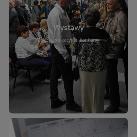
biblioteki. Serdecznie zapraszamy wszystkich
do kontaktu z kulturą i sztuką w przestrzeni
artystyczne. Każda wystawa to wyjątkowa okazja
Wystawy
malarstwo, fotografię, rękodzieło i inne formy
Zajęcia edukacyjne, konkursy
poprzednich lat. Prezentowane prace obejmują
ekspozycjach oraz archiwum wystaw z
W tej sekcji znajdziesz informacje o aktualnych
sztukę lokalnych twórców, jak i zbiory tematyczne.
Biblioteka organizuje prezentujące zarówno
Wystawy