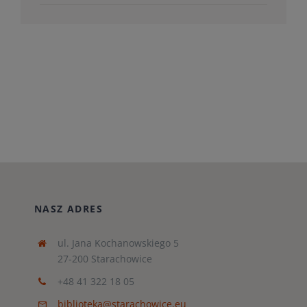
NASZ ADRES
ul. Jana Kochanowskiego 5
27-200 Starachowice
+48 41 322 18 05
biblioteka@starachowice.eu