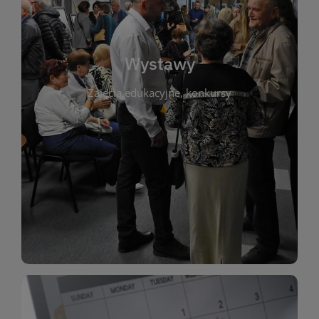
biblioteki. Serdecznie zapraszamy wszystkich
do kontaktu z kulturą i sztuką w przestrzeni
artystyczne. Każda wystawa to wyjątkowa okazja
Wystawy
malarstwo, fotografię, rękodzieło i inne formy
Zajęcia edukacyjne, konkursy
poprzednich lat. Prezentowane prace obejmują
ekspozycjach oraz archiwum wystaw z
W tej sekcji znajdziesz informacje o aktualnych
sztukę lokalnych twórców, jak i zbiory tematyczne.
Biblioteka organizuje prezentujące zarówno
Wystawy