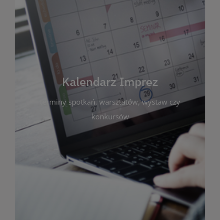
Kalendarz Imprez
Zakładka ta gromadzi wszystkie planowane
wydarzenia kulturalne i edukacyjne organizowane
przez bibliotekę. Możesz tu sprawdzić terminy
spotkań, warsztatów, wystaw czy konkursów.
Kalendarz Imprez
Dzięki przejrzystemu kalendarzowi łatwo
terminy spotkań, warsztatów, wystaw czy
zaplanujesz udział w interesujących Cię
wydarzeniach. Aktualizujemy harmonogram na
konkursów
bieżąco, by zawsze był zgodny z planem pracy
biblioteki. Zapraszamy do śledzenia i uczestnictwa
w życiu kulturalnym miasta!
WIĘCEJ