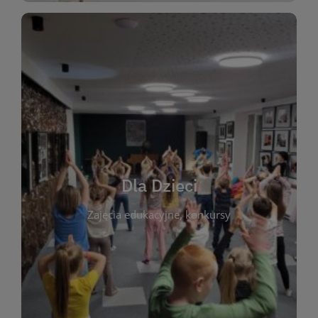
WIĘCEJ
świata literatury!
Zapraszamy do wspólnej zabawy i odkrywania
rozbudzać miłość do książek od najmłodszych lat.
kącik do wspólnego czytania. Pragniemy
Dla Dzieci
opowiadań i lektur szkolnych, a także przyjazny
Zajęcia edukacyjne, konkursy
dzieci. Biblioteka oferuje bogaty wybór bajek,
plastycznych i spotkaniach z autorami książek dla
informacje o zajęciach edukacyjnych, konkursach
czytelnikach i ich rodzicach. Znajdziesz tu
To miejsce stworzone z myślą o najmłodszych