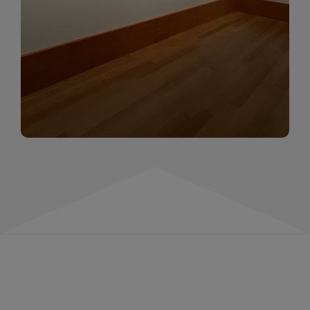
momentów. Zapraszamy do obejrzenia,
wspominania i inspirowania się!
WIĘCEJ