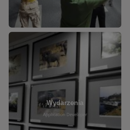
Dla Dzieci
Wydarzenia
W tej zakładce publikujemy informacje o
wszystkich wydarzeniach organizowanych przez
bibliotekę. Znajdziesz tu zapowiedzi spotkań
autorskich, warsztatów, prelekcji i zajęć
tematycznych dla różnych grup wiekowych. Każde
Wydarzenia
wydarzenie ma na celu promowanie kultury
Application Developer
czytelniczej oraz integrację społeczności lokalnej.
Dzięki kalendarzowi wydarzeń możesz łatwo
zaplanować udział w interesujących spotkaniach.