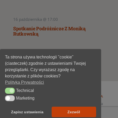
16 października @ 17:00
Spotkanie Podróżnicze Z Moniką
Rutkowską
Ta strona używa technologii "cookie"
2
3
4
(ciasteczek) zgodnie z ustawieniami Twojej
przeglądarki. Czy wyrażasz zgodę na
korzystanie z plików cookies?
Polityka Prywatności
Technical
Technical
© 1947 - 2026 •
Miejska Biblioteka Publiczna im. A
Marketing
Marketing
Dygasińskiego w Starachowicach
• wszelkie prawa
zastrzeżone • projekt i realizacja
SOKÓŁ-IT
Zapisz ustawienia
Zezwól