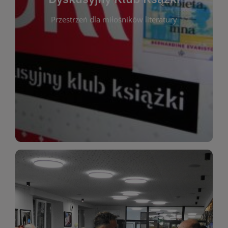
okazja do inspirującej dyskusji, wymiany
Przestrzeń dla miłośników literatury
różnych gatunków literackich. Każde spotkanie to
regularnie, by rozmawiać o wybranych tytułach z
opiniami i emocjami po lekturze. Spotykamy się
miłośników literatury, którzy lubią dzielić się
Dyskusyjny Klub Książki to przestrzeń dla
Dyskusyjny Klub Ksążki
WIĘCEJ
miłośników estetycznych doznań!