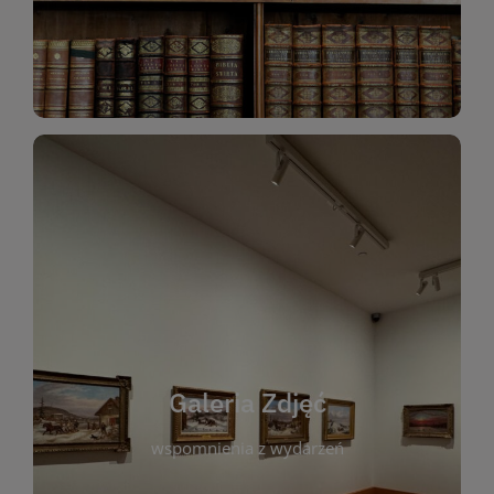
Katalog Zbiorów
Galeria Zdjęć
W galerii prezentujemy fotograficzne
wspomnienia z wydarzeń, spotkań i projektów
realizowanych przez bibliotekę. To miejsce, w
którym można zobaczyć, jak żyje nasza biblioteka
Galeria Zdjęć
i jej społeczność. Zdjęcia dokumentują zarówno
uroczyste chwile, jak i codzienne aktywności
wspomnienia z wydarzeń
czytelników. Regularnie dodajemy nowe galerie,
by każdy mógł powrócić do wyjątkowych