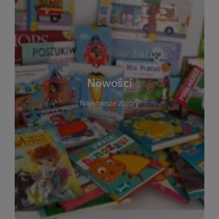
W tej sekcji prezentujemy najnowsze książki,
audiobooki oraz filmy, które właśnie trafiły do
zbiorów Miejskiej Biblioteki Publicznej w
Starachowicach. Regularnie aktualizujemy listę,
aby Czytelnicy mogli na bieżąco odkrywać świeże
Nowości
tytuły i najciekawsze premiery wydawnicze. Każda
pozycja opatrzona jest krótkim opisem i
Najnowsze zbiory
informacją o dostępności w katalogu. Zachęcamy
do częstych odwiedzin – nowości pojawiają się
niemal każdego tygodnia! Dzięki tej zakładce
zawsze będziesz wiedzieć, co warto przeczytać
jako pierwsze.
WIĘCEJ