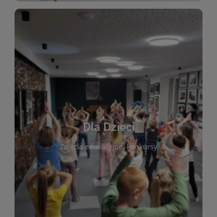
WIĘCEJ
świata literatury!
Zapraszamy do wspólnej zabawy i odkrywania
rozbudzać miłość do książek od najmłodszych lat.
kącik do wspólnego czytania. Pragniemy
Dla Dzieci
opowiadań i lektur szkolnych, a także przyjazny
Zajęcia edukacyjne, konkursy
dzieci. Biblioteka oferuje bogaty wybór bajek,
plastycznych i spotkaniach z autorami książek dla
informacje o zajęciach edukacyjnych, konkursach
czytelnikach i ich rodzicach. Znajdziesz tu
To miejsce stworzone z myślą o najmłodszych