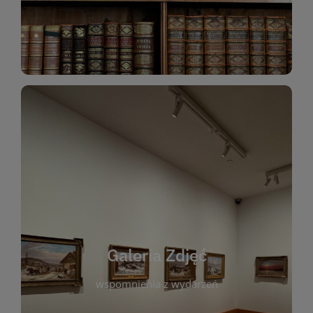
Katalog Zbiorów
Galeria Zdjęć
W galerii prezentujemy fotograficzne
wspomnienia z wydarzeń, spotkań i projektów
realizowanych przez bibliotekę. To miejsce, w
którym można zobaczyć, jak żyje nasza biblioteka
Galeria Zdjęć
i jej społeczność. Zdjęcia dokumentują zarówno
uroczyste chwile, jak i codzienne aktywności
wspomnienia z wydarzeń
czytelników. Regularnie dodajemy nowe galerie,
by każdy mógł powrócić do wyjątkowych