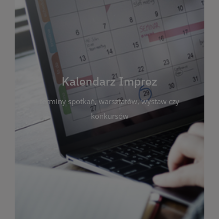
Kalendarz Imprez
Zakładka ta gromadzi wszystkie planowane
wydarzenia kulturalne i edukacyjne organizowane
przez bibliotekę. Możesz tu sprawdzić terminy
spotkań, warsztatów, wystaw czy konkursów.
Kalendarz Imprez
Dzięki przejrzystemu kalendarzowi łatwo
terminy spotkań, warsztatów, wystaw czy
zaplanujesz udział w interesujących Cię
wydarzeniach. Aktualizujemy harmonogram na
konkursów
bieżąco, by zawsze był zgodny z planem pracy
biblioteki. Zapraszamy do śledzenia i uczestnictwa
w życiu kulturalnym miasta!
WIĘCEJ