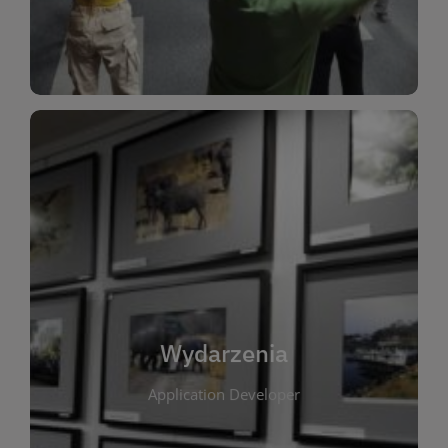
Dla Dzieci
Wydarzenia
W tej zakładce publikujemy informacje o
wszystkich wydarzeniach organizowanych przez
bibliotekę. Znajdziesz tu zapowiedzi spotkań
autorskich, warsztatów, prelekcji i zajęć
tematycznych dla różnych grup wiekowych. Każde
Wydarzenia
wydarzenie ma na celu promowanie kultury
Application Developer
czytelniczej oraz integrację społeczności lokalnej.
Dzięki kalendarzowi wydarzeń możesz łatwo
zaplanować udział w interesujących spotkaniach.