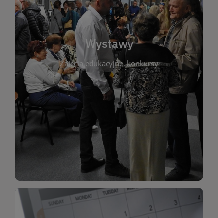
biblioteki. Serdecznie zapraszamy wszystkich
do kontaktu z kulturą i sztuką w przestrzeni
artystyczne. Każda wystawa to wyjątkowa okazja
Wystawy
malarstwo, fotografię, rękodzieło i inne formy
Zajęcia edukacyjne, konkursy
poprzednich lat. Prezentowane prace obejmują
ekspozycjach oraz archiwum wystaw z
W tej sekcji znajdziesz informacje o aktualnych
sztukę lokalnych twórców, jak i zbiory tematyczne.
Biblioteka organizuje prezentujące zarówno
Wystawy