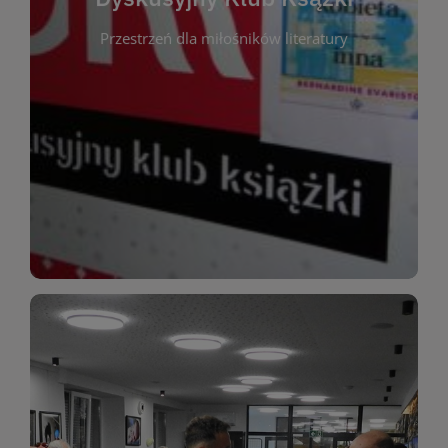
okazja do inspirującej dyskusji, wymiany
Przestrzeń dla miłośników literatury
różnych gatunków literackich. Każde spotkanie to
regularnie, by rozmawiać o wybranych tytułach z
opiniami i emocjami po lekturze. Spotykamy się
miłośników literatury, którzy lubią dzielić się
Dyskusyjny Klub Książki to przestrzeń dla
Dyskusyjny Klub Ksążki
WIĘCEJ
miłośników estetycznych doznań!