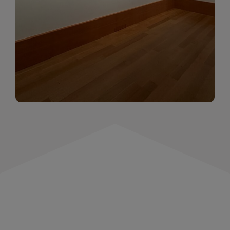
momentów. Zapraszamy do obejrzenia,
wspominania i inspirowania się!
WIĘCEJ