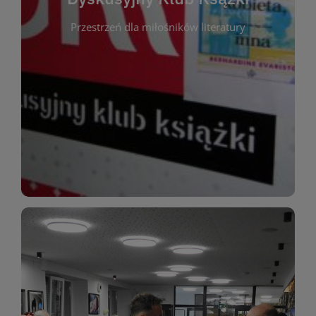
okazja do inspirującej dyskusji, wymiany
Przestrzeń dla miłośników literatury
różnych gatunków literackich. Każde spotkanie to
regularnie, by rozmawiać o wybranych tytułach z
opiniami i emocjami po lekturze. Spotykamy się
miłośników literatury, którzy lubią dzielić się
Dyskusyjny Klub Książki to przestrzeń dla
Dyskusyjny Klub Ksążki
WIĘCEJ
miłośników estetycznych doznań!