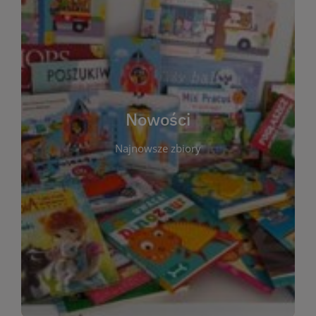
W tej sekcji prezentujemy najnowsze książki,
audiobooki oraz filmy, które właśnie trafiły do
zbiorów Miejskiej Biblioteki Publicznej w
Starachowicach. Regularnie aktualizujemy listę,
aby Czytelnicy mogli na bieżąco odkrywać świeże
Nowości
tytuły i najciekawsze premiery wydawnicze. Każda
pozycja opatrzona jest krótkim opisem i
Najnowsze zbiory
informacją o dostępności w katalogu. Zachęcamy
do częstych odwiedzin – nowości pojawiają się
niemal każdego tygodnia! Dzięki tej zakładce
zawsze będziesz wiedzieć, co warto przeczytać
jako pierwsze.
WIĘCEJ