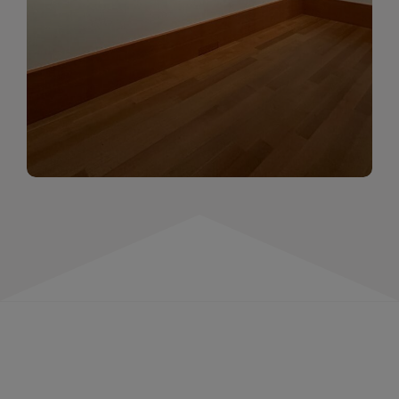
momentów. Zapraszamy do obejrzenia,
wspominania i inspirowania się!
WIĘCEJ