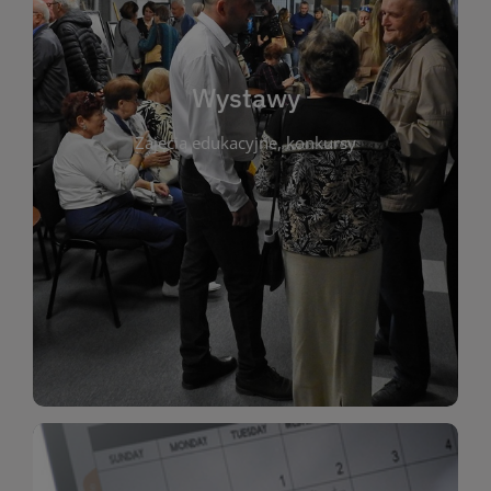
biblioteki. Serdecznie zapraszamy wszystkich
do kontaktu z kulturą i sztuką w przestrzeni
artystyczne. Każda wystawa to wyjątkowa okazja
Wystawy
malarstwo, fotografię, rękodzieło i inne formy
Zajęcia edukacyjne, konkursy
poprzednich lat. Prezentowane prace obejmują
ekspozycjach oraz archiwum wystaw z
W tej sekcji znajdziesz informacje o aktualnych
sztukę lokalnych twórców, jak i zbiory tematyczne.
Biblioteka organizuje prezentujące zarówno
Wystawy