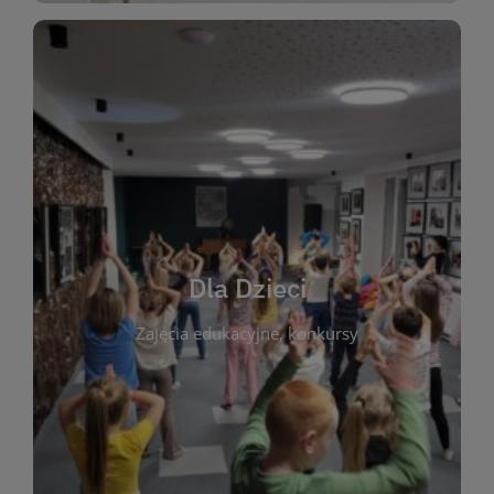
WIĘCEJ
świata literatury!
Zapraszamy do wspólnej zabawy i odkrywania
rozbudzać miłość do książek od najmłodszych lat.
kącik do wspólnego czytania. Pragniemy
Dla Dzieci
opowiadań i lektur szkolnych, a także przyjazny
Zajęcia edukacyjne, konkursy
dzieci. Biblioteka oferuje bogaty wybór bajek,
plastycznych i spotkaniach z autorami książek dla
informacje o zajęciach edukacyjnych, konkursach
czytelnikach i ich rodzicach. Znajdziesz tu
To miejsce stworzone z myślą o najmłodszych