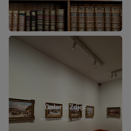
Katalog Zbiorów
Galeria Zdjęć
W galerii prezentujemy fotograficzne
wspomnienia z wydarzeń, spotkań i projektów
realizowanych przez bibliotekę. To miejsce, w
którym można zobaczyć, jak żyje nasza biblioteka
Galeria Zdjęć
i jej społeczność. Zdjęcia dokumentują zarówno
uroczyste chwile, jak i codzienne aktywności
wspomnienia z wydarzeń
czytelników. Regularnie dodajemy nowe galerie,
by każdy mógł powrócić do wyjątkowych