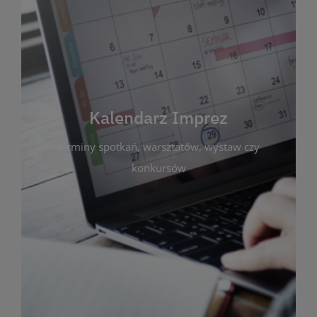
Kalendarz Imprez
Zakładka ta gromadzi wszystkie planowane
wydarzenia kulturalne i edukacyjne organizowane
przez bibliotekę. Możesz tu sprawdzić terminy
spotkań, warsztatów, wystaw czy konkursów.
Kalendarz Imprez
Dzięki przejrzystemu kalendarzowi łatwo
terminy spotkań, warsztatów, wystaw czy
zaplanujesz udział w interesujących Cię
wydarzeniach. Aktualizujemy harmonogram na
konkursów
bieżąco, by zawsze był zgodny z planem pracy
biblioteki. Zapraszamy do śledzenia i uczestnictwa
w życiu kulturalnym miasta!
WIĘCEJ