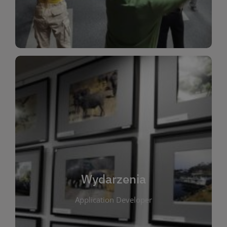
Dla Dzieci
Wydarzenia
W tej zakładce publikujemy informacje o
wszystkich wydarzeniach organizowanych przez
bibliotekę. Znajdziesz tu zapowiedzi spotkań
autorskich, warsztatów, prelekcji i zajęć
tematycznych dla różnych grup wiekowych. Każde
Wydarzenia
wydarzenie ma na celu promowanie kultury
Application Developer
czytelniczej oraz integrację społeczności lokalnej.
Dzięki kalendarzowi wydarzeń możesz łatwo
zaplanować udział w interesujących spotkaniach.