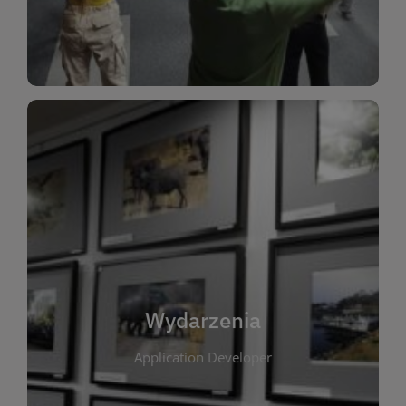
Dla Dzieci
Wydarzenia
W tej zakładce publikujemy informacje o
wszystkich wydarzeniach organizowanych przez
bibliotekę. Znajdziesz tu zapowiedzi spotkań
autorskich, warsztatów, prelekcji i zajęć
tematycznych dla różnych grup wiekowych. Każde
Wydarzenia
wydarzenie ma na celu promowanie kultury
Application Developer
czytelniczej oraz integrację społeczności lokalnej.
Dzięki kalendarzowi wydarzeń możesz łatwo
zaplanować udział w interesujących spotkaniach.