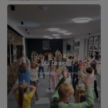
WIĘCEJ
świata literatury!
Zapraszamy do wspólnej zabawy i odkrywania
rozbudzać miłość do książek od najmłodszych lat.
kącik do wspólnego czytania. Pragniemy
Dla Dzieci
opowiadań i lektur szkolnych, a także przyjazny
Zajęcia edukacyjne, konkursy
dzieci. Biblioteka oferuje bogaty wybór bajek,
plastycznych i spotkaniach z autorami książek dla
informacje o zajęciach edukacyjnych, konkursach
czytelnikach i ich rodzicach. Znajdziesz tu
To miejsce stworzone z myślą o najmłodszych