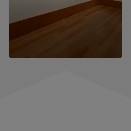
momentów. Zapraszamy do obejrzenia,
wspominania i inspirowania się!
WIĘCEJ