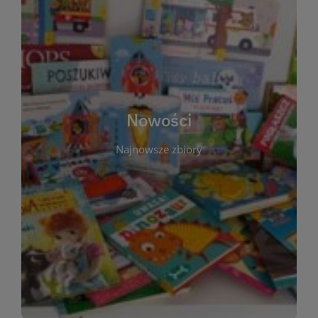
W tej sekcji prezentujemy najnowsze książki,
audiobooki oraz filmy, które właśnie trafiły do
zbiorów Miejskiej Biblioteki Publicznej w
Starachowicach. Regularnie aktualizujemy listę,
aby Czytelnicy mogli na bieżąco odkrywać świeże
Nowości
tytuły i najciekawsze premiery wydawnicze. Każda
pozycja opatrzona jest krótkim opisem i
Najnowsze zbiory
informacją o dostępności w katalogu. Zachęcamy
do częstych odwiedzin – nowości pojawiają się
niemal każdego tygodnia! Dzięki tej zakładce
zawsze będziesz wiedzieć, co warto przeczytać
jako pierwsze.
WIĘCEJ