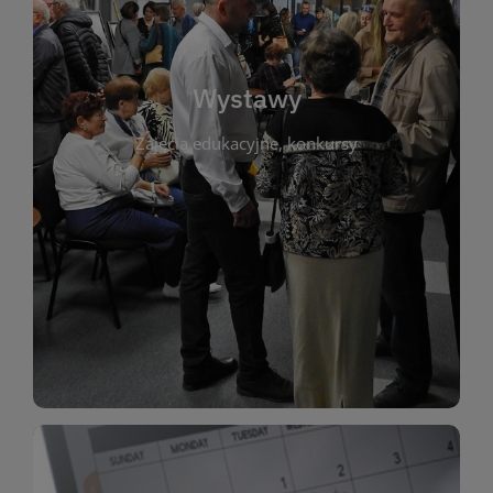
biblioteki. Serdecznie zapraszamy wszystkich
do kontaktu z kulturą i sztuką w przestrzeni
artystyczne. Każda wystawa to wyjątkowa okazja
Wystawy
malarstwo, fotografię, rękodzieło i inne formy
Zajęcia edukacyjne, konkursy
poprzednich lat. Prezentowane prace obejmują
ekspozycjach oraz archiwum wystaw z
W tej sekcji znajdziesz informacje o aktualnych
sztukę lokalnych twórców, jak i zbiory tematyczne.
Biblioteka organizuje prezentujące zarówno
Wystawy