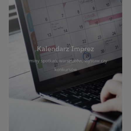
Kalendarz Imprez
Zakładka ta gromadzi wszystkie planowane
wydarzenia kulturalne i edukacyjne organizowane
przez bibliotekę. Możesz tu sprawdzić terminy
spotkań, warsztatów, wystaw czy konkursów.
Kalendarz Imprez
Dzięki przejrzystemu kalendarzowi łatwo
terminy spotkań, warsztatów, wystaw czy
zaplanujesz udział w interesujących Cię
wydarzeniach. Aktualizujemy harmonogram na
konkursów
bieżąco, by zawsze był zgodny z planem pracy
biblioteki. Zapraszamy do śledzenia i uczestnictwa
w życiu kulturalnym miasta!
WIĘCEJ