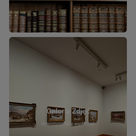
Katalog Zbiorów
Galeria Zdjęć
W galerii prezentujemy fotograficzne
wspomnienia z wydarzeń, spotkań i projektów
realizowanych przez bibliotekę. To miejsce, w
którym można zobaczyć, jak żyje nasza biblioteka
Galeria Zdjęć
i jej społeczność. Zdjęcia dokumentują zarówno
uroczyste chwile, jak i codzienne aktywności
wspomnienia z wydarzeń
czytelników. Regularnie dodajemy nowe galerie,
by każdy mógł powrócić do wyjątkowych