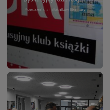
okazja do inspirującej dyskusji, wymiany
Przestrzeń dla miłośników literatury
różnych gatunków literackich. Każde spotkanie to
regularnie, by rozmawiać o wybranych tytułach z
opiniami i emocjami po lekturze. Spotykamy się
miłośników literatury, którzy lubią dzielić się
Dyskusyjny Klub Książki to przestrzeń dla
Dyskusyjny Klub Ksążki
WIĘCEJ
miłośników estetycznych doznań!