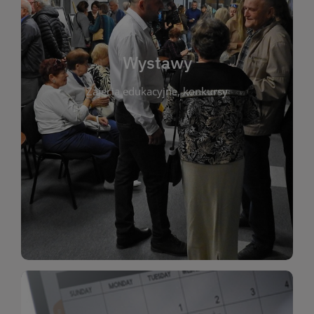
biblioteki. Serdecznie zapraszamy wszystkich
do kontaktu z kulturą i sztuką w przestrzeni
artystyczne. Każda wystawa to wyjątkowa okazja
Wystawy
malarstwo, fotografię, rękodzieło i inne formy
Zajęcia edukacyjne, konkursy
poprzednich lat. Prezentowane prace obejmują
ekspozycjach oraz archiwum wystaw z
W tej sekcji znajdziesz informacje o aktualnych
sztukę lokalnych twórców, jak i zbiory tematyczne.
Biblioteka organizuje prezentujące zarówno
Wystawy