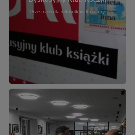
okazja do inspirującej dyskusji, wymiany
Przestrzeń dla miłośników literatury
różnych gatunków literackich. Każde spotkanie to
regularnie, by rozmawiać o wybranych tytułach z
opiniami i emocjami po lekturze. Spotykamy się
miłośników literatury, którzy lubią dzielić się
Dyskusyjny Klub Książki to przestrzeń dla
Dyskusyjny Klub Ksążki
WIĘCEJ
miłośników estetycznych doznań!