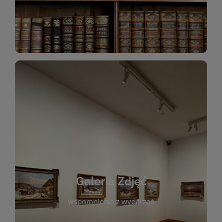
Katalog Zbiorów
Galeria Zdjęć
W galerii prezentujemy fotograficzne
wspomnienia z wydarzeń, spotkań i projektów
realizowanych przez bibliotekę. To miejsce, w
którym można zobaczyć, jak żyje nasza biblioteka
Galeria Zdjęć
i jej społeczność. Zdjęcia dokumentują zarówno
uroczyste chwile, jak i codzienne aktywności
wspomnienia z wydarzeń
czytelników. Regularnie dodajemy nowe galerie,
by każdy mógł powrócić do wyjątkowych