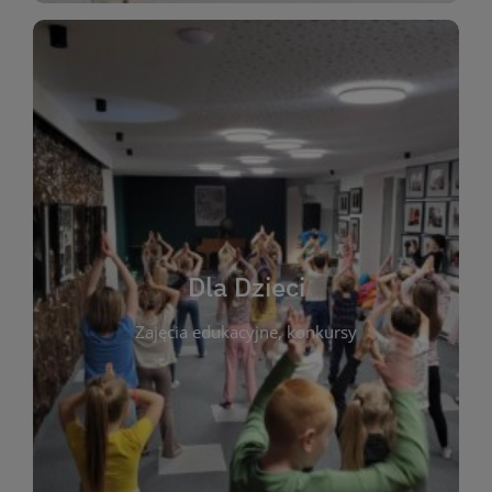
WIĘCEJ
świata literatury!
Zapraszamy do wspólnej zabawy i odkrywania
rozbudzać miłość do książek od najmłodszych lat.
kącik do wspólnego czytania. Pragniemy
Dla Dzieci
opowiadań i lektur szkolnych, a także przyjazny
Zajęcia edukacyjne, konkursy
dzieci. Biblioteka oferuje bogaty wybór bajek,
plastycznych i spotkaniach z autorami książek dla
informacje o zajęciach edukacyjnych, konkursach
czytelnikach i ich rodzicach. Znajdziesz tu
To miejsce stworzone z myślą o najmłodszych