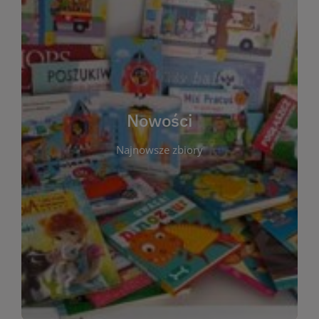
W tej sekcji prezentujemy najnowsze książki,
audiobooki oraz filmy, które właśnie trafiły do
zbiorów Miejskiej Biblioteki Publicznej w
Starachowicach. Regularnie aktualizujemy listę,
aby Czytelnicy mogli na bieżąco odkrywać świeże
Nowości
tytuły i najciekawsze premiery wydawnicze. Każda
pozycja opatrzona jest krótkim opisem i
Najnowsze zbiory
informacją o dostępności w katalogu. Zachęcamy
do częstych odwiedzin – nowości pojawiają się
niemal każdego tygodnia! Dzięki tej zakładce
zawsze będziesz wiedzieć, co warto przeczytać
jako pierwsze.
WIĘCEJ