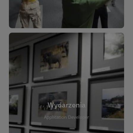
Dla Dzieci
Wydarzenia
W tej zakładce publikujemy informacje o
wszystkich wydarzeniach organizowanych przez
bibliotekę. Znajdziesz tu zapowiedzi spotkań
autorskich, warsztatów, prelekcji i zajęć
tematycznych dla różnych grup wiekowych. Każde
Wydarzenia
wydarzenie ma na celu promowanie kultury
Application Developer
czytelniczej oraz integrację społeczności lokalnej.
Dzięki kalendarzowi wydarzeń możesz łatwo
zaplanować udział w interesujących spotkaniach.