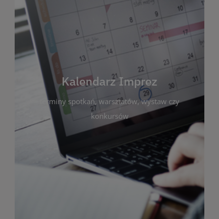
Kalendarz Imprez
Zakładka ta gromadzi wszystkie planowane
wydarzenia kulturalne i edukacyjne organizowane
przez bibliotekę. Możesz tu sprawdzić terminy
spotkań, warsztatów, wystaw czy konkursów.
Kalendarz Imprez
Dzięki przejrzystemu kalendarzowi łatwo
terminy spotkań, warsztatów, wystaw czy
zaplanujesz udział w interesujących Cię
wydarzeniach. Aktualizujemy harmonogram na
konkursów
bieżąco, by zawsze był zgodny z planem pracy
biblioteki. Zapraszamy do śledzenia i uczestnictwa
w życiu kulturalnym miasta!
WIĘCEJ