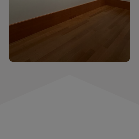
momentów. Zapraszamy do obejrzenia,
wspominania i inspirowania się!
WIĘCEJ