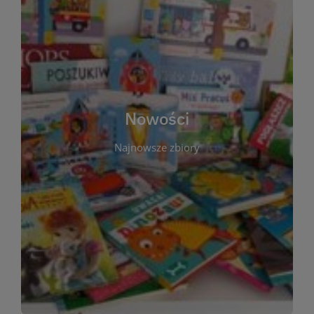
W tej sekcji prezentujemy najnowsze książki,
audiobooki oraz filmy, które właśnie trafiły do
zbiorów Miejskiej Biblioteki Publicznej w
Starachowicach. Regularnie aktualizujemy listę,
aby Czytelnicy mogli na bieżąco odkrywać świeże
Nowości
tytuły i najciekawsze premiery wydawnicze. Każda
pozycja opatrzona jest krótkim opisem i
Najnowsze zbiory
informacją o dostępności w katalogu. Zachęcamy
do częstych odwiedzin – nowości pojawiają się
niemal każdego tygodnia! Dzięki tej zakładce
zawsze będziesz wiedzieć, co warto przeczytać
jako pierwsze.
WIĘCEJ