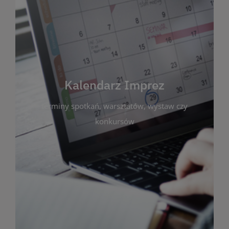
Kalendarz Imprez
Zakładka ta gromadzi wszystkie planowane
wydarzenia kulturalne i edukacyjne organizowane
przez bibliotekę. Możesz tu sprawdzić terminy
spotkań, warsztatów, wystaw czy konkursów.
Kalendarz Imprez
Dzięki przejrzystemu kalendarzowi łatwo
terminy spotkań, warsztatów, wystaw czy
zaplanujesz udział w interesujących Cię
wydarzeniach. Aktualizujemy harmonogram na
konkursów
bieżąco, by zawsze był zgodny z planem pracy
biblioteki. Zapraszamy do śledzenia i uczestnictwa
w życiu kulturalnym miasta!
WIĘCEJ