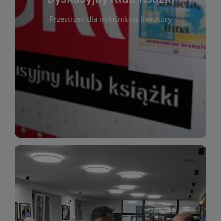
okazja do inspirującej dyskusji, wymiany
Przestrzeń dla miłośników literatury
różnych gatunków literackich. Każde spotkanie to
regularnie, by rozmawiać o wybranych tytułach z
opiniami i emocjami po lekturze. Spotykamy się
miłośników literatury, którzy lubią dzielić się
Dyskusyjny Klub Książki to przestrzeń dla
Dyskusyjny Klub Ksążki
WIĘCEJ
miłośników estetycznych doznań!