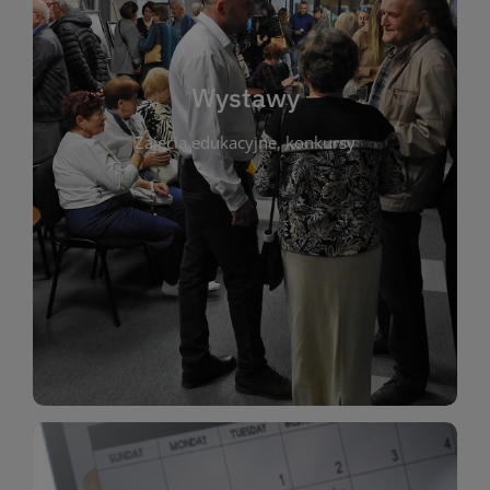
biblioteki. Serdecznie zapraszamy wszystkich
do kontaktu z kulturą i sztuką w przestrzeni
artystyczne. Każda wystawa to wyjątkowa okazja
Wystawy
malarstwo, fotografię, rękodzieło i inne formy
Zajęcia edukacyjne, konkursy
poprzednich lat. Prezentowane prace obejmują
ekspozycjach oraz archiwum wystaw z
W tej sekcji znajdziesz informacje o aktualnych
sztukę lokalnych twórców, jak i zbiory tematyczne.
Biblioteka organizuje prezentujące zarówno
Wystawy