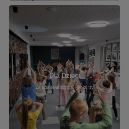
WIĘCEJ
świata literatury!
Zapraszamy do wspólnej zabawy i odkrywania
rozbudzać miłość do książek od najmłodszych lat.
kącik do wspólnego czytania. Pragniemy
Dla Dzieci
opowiadań i lektur szkolnych, a także przyjazny
Zajęcia edukacyjne, konkursy
dzieci. Biblioteka oferuje bogaty wybór bajek,
plastycznych i spotkaniach z autorami książek dla
informacje o zajęciach edukacyjnych, konkursach
czytelnikach i ich rodzicach. Znajdziesz tu
To miejsce stworzone z myślą o najmłodszych