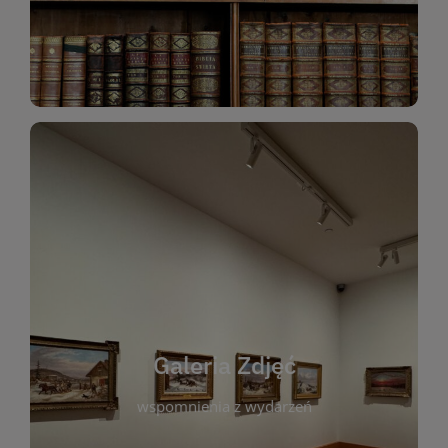
Katalog Zbiorów
Galeria Zdjęć
W galerii prezentujemy fotograficzne
wspomnienia z wydarzeń, spotkań i projektów
realizowanych przez bibliotekę. To miejsce, w
którym można zobaczyć, jak żyje nasza biblioteka
Galeria Zdjęć
i jej społeczność. Zdjęcia dokumentują zarówno
uroczyste chwile, jak i codzienne aktywności
wspomnienia z wydarzeń
czytelników. Regularnie dodajemy nowe galerie,
by każdy mógł powrócić do wyjątkowych