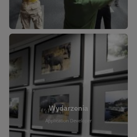
Dla Dzieci
Wydarzenia
W tej zakładce publikujemy informacje o
wszystkich wydarzeniach organizowanych przez
bibliotekę. Znajdziesz tu zapowiedzi spotkań
autorskich, warsztatów, prelekcji i zajęć
tematycznych dla różnych grup wiekowych. Każde
Wydarzenia
wydarzenie ma na celu promowanie kultury
Application Developer
czytelniczej oraz integrację społeczności lokalnej.
Dzięki kalendarzowi wydarzeń możesz łatwo
zaplanować udział w interesujących spotkaniach.