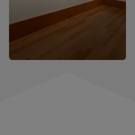
momentów. Zapraszamy do obejrzenia,
wspominania i inspirowania się!
WIĘCEJ