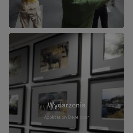
Dla Dzieci
Wydarzenia
W tej zakładce publikujemy informacje o
wszystkich wydarzeniach organizowanych przez
bibliotekę. Znajdziesz tu zapowiedzi spotkań
autorskich, warsztatów, prelekcji i zajęć
tematycznych dla różnych grup wiekowych. Każde
Wydarzenia
wydarzenie ma na celu promowanie kultury
Application Developer
czytelniczej oraz integrację społeczności lokalnej.
Dzięki kalendarzowi wydarzeń możesz łatwo
zaplanować udział w interesujących spotkaniach.