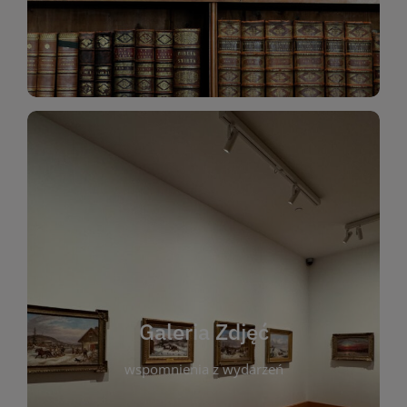
Katalog Zbiorów
Galeria Zdjęć
W galerii prezentujemy fotograficzne
wspomnienia z wydarzeń, spotkań i projektów
realizowanych przez bibliotekę. To miejsce, w
którym można zobaczyć, jak żyje nasza biblioteka
Galeria Zdjęć
i jej społeczność. Zdjęcia dokumentują zarówno
uroczyste chwile, jak i codzienne aktywności
wspomnienia z wydarzeń
czytelników. Regularnie dodajemy nowe galerie,
by każdy mógł powrócić do wyjątkowych