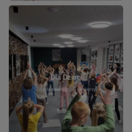
WIĘCEJ
świata literatury!
Zapraszamy do wspólnej zabawy i odkrywania
rozbudzać miłość do książek od najmłodszych lat.
kącik do wspólnego czytania. Pragniemy
Dla Dzieci
opowiadań i lektur szkolnych, a także przyjazny
Zajęcia edukacyjne, konkursy
dzieci. Biblioteka oferuje bogaty wybór bajek,
plastycznych i spotkaniach z autorami książek dla
informacje o zajęciach edukacyjnych, konkursach
czytelnikach i ich rodzicach. Znajdziesz tu
To miejsce stworzone z myślą o najmłodszych