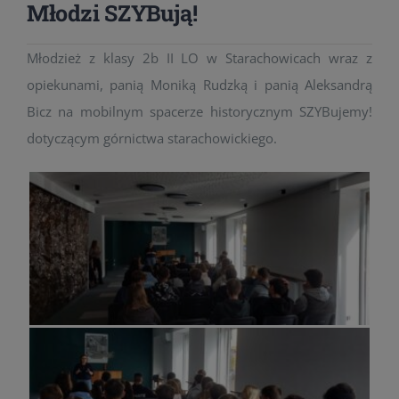
Młodzi SZYBują!
Młodzież z klasy 2b II LO w Starachowicach wraz z
opiekunami, panią Moniką Rudzką i panią Aleksandrą
Bicz na mobilnym spacerze historycznym SZYBujemy!
dotyczącym górnictwa starachowickiego.