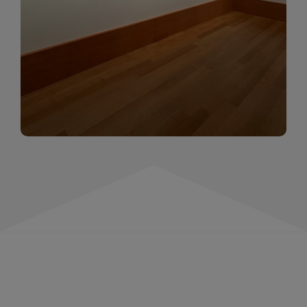
momentów. Zapraszamy do obejrzenia,
wspominania i inspirowania się!
WIĘCEJ