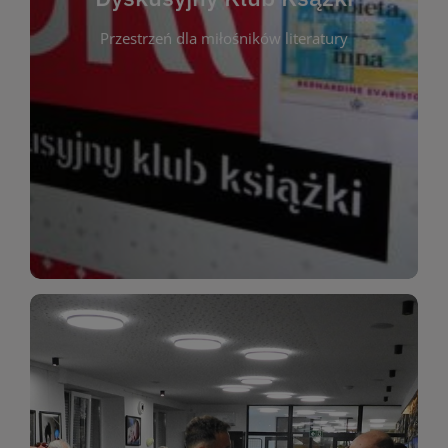
okazja do inspirującej dyskusji, wymiany
Przestrzeń dla miłośników literatury
różnych gatunków literackich. Każde spotkanie to
regularnie, by rozmawiać o wybranych tytułach z
opiniami i emocjami po lekturze. Spotykamy się
miłośników literatury, którzy lubią dzielić się
Dyskusyjny Klub Książki to przestrzeń dla
Dyskusyjny Klub Ksążki
WIĘCEJ
miłośników estetycznych doznań!