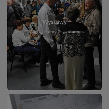
biblioteki. Serdecznie zapraszamy wszystkich
do kontaktu z kulturą i sztuką w przestrzeni
artystyczne. Każda wystawa to wyjątkowa okazja
Wystawy
malarstwo, fotografię, rękodzieło i inne formy
Zajęcia edukacyjne, konkursy
poprzednich lat. Prezentowane prace obejmują
ekspozycjach oraz archiwum wystaw z
W tej sekcji znajdziesz informacje o aktualnych
sztukę lokalnych twórców, jak i zbiory tematyczne.
Biblioteka organizuje prezentujące zarówno
Wystawy