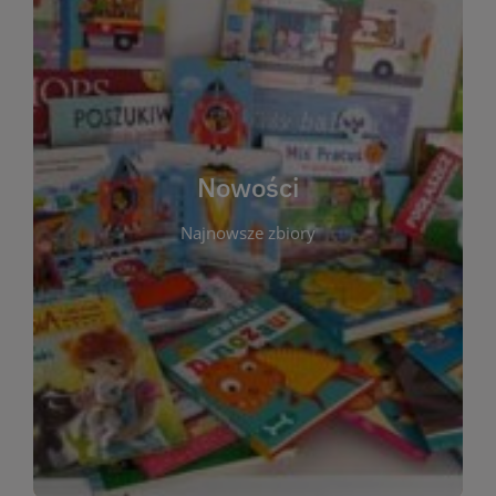
W tej sekcji prezentujemy najnowsze książki,
audiobooki oraz filmy, które właśnie trafiły do
zbiorów Miejskiej Biblioteki Publicznej w
Starachowicach. Regularnie aktualizujemy listę,
aby Czytelnicy mogli na bieżąco odkrywać świeże
Nowości
tytuły i najciekawsze premiery wydawnicze. Każda
pozycja opatrzona jest krótkim opisem i
Najnowsze zbiory
informacją o dostępności w katalogu. Zachęcamy
do częstych odwiedzin – nowości pojawiają się
niemal każdego tygodnia! Dzięki tej zakładce
zawsze będziesz wiedzieć, co warto przeczytać
jako pierwsze.
WIĘCEJ