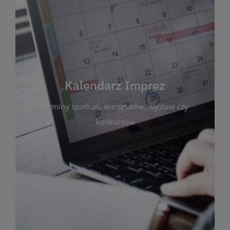
Kalendarz Imprez
Zakładka ta gromadzi wszystkie planowane
wydarzenia kulturalne i edukacyjne organizowane
przez bibliotekę. Możesz tu sprawdzić terminy
spotkań, warsztatów, wystaw czy konkursów.
Kalendarz Imprez
Dzięki przejrzystemu kalendarzowi łatwo
terminy spotkań, warsztatów, wystaw czy
zaplanujesz udział w interesujących Cię
wydarzeniach. Aktualizujemy harmonogram na
konkursów
bieżąco, by zawsze był zgodny z planem pracy
biblioteki. Zapraszamy do śledzenia i uczestnictwa
w życiu kulturalnym miasta!
WIĘCEJ