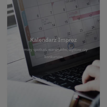
Kalendarz Imprez
Zakładka ta gromadzi wszystkie planowane
wydarzenia kulturalne i edukacyjne organizowane
przez bibliotekę. Możesz tu sprawdzić terminy
spotkań, warsztatów, wystaw czy konkursów.
Kalendarz Imprez
Dzięki przejrzystemu kalendarzowi łatwo
terminy spotkań, warsztatów, wystaw czy
zaplanujesz udział w interesujących Cię
wydarzeniach. Aktualizujemy harmonogram na
konkursów
bieżąco, by zawsze był zgodny z planem pracy
biblioteki. Zapraszamy do śledzenia i uczestnictwa
w życiu kulturalnym miasta!
WIĘCEJ