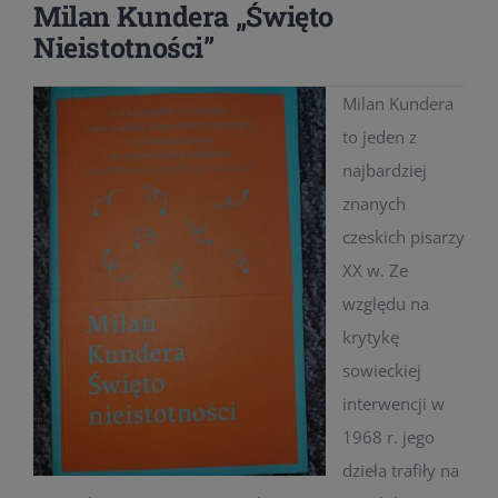
Milan Kundera „Święto
Nieistotności”
Milan Kundera
to jeden z
najbardziej
znanych
czeskich pisarzy
XX w. Ze
względu na
krytykę
sowieckiej
interwencji w
1968 r. jego
dzieła trafiły na