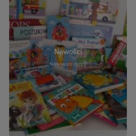
W tej sekcji prezentujemy najnowsze książki,
audiobooki oraz filmy, które właśnie trafiły do
zbiorów Miejskiej Biblioteki Publicznej w
Starachowicach. Regularnie aktualizujemy listę,
aby Czytelnicy mogli na bieżąco odkrywać świeże
Nowości
tytuły i najciekawsze premiery wydawnicze. Każda
pozycja opatrzona jest krótkim opisem i
Najnowsze zbiory
informacją o dostępności w katalogu. Zachęcamy
do częstych odwiedzin – nowości pojawiają się
niemal każdego tygodnia! Dzięki tej zakładce
zawsze będziesz wiedzieć, co warto przeczytać
jako pierwsze.
WIĘCEJ