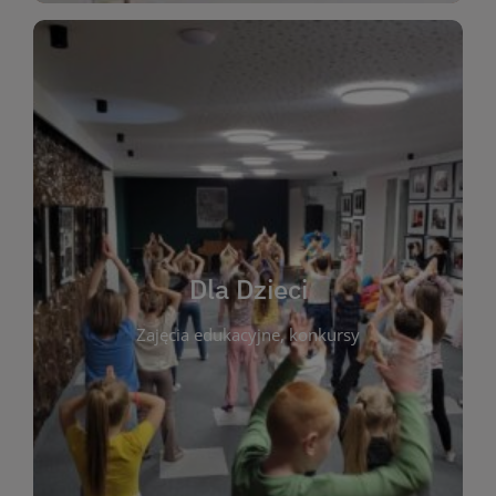
WIĘCEJ
świata literatury!
Zapraszamy do wspólnej zabawy i odkrywania
rozbudzać miłość do książek od najmłodszych lat.
kącik do wspólnego czytania. Pragniemy
Dla Dzieci
opowiadań i lektur szkolnych, a także przyjazny
Zajęcia edukacyjne, konkursy
dzieci. Biblioteka oferuje bogaty wybór bajek,
plastycznych i spotkaniach z autorami książek dla
informacje o zajęciach edukacyjnych, konkursach
czytelnikach i ich rodzicach. Znajdziesz tu
To miejsce stworzone z myślą o najmłodszych