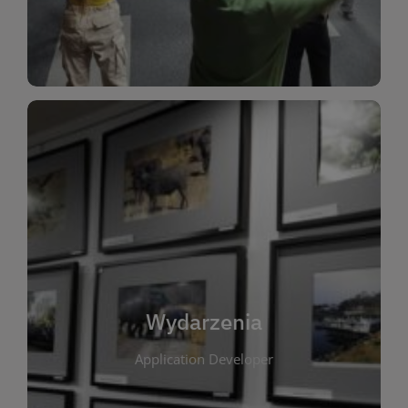
Dla Dzieci
Wydarzenia
W tej zakładce publikujemy informacje o
wszystkich wydarzeniach organizowanych przez
bibliotekę. Znajdziesz tu zapowiedzi spotkań
autorskich, warsztatów, prelekcji i zajęć
tematycznych dla różnych grup wiekowych. Każde
Wydarzenia
wydarzenie ma na celu promowanie kultury
Application Developer
czytelniczej oraz integrację społeczności lokalnej.
Dzięki kalendarzowi wydarzeń możesz łatwo
zaplanować udział w interesujących spotkaniach.