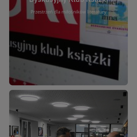
okazja do inspirującej dyskusji, wymiany
Przestrzeń dla miłośników literatury
różnych gatunków literackich. Każde spotkanie to
regularnie, by rozmawiać o wybranych tytułach z
opiniami i emocjami po lekturze. Spotykamy się
miłośników literatury, którzy lubią dzielić się
Dyskusyjny Klub Książki to przestrzeń dla
Dyskusyjny Klub Ksążki
WIĘCEJ
miłośników estetycznych doznań!