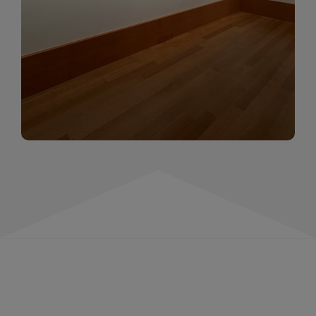
momentów. Zapraszamy do obejrzenia,
wspominania i inspirowania się!
WIĘCEJ