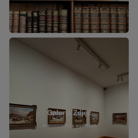
Katalog Zbiorów
Galeria Zdjęć
W galerii prezentujemy fotograficzne
wspomnienia z wydarzeń, spotkań i projektów
realizowanych przez bibliotekę. To miejsce, w
którym można zobaczyć, jak żyje nasza biblioteka
Galeria Zdjęć
i jej społeczność. Zdjęcia dokumentują zarówno
uroczyste chwile, jak i codzienne aktywności
wspomnienia z wydarzeń
czytelników. Regularnie dodajemy nowe galerie,
by każdy mógł powrócić do wyjątkowych