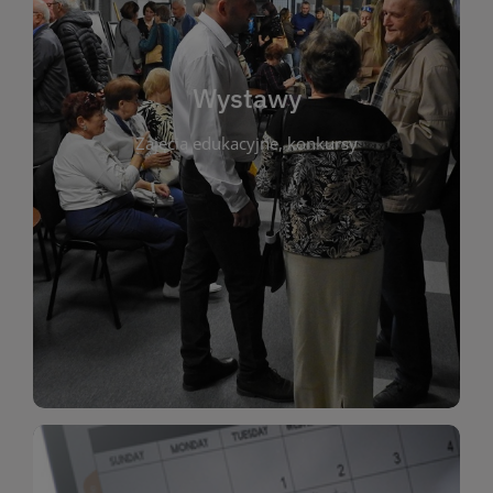
biblioteki. Serdecznie zapraszamy wszystkich
do kontaktu z kulturą i sztuką w przestrzeni
artystyczne. Każda wystawa to wyjątkowa okazja
Wystawy
malarstwo, fotografię, rękodzieło i inne formy
Zajęcia edukacyjne, konkursy
poprzednich lat. Prezentowane prace obejmują
ekspozycjach oraz archiwum wystaw z
W tej sekcji znajdziesz informacje o aktualnych
sztukę lokalnych twórców, jak i zbiory tematyczne.
Biblioteka organizuje prezentujące zarówno
Wystawy