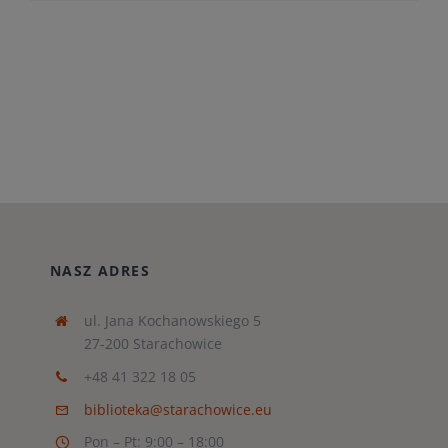
NASZ ADRES
ul. Jana Kochanowskiego 5
27-200 Starachowice
+48 41 322 18 05
biblioteka@starachowice.eu
Pon – Pt: 9:00 – 18:00