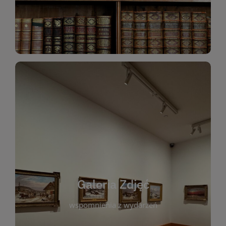
Katalog Zbiorów
Galeria Zdjęć
W galerii prezentujemy fotograficzne
wspomnienia z wydarzeń, spotkań i projektów
realizowanych przez bibliotekę. To miejsce, w
którym można zobaczyć, jak żyje nasza biblioteka
Galeria Zdjęć
i jej społeczność. Zdjęcia dokumentują zarówno
uroczyste chwile, jak i codzienne aktywności
wspomnienia z wydarzeń
czytelników. Regularnie dodajemy nowe galerie,
by każdy mógł powrócić do wyjątkowych