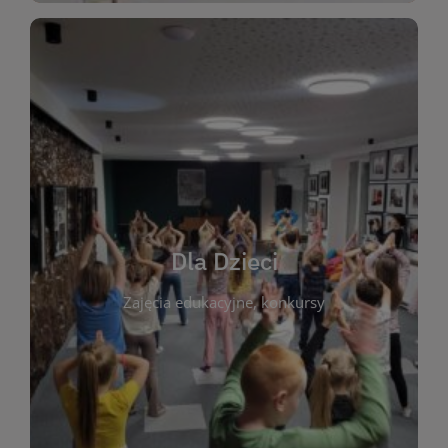
WIĘCEJ
świata literatury!
Zapraszamy do wspólnej zabawy i odkrywania
rozbudzać miłość do książek od najmłodszych lat.
kącik do wspólnego czytania. Pragniemy
Dla Dzieci
opowiadań i lektur szkolnych, a także przyjazny
Zajęcia edukacyjne, konkursy
dzieci. Biblioteka oferuje bogaty wybór bajek,
plastycznych i spotkaniach z autorami książek dla
informacje o zajęciach edukacyjnych, konkursach
czytelnikach i ich rodzicach. Znajdziesz tu
To miejsce stworzone z myślą o najmłodszych