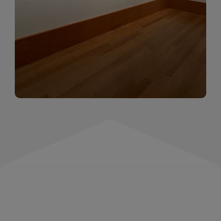
momentów. Zapraszamy do obejrzenia,
wspominania i inspirowania się!
WIĘCEJ