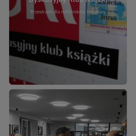
okazja do inspirującej dyskusji, wymiany
Przestrzeń dla miłośników literatury
różnych gatunków literackich. Każde spotkanie to
regularnie, by rozmawiać o wybranych tytułach z
opiniami i emocjami po lekturze. Spotykamy się
miłośników literatury, którzy lubią dzielić się
Dyskusyjny Klub Książki to przestrzeń dla
Dyskusyjny Klub Ksążki
WIĘCEJ
miłośników estetycznych doznań!