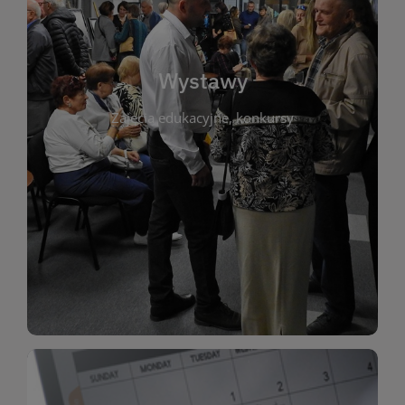
biblioteki. Serdecznie zapraszamy wszystkich
do kontaktu z kulturą i sztuką w przestrzeni
artystyczne. Każda wystawa to wyjątkowa okazja
Wystawy
malarstwo, fotografię, rękodzieło i inne formy
Zajęcia edukacyjne, konkursy
poprzednich lat. Prezentowane prace obejmują
ekspozycjach oraz archiwum wystaw z
W tej sekcji znajdziesz informacje o aktualnych
sztukę lokalnych twórców, jak i zbiory tematyczne.
Biblioteka organizuje prezentujące zarówno
Wystawy