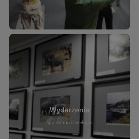
Dla Dzieci
Wydarzenia
W tej zakładce publikujemy informacje o
wszystkich wydarzeniach organizowanych przez
bibliotekę. Znajdziesz tu zapowiedzi spotkań
autorskich, warsztatów, prelekcji i zajęć
tematycznych dla różnych grup wiekowych. Każde
Wydarzenia
wydarzenie ma na celu promowanie kultury
Application Developer
czytelniczej oraz integrację społeczności lokalnej.
Dzięki kalendarzowi wydarzeń możesz łatwo
zaplanować udział w interesujących spotkaniach.