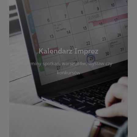
Kalendarz Imprez
Zakładka ta gromadzi wszystkie planowane
wydarzenia kulturalne i edukacyjne organizowane
przez bibliotekę. Możesz tu sprawdzić terminy
spotkań, warsztatów, wystaw czy konkursów.
Kalendarz Imprez
Dzięki przejrzystemu kalendarzowi łatwo
terminy spotkań, warsztatów, wystaw czy
zaplanujesz udział w interesujących Cię
wydarzeniach. Aktualizujemy harmonogram na
konkursów
bieżąco, by zawsze był zgodny z planem pracy
biblioteki. Zapraszamy do śledzenia i uczestnictwa
w życiu kulturalnym miasta!
WIĘCEJ