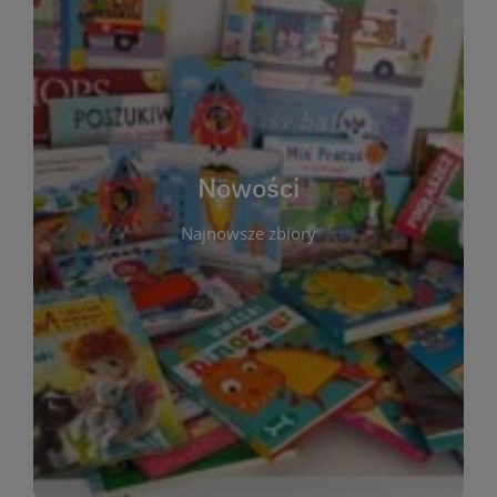
W tej sekcji prezentujemy najnowsze książki,
audiobooki oraz filmy, które właśnie trafiły do
zbiorów Miejskiej Biblioteki Publicznej w
Starachowicach. Regularnie aktualizujemy listę,
aby Czytelnicy mogli na bieżąco odkrywać świeże
Nowości
tytuły i najciekawsze premiery wydawnicze. Każda
pozycja opatrzona jest krótkim opisem i
Najnowsze zbiory
informacją o dostępności w katalogu. Zachęcamy
do częstych odwiedzin – nowości pojawiają się
niemal każdego tygodnia! Dzięki tej zakładce
zawsze będziesz wiedzieć, co warto przeczytać
jako pierwsze.
WIĘCEJ