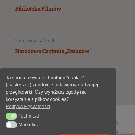
Biblioteka Filmów
5 września @ 16:00
Narodowe Czytanie „Dziadów”
Ta strona używa technologii "cookie"
1
2
(ciasteczek) zgodnie z ustawieniami Twojej
przeglądarki. Czy wyrażasz zgodę na
korzystanie z plików cookies?
Polityka Prywatności
Technical
Technical
© 1947 - 2026 •
Miejska Biblioteka Publiczna im. A
Marketing
Marketing
Dygasińskiego w Starachowicach
• wszelkie prawa