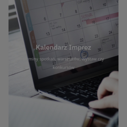
Kalendarz Imprez
Zakładka ta gromadzi wszystkie planowane
wydarzenia kulturalne i edukacyjne organizowane
przez bibliotekę. Możesz tu sprawdzić terminy
spotkań, warsztatów, wystaw czy konkursów.
Kalendarz Imprez
Dzięki przejrzystemu kalendarzowi łatwo
terminy spotkań, warsztatów, wystaw czy
zaplanujesz udział w interesujących Cię
wydarzeniach. Aktualizujemy harmonogram na
konkursów
bieżąco, by zawsze był zgodny z planem pracy
biblioteki. Zapraszamy do śledzenia i uczestnictwa
w życiu kulturalnym miasta!
WIĘCEJ