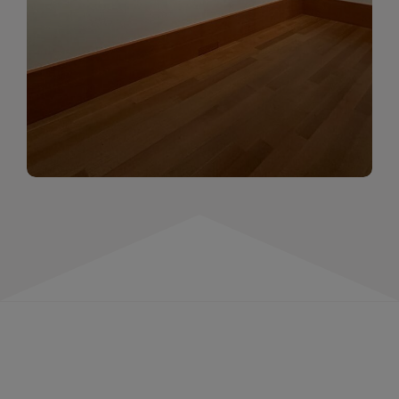
momentów. Zapraszamy do obejrzenia,
wspominania i inspirowania się!
WIĘCEJ