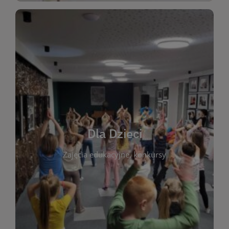
WIĘCEJ
świata literatury!
Zapraszamy do wspólnej zabawy i odkrywania
rozbudzać miłość do książek od najmłodszych lat.
kącik do wspólnego czytania. Pragniemy
Dla Dzieci
opowiadań i lektur szkolnych, a także przyjazny
Zajęcia edukacyjne, konkursy
dzieci. Biblioteka oferuje bogaty wybór bajek,
plastycznych i spotkaniach z autorami książek dla
informacje o zajęciach edukacyjnych, konkursach
czytelnikach i ich rodzicach. Znajdziesz tu
To miejsce stworzone z myślą o najmłodszych