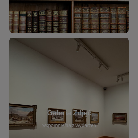
Katalog Zbiorów
Galeria Zdjęć
W galerii prezentujemy fotograficzne
wspomnienia z wydarzeń, spotkań i projektów
realizowanych przez bibliotekę. To miejsce, w
którym można zobaczyć, jak żyje nasza biblioteka
Galeria Zdjęć
i jej społeczność. Zdjęcia dokumentują zarówno
uroczyste chwile, jak i codzienne aktywności
wspomnienia z wydarzeń
czytelników. Regularnie dodajemy nowe galerie,
by każdy mógł powrócić do wyjątkowych