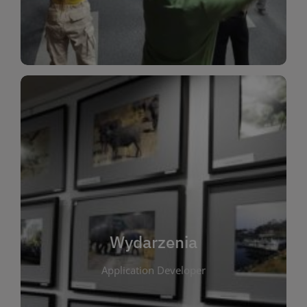
Dla Dzieci
Wydarzenia
W tej zakładce publikujemy informacje o
wszystkich wydarzeniach organizowanych przez
bibliotekę. Znajdziesz tu zapowiedzi spotkań
autorskich, warsztatów, prelekcji i zajęć
tematycznych dla różnych grup wiekowych. Każde
Wydarzenia
wydarzenie ma na celu promowanie kultury
Application Developer
czytelniczej oraz integrację społeczności lokalnej.
Dzięki kalendarzowi wydarzeń możesz łatwo
zaplanować udział w interesujących spotkaniach.