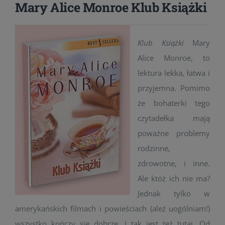
Mary Alice Monroe Klub Książki
Klub Książki
Mary
Alice Monroe, to
lektura lekka, łatwa i
przyjemna. Pomimo
że bohaterki tego
czytadełka mają
poważne problemy
rodzinne,
zdrowotne, i inne.
Ale któż ich nie ma?
Jednak tylko w
amerykańskich filmach i powieściach (ależ uogólniam!)
wszystko kończy się dobrze. I tak jest też tutaj. Od