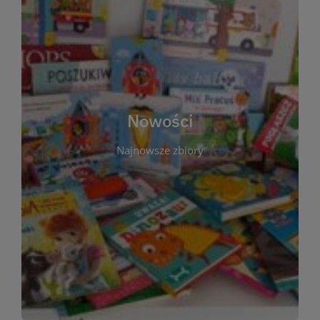
W tej sekcji prezentujemy najnowsze książki,
audiobooki oraz filmy, które właśnie trafiły do
zbiorów Miejskiej Biblioteki Publicznej w
Starachowicach. Regularnie aktualizujemy listę,
aby Czytelnicy mogli na bieżąco odkrywać świeże
Nowości
tytuły i najciekawsze premiery wydawnicze. Każda
pozycja opatrzona jest krótkim opisem i
Najnowsze zbiory
informacją o dostępności w katalogu. Zachęcamy
do częstych odwiedzin – nowości pojawiają się
niemal każdego tygodnia! Dzięki tej zakładce
zawsze będziesz wiedzieć, co warto przeczytać
jako pierwsze.
WIĘCEJ