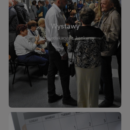
biblioteki. Serdecznie zapraszamy wszystkich
do kontaktu z kulturą i sztuką w przestrzeni
artystyczne. Każda wystawa to wyjątkowa okazja
Wystawy
malarstwo, fotografię, rękodzieło i inne formy
Zajęcia edukacyjne, konkursy
poprzednich lat. Prezentowane prace obejmują
ekspozycjach oraz archiwum wystaw z
W tej sekcji znajdziesz informacje o aktualnych
sztukę lokalnych twórców, jak i zbiory tematyczne.
Biblioteka organizuje prezentujące zarówno
Wystawy