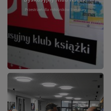
okazja do inspirującej dyskusji, wymiany
Przestrzeń dla miłośników literatury
różnych gatunków literackich. Każde spotkanie to
regularnie, by rozmawiać o wybranych tytułach z
opiniami i emocjami po lekturze. Spotykamy się
miłośników literatury, którzy lubią dzielić się
Dyskusyjny Klub Książki to przestrzeń dla
Dyskusyjny Klub Ksążki
WIĘCEJ
miłośników estetycznych doznań!