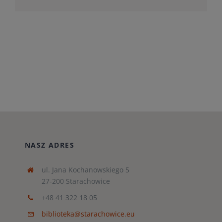
NASZ ADRES
ul. Jana Kochanowskiego 5
27-200 Starachowice
+48 41 322 18 05
biblioteka@starachowice.eu