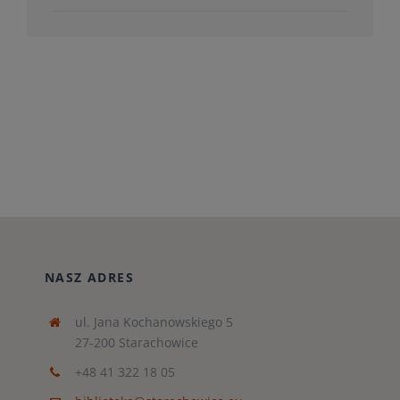
NASZ ADRES
ul. Jana Kochanowskiego 5
27-200 Starachowice
+48 41 322 18 05