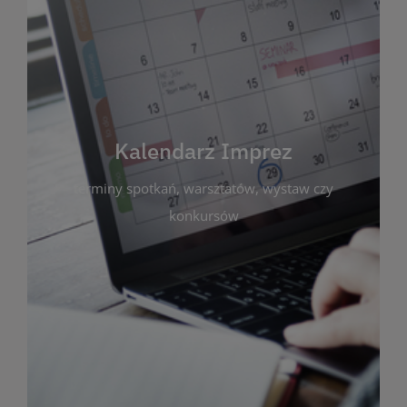
Kalendarz Imprez
Zakładka ta gromadzi wszystkie planowane
wydarzenia kulturalne i edukacyjne organizowane
przez bibliotekę. Możesz tu sprawdzić terminy
spotkań, warsztatów, wystaw czy konkursów.
Kalendarz Imprez
Dzięki przejrzystemu kalendarzowi łatwo
terminy spotkań, warsztatów, wystaw czy
zaplanujesz udział w interesujących Cię
wydarzeniach. Aktualizujemy harmonogram na
konkursów
bieżąco, by zawsze był zgodny z planem pracy
biblioteki. Zapraszamy do śledzenia i uczestnictwa
w życiu kulturalnym miasta!
WIĘCEJ