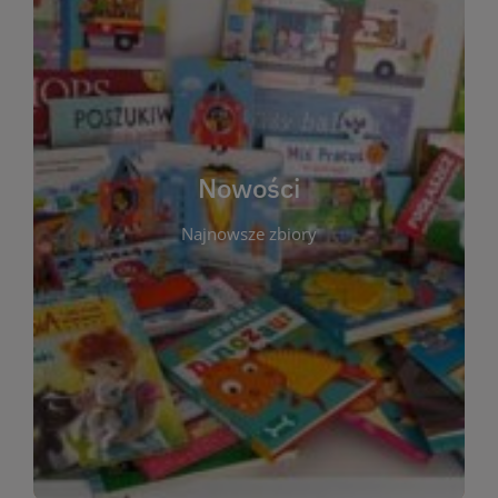
W tej sekcji prezentujemy najnowsze książki,
audiobooki oraz filmy, które właśnie trafiły do
zbiorów Miejskiej Biblioteki Publicznej w
Starachowicach. Regularnie aktualizujemy listę,
aby Czytelnicy mogli na bieżąco odkrywać świeże
Nowości
tytuły i najciekawsze premiery wydawnicze. Każda
pozycja opatrzona jest krótkim opisem i
Najnowsze zbiory
informacją o dostępności w katalogu. Zachęcamy
do częstych odwiedzin – nowości pojawiają się
niemal każdego tygodnia! Dzięki tej zakładce
zawsze będziesz wiedzieć, co warto przeczytać
jako pierwsze.
WIĘCEJ