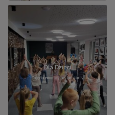
WIĘCEJ
świata literatury!
Zapraszamy do wspólnej zabawy i odkrywania
rozbudzać miłość do książek od najmłodszych lat.
kącik do wspólnego czytania. Pragniemy
Dla Dzieci
opowiadań i lektur szkolnych, a także przyjazny
Zajęcia edukacyjne, konkursy
dzieci. Biblioteka oferuje bogaty wybór bajek,
plastycznych i spotkaniach z autorami książek dla
informacje o zajęciach edukacyjnych, konkursach
czytelnikach i ich rodzicach. Znajdziesz tu
To miejsce stworzone z myślą o najmłodszych