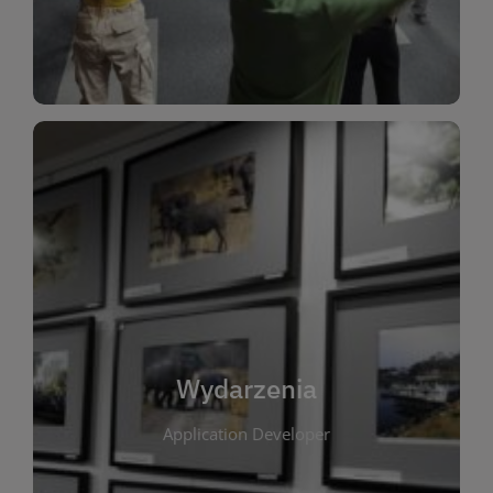
Dla Dzieci
Wydarzenia
W tej zakładce publikujemy informacje o
wszystkich wydarzeniach organizowanych przez
bibliotekę. Znajdziesz tu zapowiedzi spotkań
autorskich, warsztatów, prelekcji i zajęć
tematycznych dla różnych grup wiekowych. Każde
Wydarzenia
wydarzenie ma na celu promowanie kultury
Application Developer
czytelniczej oraz integrację społeczności lokalnej.
Dzięki kalendarzowi wydarzeń możesz łatwo
zaplanować udział w interesujących spotkaniach.