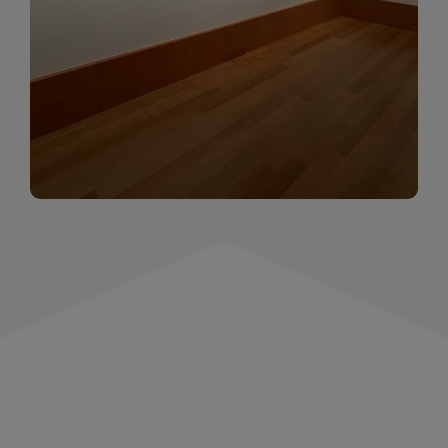
momentów. Zapraszamy do obejrzenia,
wspominania i inspirowania się!
WIĘCEJ