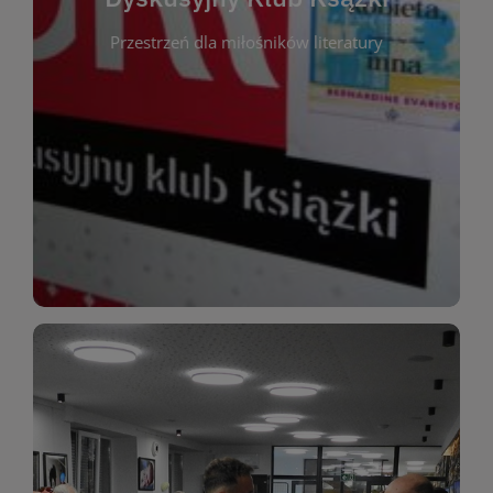
okazja do inspirującej dyskusji, wymiany
Przestrzeń dla miłośników literatury
różnych gatunków literackich. Każde spotkanie to
regularnie, by rozmawiać o wybranych tytułach z
opiniami i emocjami po lekturze. Spotykamy się
miłośników literatury, którzy lubią dzielić się
Dyskusyjny Klub Książki to przestrzeń dla
Dyskusyjny Klub Ksążki
WIĘCEJ
miłośników estetycznych doznań!