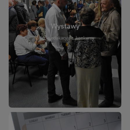
biblioteki. Serdecznie zapraszamy wszystkich
do kontaktu z kulturą i sztuką w przestrzeni
artystyczne. Każda wystawa to wyjątkowa okazja
Wystawy
malarstwo, fotografię, rękodzieło i inne formy
Zajęcia edukacyjne, konkursy
poprzednich lat. Prezentowane prace obejmują
ekspozycjach oraz archiwum wystaw z
W tej sekcji znajdziesz informacje o aktualnych
sztukę lokalnych twórców, jak i zbiory tematyczne.
Biblioteka organizuje prezentujące zarówno
Wystawy