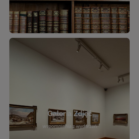
Katalog Zbiorów
Galeria Zdjęć
W galerii prezentujemy fotograficzne
wspomnienia z wydarzeń, spotkań i projektów
realizowanych przez bibliotekę. To miejsce, w
którym można zobaczyć, jak żyje nasza biblioteka
Galeria Zdjęć
i jej społeczność. Zdjęcia dokumentują zarówno
uroczyste chwile, jak i codzienne aktywności
wspomnienia z wydarzeń
czytelników. Regularnie dodajemy nowe galerie,
by każdy mógł powrócić do wyjątkowych