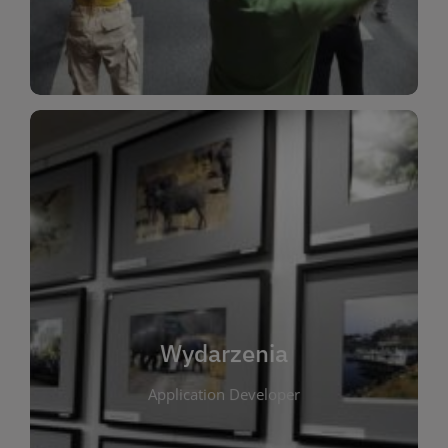
Dla Dzieci
Wydarzenia
W tej zakładce publikujemy informacje o
wszystkich wydarzeniach organizowanych przez
bibliotekę. Znajdziesz tu zapowiedzi spotkań
autorskich, warsztatów, prelekcji i zajęć
tematycznych dla różnych grup wiekowych. Każde
Wydarzenia
wydarzenie ma na celu promowanie kultury
Application Developer
czytelniczej oraz integrację społeczności lokalnej.
Dzięki kalendarzowi wydarzeń możesz łatwo
zaplanować udział w interesujących spotkaniach.