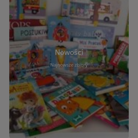
W tej sekcji prezentujemy najnowsze książki,
audiobooki oraz filmy, które właśnie trafiły do
zbiorów Miejskiej Biblioteki Publicznej w
Starachowicach. Regularnie aktualizujemy listę,
aby Czytelnicy mogli na bieżąco odkrywać świeże
Nowości
tytuły i najciekawsze premiery wydawnicze. Każda
pozycja opatrzona jest krótkim opisem i
Najnowsze zbiory
informacją o dostępności w katalogu. Zachęcamy
do częstych odwiedzin – nowości pojawiają się
niemal każdego tygodnia! Dzięki tej zakładce
zawsze będziesz wiedzieć, co warto przeczytać
jako pierwsze.
WIĘCEJ