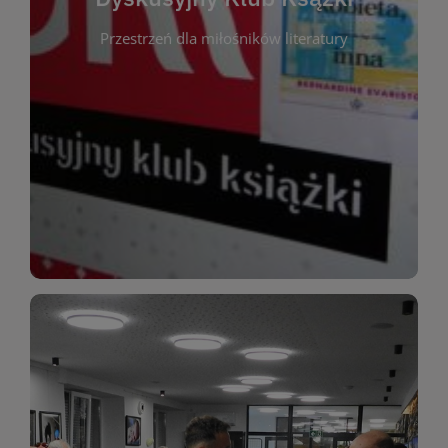
okazja do inspirującej dyskusji, wymiany
Przestrzeń dla miłośników literatury
różnych gatunków literackich. Każde spotkanie to
regularnie, by rozmawiać o wybranych tytułach z
opiniami i emocjami po lekturze. Spotykamy się
miłośników literatury, którzy lubią dzielić się
Dyskusyjny Klub Książki to przestrzeń dla
Dyskusyjny Klub Ksążki
WIĘCEJ
miłośników estetycznych doznań!