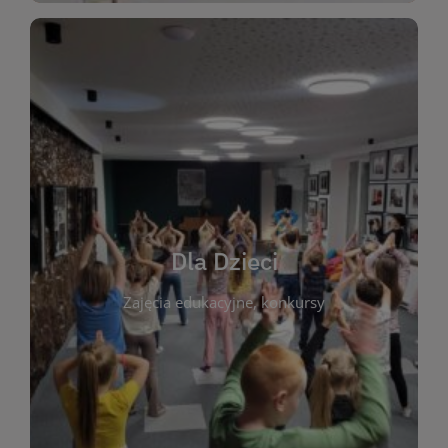
WIĘCEJ
świata literatury!
Zapraszamy do wspólnej zabawy i odkrywania
rozbudzać miłość do książek od najmłodszych lat.
kącik do wspólnego czytania. Pragniemy
Dla Dzieci
opowiadań i lektur szkolnych, a także przyjazny
Zajęcia edukacyjne, konkursy
dzieci. Biblioteka oferuje bogaty wybór bajek,
plastycznych i spotkaniach z autorami książek dla
informacje o zajęciach edukacyjnych, konkursach
czytelnikach i ich rodzicach. Znajdziesz tu
To miejsce stworzone z myślą o najmłodszych