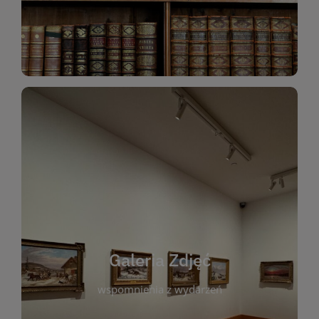
Katalog Zbiorów
Galeria Zdjęć
W galerii prezentujemy fotograficzne
wspomnienia z wydarzeń, spotkań i projektów
realizowanych przez bibliotekę. To miejsce, w
którym można zobaczyć, jak żyje nasza biblioteka
Galeria Zdjęć
i jej społeczność. Zdjęcia dokumentują zarówno
uroczyste chwile, jak i codzienne aktywności
wspomnienia z wydarzeń
czytelników. Regularnie dodajemy nowe galerie,
by każdy mógł powrócić do wyjątkowych