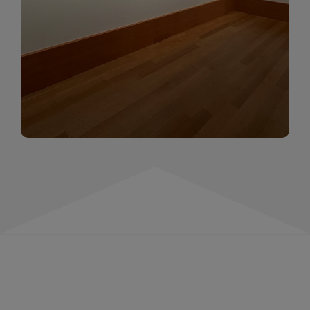
momentów. Zapraszamy do obejrzenia,
wspominania i inspirowania się!
WIĘCEJ