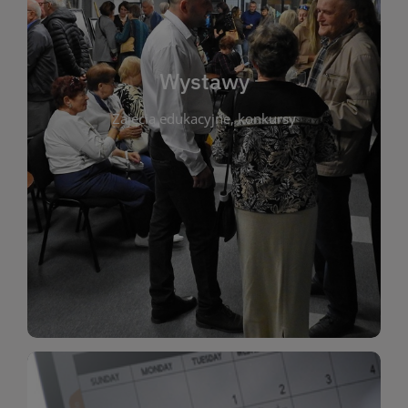
biblioteki. Serdecznie zapraszamy wszystkich
do kontaktu z kulturą i sztuką w przestrzeni
artystyczne. Każda wystawa to wyjątkowa okazja
Wystawy
malarstwo, fotografię, rękodzieło i inne formy
Zajęcia edukacyjne, konkursy
poprzednich lat. Prezentowane prace obejmują
ekspozycjach oraz archiwum wystaw z
W tej sekcji znajdziesz informacje o aktualnych
sztukę lokalnych twórców, jak i zbiory tematyczne.
Biblioteka organizuje prezentujące zarówno
Wystawy