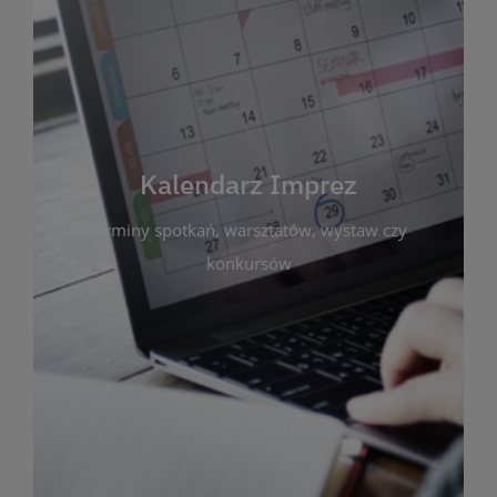
Kalendarz Imprez
Zakładka ta gromadzi wszystkie planowane
wydarzenia kulturalne i edukacyjne organizowane
przez bibliotekę. Możesz tu sprawdzić terminy
spotkań, warsztatów, wystaw czy konkursów.
Kalendarz Imprez
Dzięki przejrzystemu kalendarzowi łatwo
terminy spotkań, warsztatów, wystaw czy
zaplanujesz udział w interesujących Cię
wydarzeniach. Aktualizujemy harmonogram na
konkursów
bieżąco, by zawsze był zgodny z planem pracy
biblioteki. Zapraszamy do śledzenia i uczestnictwa
w życiu kulturalnym miasta!
WIĘCEJ