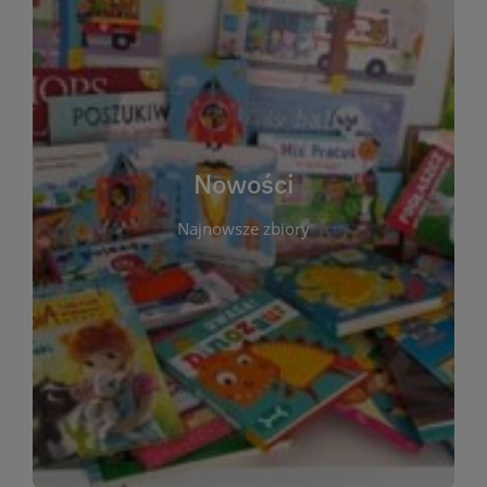
W tej sekcji prezentujemy najnowsze książki,
audiobooki oraz filmy, które właśnie trafiły do
zbiorów Miejskiej Biblioteki Publicznej w
Starachowicach. Regularnie aktualizujemy listę,
aby Czytelnicy mogli na bieżąco odkrywać świeże
Nowości
tytuły i najciekawsze premiery wydawnicze. Każda
pozycja opatrzona jest krótkim opisem i
Najnowsze zbiory
informacją o dostępności w katalogu. Zachęcamy
do częstych odwiedzin – nowości pojawiają się
niemal każdego tygodnia! Dzięki tej zakładce
zawsze będziesz wiedzieć, co warto przeczytać
jako pierwsze.
WIĘCEJ