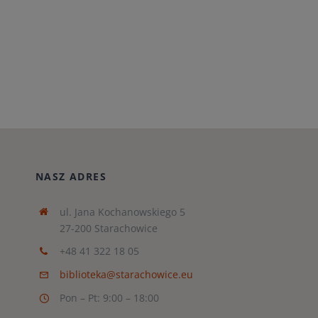
NASZ ADRES
ul. Jana Kochanowskiego 5
27-200 Starachowice
+48 41 322 18 05
biblioteka@starachowice.eu
Pon – Pt: 9:00 – 18:00