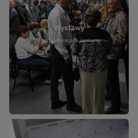
biblioteki. Serdecznie zapraszamy wszystkich
do kontaktu z kulturą i sztuką w przestrzeni
artystyczne. Każda wystawa to wyjątkowa okazja
Wystawy
malarstwo, fotografię, rękodzieło i inne formy
Zajęcia edukacyjne, konkursy
poprzednich lat. Prezentowane prace obejmują
ekspozycjach oraz archiwum wystaw z
W tej sekcji znajdziesz informacje o aktualnych
sztukę lokalnych twórców, jak i zbiory tematyczne.
Biblioteka organizuje prezentujące zarówno
Wystawy