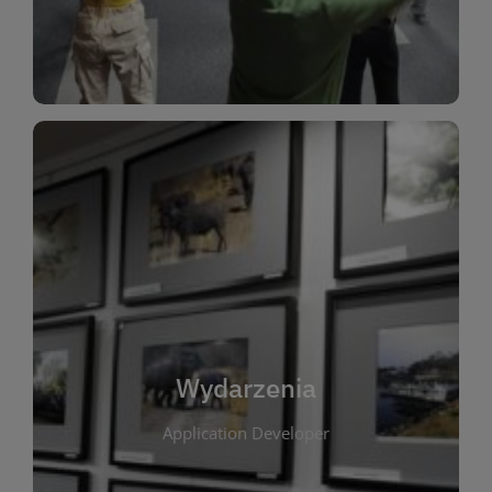
Dla Dzieci
Wydarzenia
W tej zakładce publikujemy informacje o
wszystkich wydarzeniach organizowanych przez
bibliotekę. Znajdziesz tu zapowiedzi spotkań
autorskich, warsztatów, prelekcji i zajęć
tematycznych dla różnych grup wiekowych. Każde
Wydarzenia
wydarzenie ma na celu promowanie kultury
Application Developer
czytelniczej oraz integrację społeczności lokalnej.
Dzięki kalendarzowi wydarzeń możesz łatwo
zaplanować udział w interesujących spotkaniach.