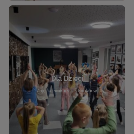
WIĘCEJ
świata literatury!
Zapraszamy do wspólnej zabawy i odkrywania
rozbudzać miłość do książek od najmłodszych lat.
kącik do wspólnego czytania. Pragniemy
Dla Dzieci
opowiadań i lektur szkolnych, a także przyjazny
Zajęcia edukacyjne, konkursy
dzieci. Biblioteka oferuje bogaty wybór bajek,
plastycznych i spotkaniach z autorami książek dla
informacje o zajęciach edukacyjnych, konkursach
czytelnikach i ich rodzicach. Znajdziesz tu
To miejsce stworzone z myślą o najmłodszych