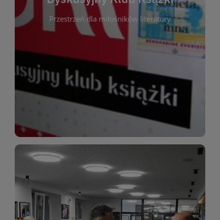
okazja do inspirującej dyskusji, wymiany
Przestrzeń dla miłośników literatury
różnych gatunków literackich. Każde spotkanie to
regularnie, by rozmawiać o wybranych tytułach z
opiniami i emocjami po lekturze. Spotykamy się
miłośników literatury, którzy lubią dzielić się
Dyskusyjny Klub Książki to przestrzeń dla
Dyskusyjny Klub Ksążki
WIĘCEJ
miłośników estetycznych doznań!