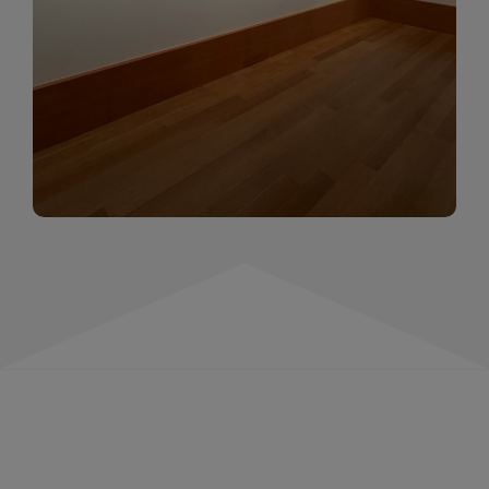
momentów. Zapraszamy do obejrzenia,
wspominania i inspirowania się!
WIĘCEJ