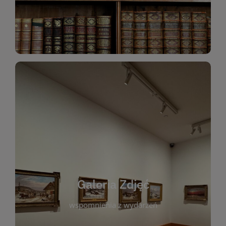
Katalog Zbiorów
Galeria Zdjęć
W galerii prezentujemy fotograficzne
wspomnienia z wydarzeń, spotkań i projektów
realizowanych przez bibliotekę. To miejsce, w
którym można zobaczyć, jak żyje nasza biblioteka
Galeria Zdjęć
i jej społeczność. Zdjęcia dokumentują zarówno
uroczyste chwile, jak i codzienne aktywności
wspomnienia z wydarzeń
czytelników. Regularnie dodajemy nowe galerie,
by każdy mógł powrócić do wyjątkowych