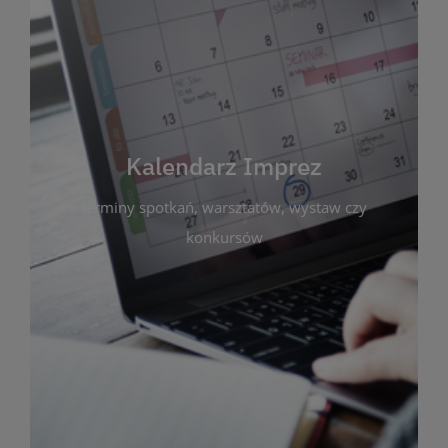
Kalendarz Imprez
Zakładka ta gromadzi wszystkie planowane
wydarzenia kulturalne i edukacyjne organizowane
przez bibliotekę. Możesz tu sprawdzić terminy
spotkań, warsztatów, wystaw czy konkursów.
Kalendarz Imprez
Dzięki przejrzystemu kalendarzowi łatwo
terminy spotkań, warsztatów, wystaw czy
zaplanujesz udział w interesujących Cię
wydarzeniach. Aktualizujemy harmonogram na
konkursów
bieżąco, by zawsze był zgodny z planem pracy
biblioteki. Zapraszamy do śledzenia i uczestnictwa
w życiu kulturalnym miasta!
WIĘCEJ