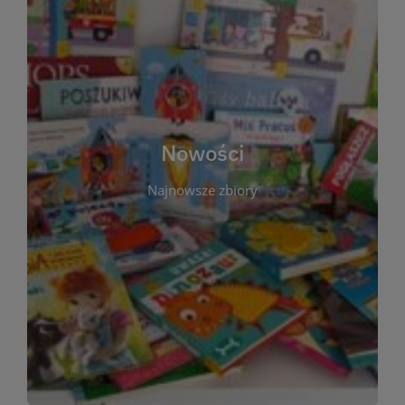
W tej sekcji prezentujemy najnowsze książki,
audiobooki oraz filmy, które właśnie trafiły do
zbiorów Miejskiej Biblioteki Publicznej w
Starachowicach. Regularnie aktualizujemy listę,
aby Czytelnicy mogli na bieżąco odkrywać świeże
Nowości
tytuły i najciekawsze premiery wydawnicze. Każda
pozycja opatrzona jest krótkim opisem i
Najnowsze zbiory
informacją o dostępności w katalogu. Zachęcamy
do częstych odwiedzin – nowości pojawiają się
niemal każdego tygodnia! Dzięki tej zakładce
zawsze będziesz wiedzieć, co warto przeczytać
jako pierwsze.
WIĘCEJ