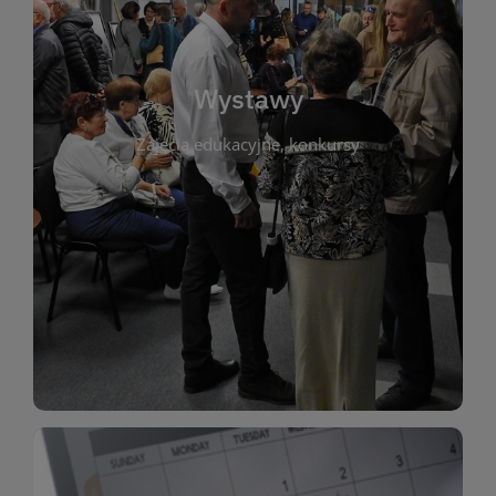
biblioteki. Serdecznie zapraszamy wszystkich
do kontaktu z kulturą i sztuką w przestrzeni
artystyczne. Każda wystawa to wyjątkowa okazja
Wystawy
malarstwo, fotografię, rękodzieło i inne formy
Zajęcia edukacyjne, konkursy
poprzednich lat. Prezentowane prace obejmują
ekspozycjach oraz archiwum wystaw z
W tej sekcji znajdziesz informacje o aktualnych
sztukę lokalnych twórców, jak i zbiory tematyczne.
Biblioteka organizuje prezentujące zarówno
Wystawy