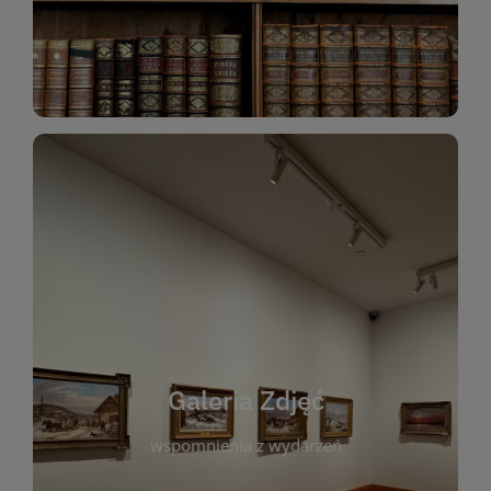
Katalog Zbiorów
Galeria Zdjęć
W galerii prezentujemy fotograficzne
wspomnienia z wydarzeń, spotkań i projektów
realizowanych przez bibliotekę. To miejsce, w
którym można zobaczyć, jak żyje nasza biblioteka
Galeria Zdjęć
i jej społeczność. Zdjęcia dokumentują zarówno
uroczyste chwile, jak i codzienne aktywności
wspomnienia z wydarzeń
czytelników. Regularnie dodajemy nowe galerie,
by każdy mógł powrócić do wyjątkowych