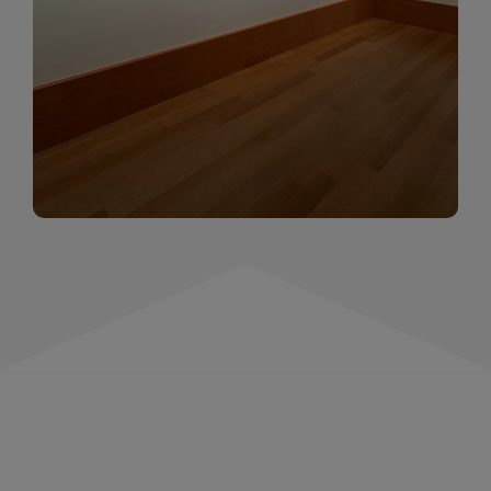
momentów. Zapraszamy do obejrzenia,
wspominania i inspirowania się!
WIĘCEJ