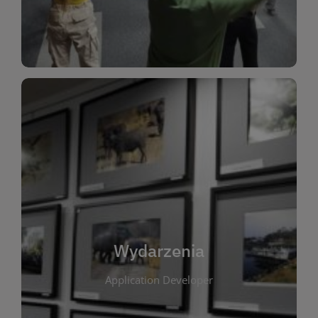
Dla Dzieci
Wydarzenia
W tej zakładce publikujemy informacje o
wszystkich wydarzeniach organizowanych przez
bibliotekę. Znajdziesz tu zapowiedzi spotkań
autorskich, warsztatów, prelekcji i zajęć
tematycznych dla różnych grup wiekowych. Każde
Wydarzenia
wydarzenie ma na celu promowanie kultury
Application Developer
czytelniczej oraz integrację społeczności lokalnej.
Dzięki kalendarzowi wydarzeń możesz łatwo
zaplanować udział w interesujących spotkaniach.