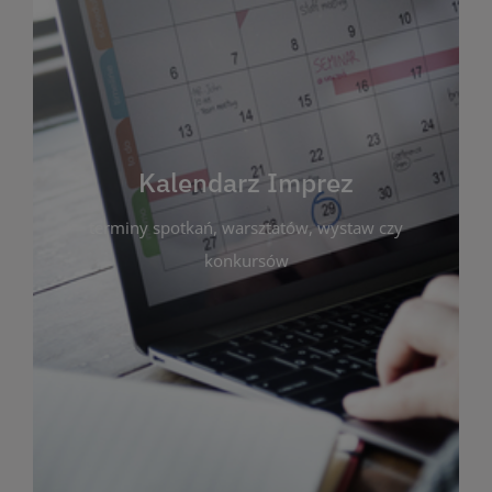
Kalendarz Imprez
Zakładka ta gromadzi wszystkie planowane
wydarzenia kulturalne i edukacyjne organizowane
przez bibliotekę. Możesz tu sprawdzić terminy
spotkań, warsztatów, wystaw czy konkursów.
Kalendarz Imprez
Dzięki przejrzystemu kalendarzowi łatwo
terminy spotkań, warsztatów, wystaw czy
zaplanujesz udział w interesujących Cię
wydarzeniach. Aktualizujemy harmonogram na
konkursów
bieżąco, by zawsze był zgodny z planem pracy
biblioteki. Zapraszamy do śledzenia i uczestnictwa
w życiu kulturalnym miasta!
WIĘCEJ