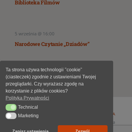
Biblioteka Filmów
5 września @ 16:00
Narodowe Czytanie „Dziadów”
Ta strona używa technologii "cookie"
1
2
(ciasteczek) zgodnie z ustawieniami Twojej
przeglądarki. Czy wyrażasz zgodę na
korzystanie z plików cookies?
Polityka Prywatności
Technical
Technical
© 1947 - 2026 •
Miejska Biblioteka Publiczna im. A
Marketing
Marketing
Dygasińskiego w Starachowicach
• wszelkie prawa
zastrzeżone • projekt i realizacja
SOKÓŁ-IT
Zapisz ustawienia
Zezwól