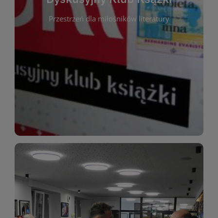
okazja do inspirującej dyskusji, wymiany
Przestrzeń dla miłośników literatury
różnych gatunków literackich. Każde spotkanie to
regularnie, by rozmawiać o wybranych tytułach z
opiniami i emocjami po lekturze. Spotykamy się
miłośników literatury, którzy lubią dzielić się
Dyskusyjny Klub Książki to przestrzeń dla
Dyskusyjny Klub Ksążki
WIĘCEJ
miłośników estetycznych doznań!