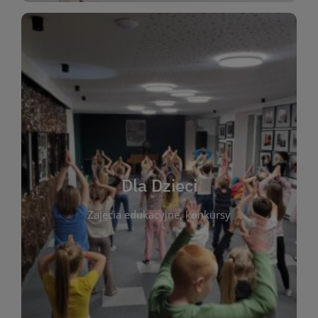
WIĘCEJ
świata literatury!
Zapraszamy do wspólnej zabawy i odkrywania
rozbudzać miłość do książek od najmłodszych lat.
kącik do wspólnego czytania. Pragniemy
Dla Dzieci
opowiadań i lektur szkolnych, a także przyjazny
Zajęcia edukacyjne, konkursy
dzieci. Biblioteka oferuje bogaty wybór bajek,
plastycznych i spotkaniach z autorami książek dla
informacje o zajęciach edukacyjnych, konkursach
czytelnikach i ich rodzicach. Znajdziesz tu
To miejsce stworzone z myślą o najmłodszych