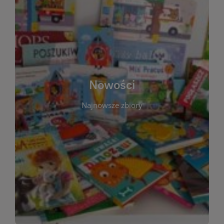
W tej sekcji prezentujemy najnowsze książki,
audiobooki oraz filmy, które właśnie trafiły do
zbiorów Miejskiej Biblioteki Publicznej w
Starachowicach. Regularnie aktualizujemy listę,
aby Czytelnicy mogli na bieżąco odkrywać świeże
Nowości
tytuły i najciekawsze premiery wydawnicze. Każda
pozycja opatrzona jest krótkim opisem i
Najnowsze zbiory
informacją o dostępności w katalogu. Zachęcamy
do częstych odwiedzin – nowości pojawiają się
niemal każdego tygodnia! Dzięki tej zakładce
zawsze będziesz wiedzieć, co warto przeczytać
jako pierwsze.
WIĘCEJ