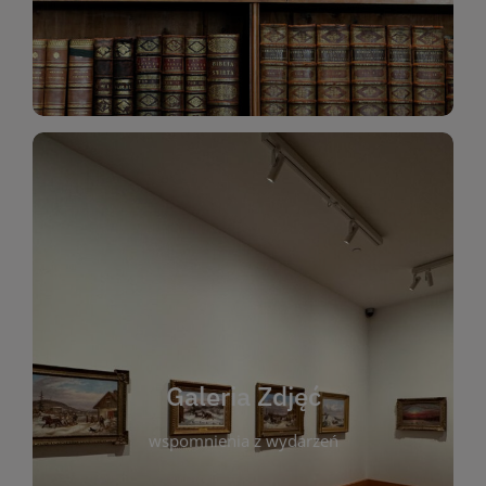
Katalog Zbiorów
Galeria Zdjęć
W galerii prezentujemy fotograficzne
wspomnienia z wydarzeń, spotkań i projektów
realizowanych przez bibliotekę. To miejsce, w
którym można zobaczyć, jak żyje nasza biblioteka
Galeria Zdjęć
i jej społeczność. Zdjęcia dokumentują zarówno
uroczyste chwile, jak i codzienne aktywności
wspomnienia z wydarzeń
czytelników. Regularnie dodajemy nowe galerie,
by każdy mógł powrócić do wyjątkowych