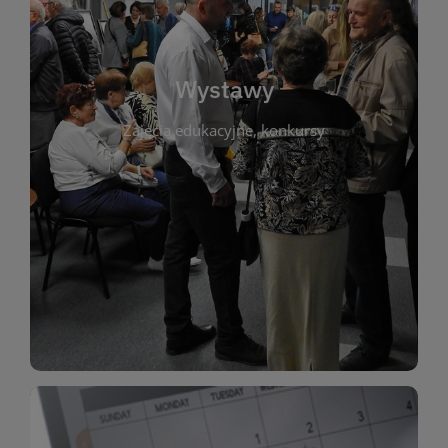
biblioteki. Serdecznie zapraszamy wszystkich
do kontaktu z kulturą i sztuką w przestrzeni
artystyczne. Każda wystawa to wyjątkowa okazja
Wystawy
malarstwo, fotografię, rękodzieło i inne formy
Zajęcia edukacyjne, konkursy
poprzednich lat. Prezentowane prace obejmują
ekspozycjach oraz archiwum wystaw z
W tej sekcji znajdziesz informacje o aktualnych
sztukę lokalnych twórców, jak i zbiory tematyczne.
Biblioteka organizuje prezentujące zarówno
Wystawy