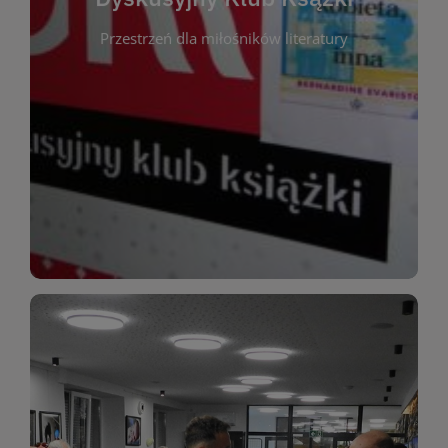
okazja do inspirującej dyskusji, wymiany
Przestrzeń dla miłośników literatury
różnych gatunków literackich. Każde spotkanie to
regularnie, by rozmawiać o wybranych tytułach z
opiniami i emocjami po lekturze. Spotykamy się
miłośników literatury, którzy lubią dzielić się
Dyskusyjny Klub Książki to przestrzeń dla
Dyskusyjny Klub Ksążki
WIĘCEJ
miłośników estetycznych doznań!