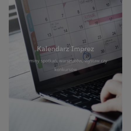
Kalendarz Imprez
Zakładka ta gromadzi wszystkie planowane
wydarzenia kulturalne i edukacyjne organizowane
przez bibliotekę. Możesz tu sprawdzić terminy
spotkań, warsztatów, wystaw czy konkursów.
Kalendarz Imprez
Dzięki przejrzystemu kalendarzowi łatwo
terminy spotkań, warsztatów, wystaw czy
zaplanujesz udział w interesujących Cię
wydarzeniach. Aktualizujemy harmonogram na
konkursów
bieżąco, by zawsze był zgodny z planem pracy
biblioteki. Zapraszamy do śledzenia i uczestnictwa
w życiu kulturalnym miasta!
WIĘCEJ