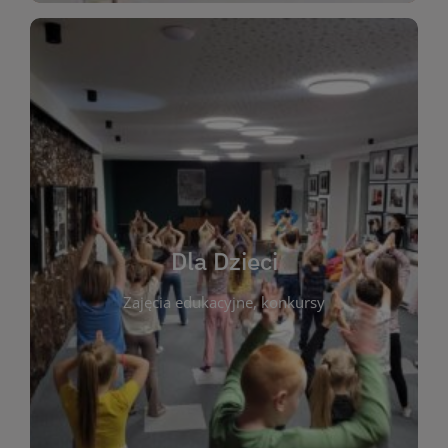
WIĘCEJ
świata literatury!
Zapraszamy do wspólnej zabawy i odkrywania
rozbudzać miłość do książek od najmłodszych lat.
kącik do wspólnego czytania. Pragniemy
Dla Dzieci
opowiadań i lektur szkolnych, a także przyjazny
Zajęcia edukacyjne, konkursy
dzieci. Biblioteka oferuje bogaty wybór bajek,
plastycznych i spotkaniach z autorami książek dla
informacje o zajęciach edukacyjnych, konkursach
czytelnikach i ich rodzicach. Znajdziesz tu
To miejsce stworzone z myślą o najmłodszych