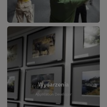
Dla Dzieci
Wydarzenia
W tej zakładce publikujemy informacje o
wszystkich wydarzeniach organizowanych przez
bibliotekę. Znajdziesz tu zapowiedzi spotkań
autorskich, warsztatów, prelekcji i zajęć
tematycznych dla różnych grup wiekowych. Każde
Wydarzenia
wydarzenie ma na celu promowanie kultury
Application Developer
czytelniczej oraz integrację społeczności lokalnej.
Dzięki kalendarzowi wydarzeń możesz łatwo
zaplanować udział w interesujących spotkaniach.