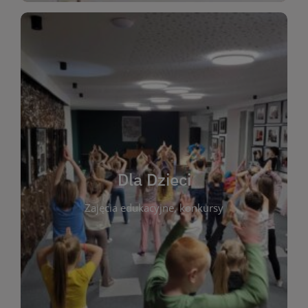
WIĘCEJ
świata literatury!
Zapraszamy do wspólnej zabawy i odkrywania
rozbudzać miłość do książek od najmłodszych lat.
kącik do wspólnego czytania. Pragniemy
Dla Dzieci
opowiadań i lektur szkolnych, a także przyjazny
Zajęcia edukacyjne, konkursy
dzieci. Biblioteka oferuje bogaty wybór bajek,
plastycznych i spotkaniach z autorami książek dla
informacje o zajęciach edukacyjnych, konkursach
czytelnikach i ich rodzicach. Znajdziesz tu
To miejsce stworzone z myślą o najmłodszych