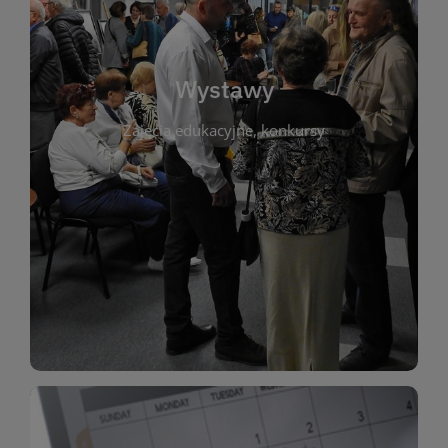
biblioteki. Serdecznie zapraszamy wszystkich
do kontaktu z kulturą i sztuką w przestrzeni
artystyczne. Każda wystawa to wyjątkowa okazja
Wystawy
malarstwo, fotografię, rękodzieło i inne formy
Zajęcia edukacyjne, konkursy
poprzednich lat. Prezentowane prace obejmują
ekspozycjach oraz archiwum wystaw z
W tej sekcji znajdziesz informacje o aktualnych
sztukę lokalnych twórców, jak i zbiory tematyczne.
Biblioteka organizuje prezentujące zarówno
Wystawy