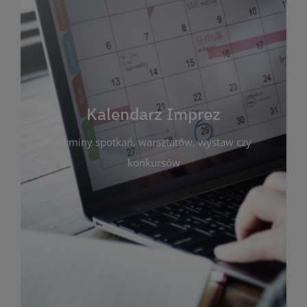
Kalendarz Imprez
Zakładka ta gromadzi wszystkie planowane
wydarzenia kulturalne i edukacyjne organizowane
przez bibliotekę. Możesz tu sprawdzić terminy
spotkań, warsztatów, wystaw czy konkursów.
Kalendarz Imprez
Dzięki przejrzystemu kalendarzowi łatwo
terminy spotkań, warsztatów, wystaw czy
zaplanujesz udział w interesujących Cię
wydarzeniach. Aktualizujemy harmonogram na
konkursów
bieżąco, by zawsze był zgodny z planem pracy
biblioteki. Zapraszamy do śledzenia i uczestnictwa
w życiu kulturalnym miasta!
WIĘCEJ