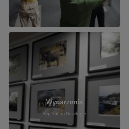
Dla Dzieci
Wydarzenia
W tej zakładce publikujemy informacje o
wszystkich wydarzeniach organizowanych przez
bibliotekę. Znajdziesz tu zapowiedzi spotkań
autorskich, warsztatów, prelekcji i zajęć
tematycznych dla różnych grup wiekowych. Każde
Wydarzenia
wydarzenie ma na celu promowanie kultury
Application Developer
czytelniczej oraz integrację społeczności lokalnej.
Dzięki kalendarzowi wydarzeń możesz łatwo
zaplanować udział w interesujących spotkaniach.