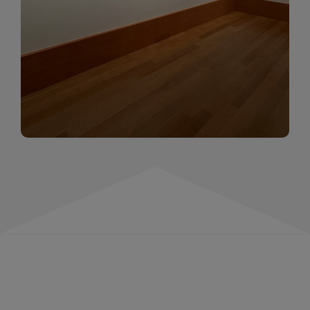
momentów. Zapraszamy do obejrzenia,
wspominania i inspirowania się!
WIĘCEJ