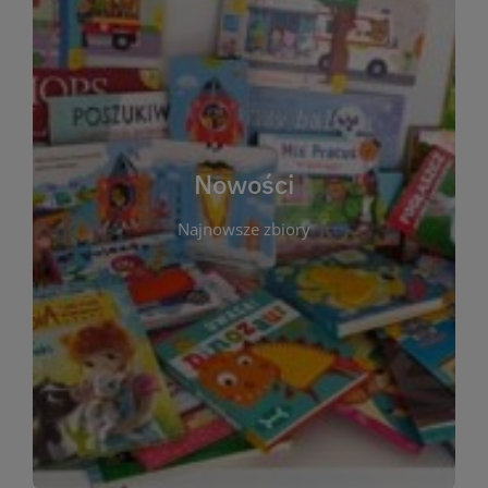
W tej sekcji prezentujemy najnowsze książki,
audiobooki oraz filmy, które właśnie trafiły do
zbiorów Miejskiej Biblioteki Publicznej w
Starachowicach. Regularnie aktualizujemy listę,
aby Czytelnicy mogli na bieżąco odkrywać świeże
Nowości
tytuły i najciekawsze premiery wydawnicze. Każda
pozycja opatrzona jest krótkim opisem i
Najnowsze zbiory
informacją o dostępności w katalogu. Zachęcamy
do częstych odwiedzin – nowości pojawiają się
niemal każdego tygodnia! Dzięki tej zakładce
zawsze będziesz wiedzieć, co warto przeczytać
jako pierwsze.
WIĘCEJ