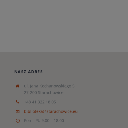
NASZ ADRES
ul. Jana Kochanowskiego 5
27-200 Starachowice
+48 41 322 18 05
biblioteka@starachowice.eu
Pon – Pt: 9:00 – 18:00