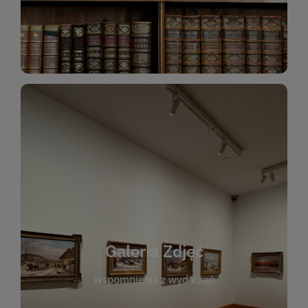
Katalog Zbiorów
Galeria Zdjęć
W galerii prezentujemy fotograficzne
wspomnienia z wydarzeń, spotkań i projektów
realizowanych przez bibliotekę. To miejsce, w
którym można zobaczyć, jak żyje nasza biblioteka
Galeria Zdjęć
i jej społeczność. Zdjęcia dokumentują zarówno
uroczyste chwile, jak i codzienne aktywności
wspomnienia z wydarzeń
czytelników. Regularnie dodajemy nowe galerie,
by każdy mógł powrócić do wyjątkowych