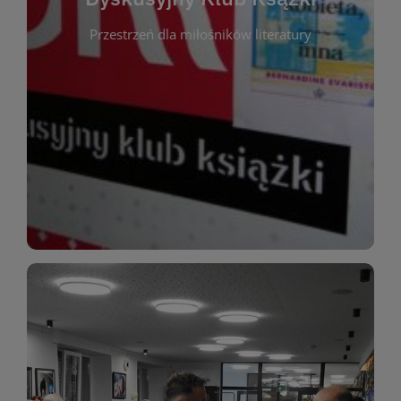
okazja do inspirującej dyskusji, wymiany
Przestrzeń dla miłośników literatury
różnych gatunków literackich. Każde spotkanie to
regularnie, by rozmawiać o wybranych tytułach z
opiniami i emocjami po lekturze. Spotykamy się
miłośników literatury, którzy lubią dzielić się
Dyskusyjny Klub Książki to przestrzeń dla
Dyskusyjny Klub Ksążki
WIĘCEJ
miłośników estetycznych doznań!