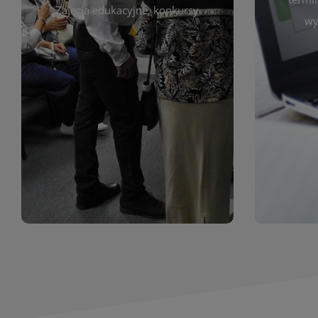
prace obejmują malarstwo,
Zajęcia edukacyjne, konkursy
Cię wy
wy
z poprzednich lat. Prezentowane
harmono
ekspozycjach oraz archiwum wystaw
był zgod
znajdziesz informacje o aktualnych
Zap
jak i zbiory tematyczne. W tej sekcji
uczest
zarówno sztukę lokalnych twórców,
Biblioteka organizuje prezentujące
Wystawy