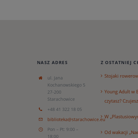
NASZ ADRES
Z OSTATNIEJ C
Stojaki rowero
ul. Jana
Kochanowskiego 5
Young Adult w B
27-200
Starachowice
czytasz? Czujesz
+48 41 322 18 05
W „Plastusiowy
biblioteka@starachowice.eu
Pon – Pt: 9:00 –
Od wakacji „Nad
18:00