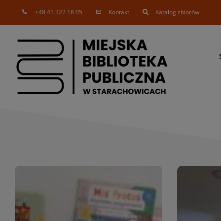
Skip
+48 41 322 18 05
Kontakt
Katalog zbiorów
to
content
Nowości