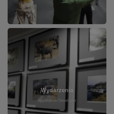
Dla Dzieci
Wydarzenia
W tej zakładce publikujemy informacje o
wszystkich wydarzeniach organizowanych przez
bibliotekę. Znajdziesz tu zapowiedzi spotkań
autorskich, warsztatów, prelekcji i zajęć
tematycznych dla różnych grup wiekowych. Każde
Wydarzenia
wydarzenie ma na celu promowanie kultury
Application Developer
czytelniczej oraz integrację społeczności lokalnej.
Dzięki kalendarzowi wydarzeń możesz łatwo
zaplanować udział w interesujących spotkaniach.