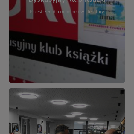
okazja do inspirującej dyskusji, wymiany
Przestrzeń dla miłośników literatury
różnych gatunków literackich. Każde spotkanie to
regularnie, by rozmawiać o wybranych tytułach z
opiniami i emocjami po lekturze. Spotykamy się
miłośników literatury, którzy lubią dzielić się
Dyskusyjny Klub Książki to przestrzeń dla
Dyskusyjny Klub Ksążki
WIĘCEJ
miłośników estetycznych doznań!