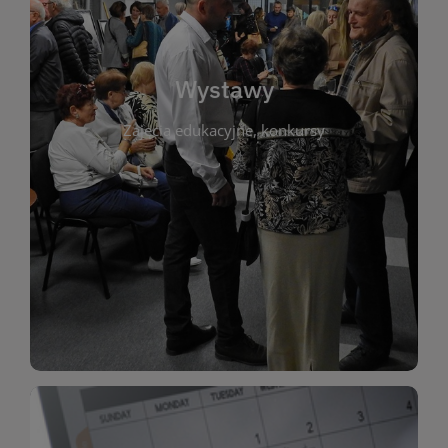
biblioteki. Serdecznie zapraszamy wszystkich
do kontaktu z kulturą i sztuką w przestrzeni
artystyczne. Każda wystawa to wyjątkowa okazja
Wystawy
malarstwo, fotografię, rękodzieło i inne formy
Zajęcia edukacyjne, konkursy
poprzednich lat. Prezentowane prace obejmują
ekspozycjach oraz archiwum wystaw z
W tej sekcji znajdziesz informacje o aktualnych
sztukę lokalnych twórców, jak i zbiory tematyczne.
Biblioteka organizuje prezentujące zarówno
Wystawy