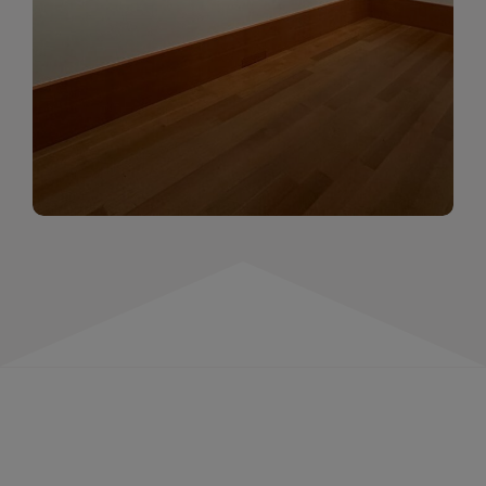
momentów. Zapraszamy do obejrzenia,
wspominania i inspirowania się!
WIĘCEJ