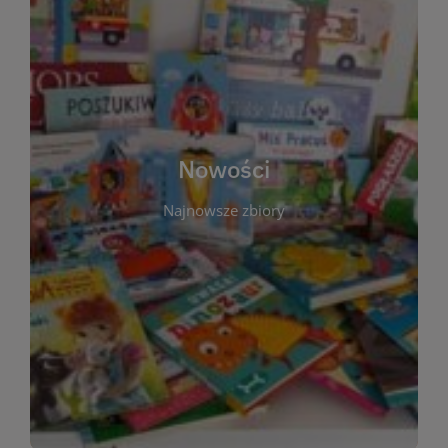
W tej sekcji prezentujemy najnowsze książki,
audiobooki oraz filmy, które właśnie trafiły do
zbiorów Miejskiej Biblioteki Publicznej w
Starachowicach. Regularnie aktualizujemy listę,
aby Czytelnicy mogli na bieżąco odkrywać świeże
Nowości
tytuły i najciekawsze premiery wydawnicze. Każda
pozycja opatrzona jest krótkim opisem i
Najnowsze zbiory
informacją o dostępności w katalogu. Zachęcamy
do częstych odwiedzin – nowości pojawiają się
niemal każdego tygodnia! Dzięki tej zakładce
zawsze będziesz wiedzieć, co warto przeczytać
jako pierwsze.
WIĘCEJ