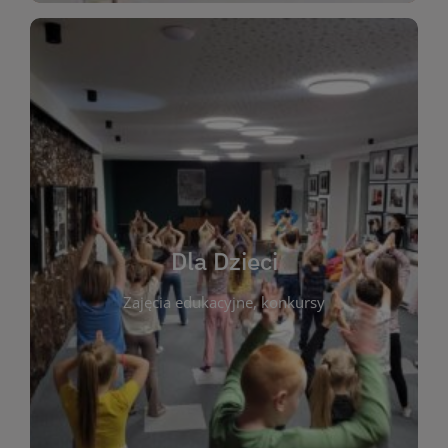
WIĘCEJ
świata literatury!
Zapraszamy do wspólnej zabawy i odkrywania
rozbudzać miłość do książek od najmłodszych lat.
kącik do wspólnego czytania. Pragniemy
Dla Dzieci
opowiadań i lektur szkolnych, a także przyjazny
Zajęcia edukacyjne, konkursy
dzieci. Biblioteka oferuje bogaty wybór bajek,
plastycznych i spotkaniach z autorami książek dla
informacje o zajęciach edukacyjnych, konkursach
czytelnikach i ich rodzicach. Znajdziesz tu
To miejsce stworzone z myślą o najmłodszych