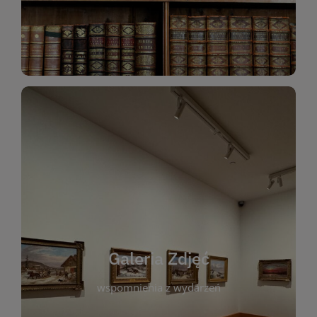
Katalog Zbiorów
Galeria Zdjęć
W galerii prezentujemy fotograficzne
wspomnienia z wydarzeń, spotkań i projektów
realizowanych przez bibliotekę. To miejsce, w
którym można zobaczyć, jak żyje nasza biblioteka
Galeria Zdjęć
i jej społeczność. Zdjęcia dokumentują zarówno
uroczyste chwile, jak i codzienne aktywności
wspomnienia z wydarzeń
czytelników. Regularnie dodajemy nowe galerie,
by każdy mógł powrócić do wyjątkowych