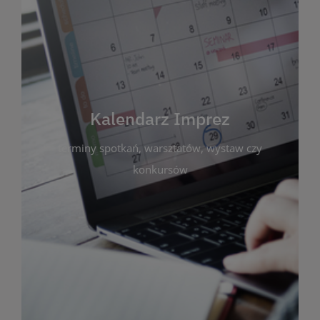
Kalendarz Imprez
Zakładka ta gromadzi wszystkie planowane
wydarzenia kulturalne i edukacyjne organizowane
przez bibliotekę. Możesz tu sprawdzić terminy
spotkań, warsztatów, wystaw czy konkursów.
Kalendarz Imprez
Dzięki przejrzystemu kalendarzowi łatwo
terminy spotkań, warsztatów, wystaw czy
zaplanujesz udział w interesujących Cię
wydarzeniach. Aktualizujemy harmonogram na
konkursów
bieżąco, by zawsze był zgodny z planem pracy
biblioteki. Zapraszamy do śledzenia i uczestnictwa
w życiu kulturalnym miasta!
WIĘCEJ