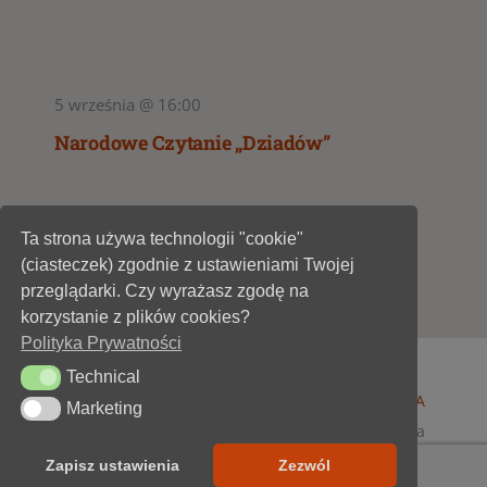
5 września @ 16:00
Narodowe Czytanie „Dziadów”
Ta strona używa technologii "cookie"
1
2
(ciasteczek) zgodnie z ustawieniami Twojej
przeglądarki. Czy wyrażasz zgodę na
korzystanie z plików cookies?
Polityka Prywatności
Technical
Technical
© 1947 - 2026 •
Miejska Biblioteka Publiczna im. A
Marketing
Marketing
Dygasińskiego w Starachowicach
• wszelkie prawa
zastrzeżone • projekt i realizacja
SOKÓŁ-IT
Zapisz ustawienia
Zezwól