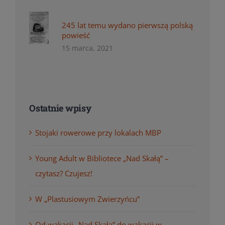
245 lat temu wydano pierwszą polską
powieść
15 marca, 2021
Ostatnie wpisy
Stojaki rowerowe przy lokalach MBP
Young Adult w Bibliotece „Nad Skałą” –
czytasz? Czujesz!
W „Plastusiowym Zwierzyńcu”
Od wakacji „Nad Skałą” do wakacji w