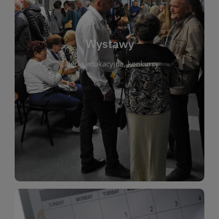
biblioteki. Serdecznie zapraszamy wszystkich
do kontaktu z kulturą i sztuką w przestrzeni
artystyczne. Każda wystawa to wyjątkowa okazja
Wystawy
malarstwo, fotografię, rękodzieło i inne formy
Zajęcia edukacyjne, konkursy
poprzednich lat. Prezentowane prace obejmują
ekspozycjach oraz archiwum wystaw z
W tej sekcji znajdziesz informacje o aktualnych
sztukę lokalnych twórców, jak i zbiory tematyczne.
Biblioteka organizuje prezentujące zarówno
Wystawy