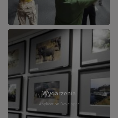
Dla Dzieci
Wydarzenia
W tej zakładce publikujemy informacje o
wszystkich wydarzeniach organizowanych przez
bibliotekę. Znajdziesz tu zapowiedzi spotkań
autorskich, warsztatów, prelekcji i zajęć
tematycznych dla różnych grup wiekowych. Każde
Wydarzenia
wydarzenie ma na celu promowanie kultury
Application Developer
czytelniczej oraz integrację społeczności lokalnej.
Dzięki kalendarzowi wydarzeń możesz łatwo
zaplanować udział w interesujących spotkaniach.