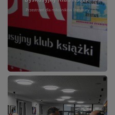
okazja do inspirującej dyskusji, wymiany
Przestrzeń dla miłośników literatury
różnych gatunków literackich. Każde spotkanie to
regularnie, by rozmawiać o wybranych tytułach z
opiniami i emocjami po lekturze. Spotykamy się
miłośników literatury, którzy lubią dzielić się
Dyskusyjny Klub Książki to przestrzeń dla
Dyskusyjny Klub Ksążki
WIĘCEJ
miłośników estetycznych doznań!