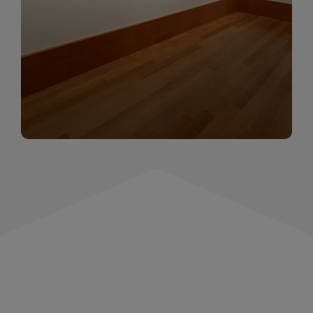
momentów. Zapraszamy do obejrzenia,
wspominania i inspirowania się!
WIĘCEJ