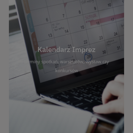
Kalendarz Imprez
Zakładka ta gromadzi wszystkie planowane
wydarzenia kulturalne i edukacyjne organizowane
przez bibliotekę. Możesz tu sprawdzić terminy
spotkań, warsztatów, wystaw czy konkursów.
Kalendarz Imprez
Dzięki przejrzystemu kalendarzowi łatwo
terminy spotkań, warsztatów, wystaw czy
zaplanujesz udział w interesujących Cię
wydarzeniach. Aktualizujemy harmonogram na
konkursów
bieżąco, by zawsze był zgodny z planem pracy
biblioteki. Zapraszamy do śledzenia i uczestnictwa
w życiu kulturalnym miasta!
WIĘCEJ