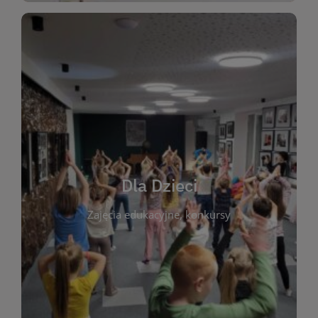
WIĘCEJ
świata literatury!
Zapraszamy do wspólnej zabawy i odkrywania
rozbudzać miłość do książek od najmłodszych lat.
kącik do wspólnego czytania. Pragniemy
Dla Dzieci
opowiadań i lektur szkolnych, a także przyjazny
Zajęcia edukacyjne, konkursy
dzieci. Biblioteka oferuje bogaty wybór bajek,
plastycznych i spotkaniach z autorami książek dla
informacje o zajęciach edukacyjnych, konkursach
czytelnikach i ich rodzicach. Znajdziesz tu
To miejsce stworzone z myślą o najmłodszych