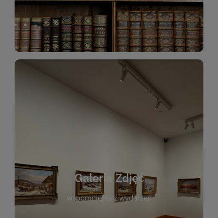
Katalog Zbiorów
Galeria Zdjęć
W galerii prezentujemy fotograficzne
wspomnienia z wydarzeń, spotkań i projektów
realizowanych przez bibliotekę. To miejsce, w
którym można zobaczyć, jak żyje nasza biblioteka
Galeria Zdjęć
i jej społeczność. Zdjęcia dokumentują zarówno
uroczyste chwile, jak i codzienne aktywności
wspomnienia z wydarzeń
czytelników. Regularnie dodajemy nowe galerie,
by każdy mógł powrócić do wyjątkowych