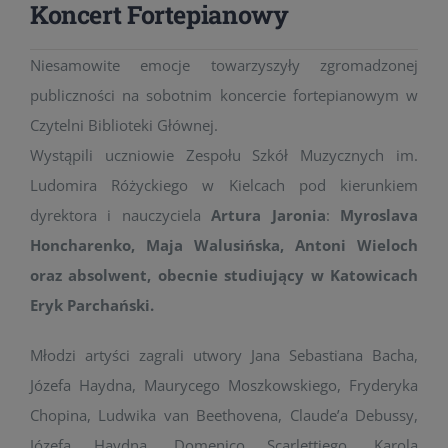
Koncert Fortepianowy
Niesamowite emocje towarzyszyły zgromadzonej
publiczności na sobotnim koncercie fortepianowym w
Czytelni Biblioteki Głównej.
Wystąpili uczniowie Zespołu Szkół Muzycznych im.
Ludomira Różyckiego w Kielcach pod kierunkiem
dyrektora i nauczyciela
Artura Jaronia
:
Myroslava
Honcharenko, Maja Walusińska, Antoni Wieloch
oraz absolwent, obecnie studiujący w Katowicach
Eryk Parchański.
Młodzi artyści zagrali utwory Jana Sebastiana Bacha,
Józefa Haydna, Maurycego Moszkowskiego, Fryderyka
Chopina, Ludwika van Beethovena, Claude’a Debussy,
Józefa Haydna, Domenico Scarlettiego, Karola