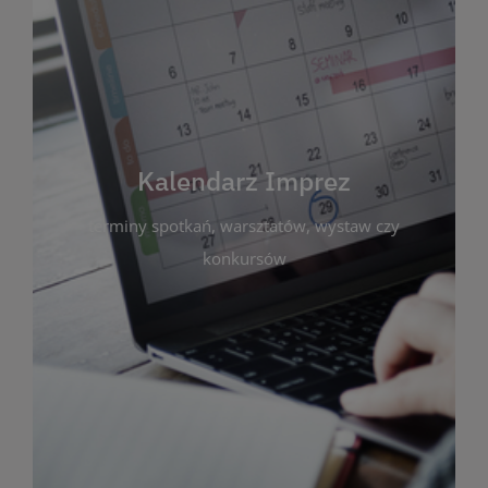
Kalendarz Imprez
Zakładka ta gromadzi wszystkie planowane
wydarzenia kulturalne i edukacyjne organizowane
przez bibliotekę. Możesz tu sprawdzić terminy
spotkań, warsztatów, wystaw czy konkursów.
Kalendarz Imprez
Dzięki przejrzystemu kalendarzowi łatwo
terminy spotkań, warsztatów, wystaw czy
zaplanujesz udział w interesujących Cię
wydarzeniach. Aktualizujemy harmonogram na
konkursów
bieżąco, by zawsze był zgodny z planem pracy
biblioteki. Zapraszamy do śledzenia i uczestnictwa
w życiu kulturalnym miasta!
WIĘCEJ