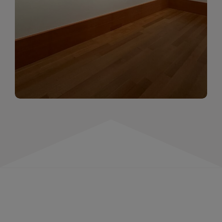
momentów. Zapraszamy do obejrzenia,
wspominania i inspirowania się!
WIĘCEJ