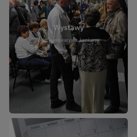
biblioteki. Serdecznie zapraszamy wszystkich
do kontaktu z kulturą i sztuką w przestrzeni
artystyczne. Każda wystawa to wyjątkowa okazja
Wystawy
malarstwo, fotografię, rękodzieło i inne formy
Zajęcia edukacyjne, konkursy
poprzednich lat. Prezentowane prace obejmują
ekspozycjach oraz archiwum wystaw z
W tej sekcji znajdziesz informacje o aktualnych
sztukę lokalnych twórców, jak i zbiory tematyczne.
Biblioteka organizuje prezentujące zarówno
Wystawy