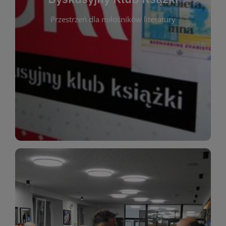
okazja do inspirującej dyskusji, wymiany
Przestrzeń dla miłośników literatury
różnych gatunków literackich. Każde spotkanie to
regularnie, by rozmawiać o wybranych tytułach z
opiniami i emocjami po lekturze. Spotykamy się
miłośników literatury, którzy lubią dzielić się
Dyskusyjny Klub Książki to przestrzeń dla
Dyskusyjny Klub Ksążki
WIĘCEJ
miłośników estetycznych doznań!