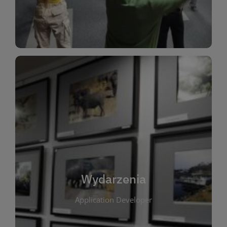
Dla Dzieci
Wydarzenia
W tej zakładce publikujemy informacje o
wszystkich wydarzeniach organizowanych przez
bibliotekę. Znajdziesz tu zapowiedzi spotkań
autorskich, warsztatów, prelekcji i zajęć
tematycznych dla różnych grup wiekowych. Każde
Wydarzenia
wydarzenie ma na celu promowanie kultury
Application Developer
czytelniczej oraz integrację społeczności lokalnej.
Dzięki kalendarzowi wydarzeń możesz łatwo
zaplanować udział w interesujących spotkaniach.