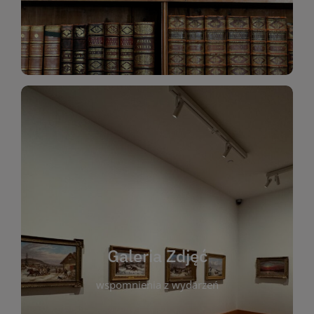
Katalog Zbiorów
Galeria Zdjęć
W galerii prezentujemy fotograficzne
wspomnienia z wydarzeń, spotkań i projektów
realizowanych przez bibliotekę. To miejsce, w
którym można zobaczyć, jak żyje nasza biblioteka
Galeria Zdjęć
i jej społeczność. Zdjęcia dokumentują zarówno
uroczyste chwile, jak i codzienne aktywności
wspomnienia z wydarzeń
czytelników. Regularnie dodajemy nowe galerie,
by każdy mógł powrócić do wyjątkowych