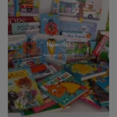
W tej sekcji prezentujemy najnowsze książki,
audiobooki oraz filmy, które właśnie trafiły do
zbiorów Miejskiej Biblioteki Publicznej w
Starachowicach. Regularnie aktualizujemy listę,
aby Czytelnicy mogli na bieżąco odkrywać świeże
Nowości
tytuły i najciekawsze premiery wydawnicze. Każda
pozycja opatrzona jest krótkim opisem i
Najnowsze zbiory
informacją o dostępności w katalogu. Zachęcamy
do częstych odwiedzin – nowości pojawiają się
niemal każdego tygodnia! Dzięki tej zakładce
zawsze będziesz wiedzieć, co warto przeczytać
jako pierwsze.
WIĘCEJ