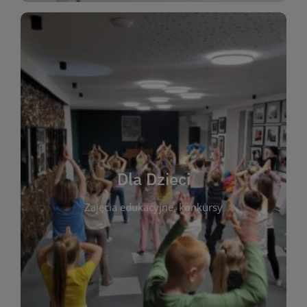
WIĘCEJ
świata literatury!
Zapraszamy do wspólnej zabawy i odkrywania
rozbudzać miłość do książek od najmłodszych lat.
kącik do wspólnego czytania. Pragniemy
Dla Dzieci
opowiadań i lektur szkolnych, a także przyjazny
Zajęcia edukacyjne, konkursy
dzieci. Biblioteka oferuje bogaty wybór bajek,
plastycznych i spotkaniach z autorami książek dla
informacje o zajęciach edukacyjnych, konkursach
czytelnikach i ich rodzicach. Znajdziesz tu
To miejsce stworzone z myślą o najmłodszych