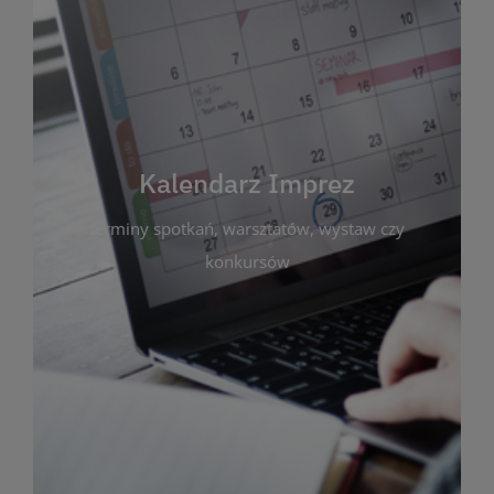
Kalendarz Imprez
Zakładka ta gromadzi wszystkie planowane
wydarzenia kulturalne i edukacyjne organizowane
przez bibliotekę. Możesz tu sprawdzić terminy
spotkań, warsztatów, wystaw czy konkursów.
Kalendarz Imprez
Dzięki przejrzystemu kalendarzowi łatwo
terminy spotkań, warsztatów, wystaw czy
zaplanujesz udział w interesujących Cię
wydarzeniach. Aktualizujemy harmonogram na
konkursów
bieżąco, by zawsze był zgodny z planem pracy
biblioteki. Zapraszamy do śledzenia i uczestnictwa
w życiu kulturalnym miasta!
WIĘCEJ