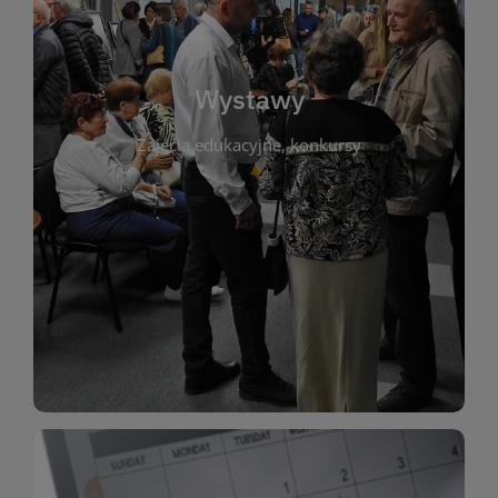
biblioteki. Serdecznie zapraszamy wszystkich
do kontaktu z kulturą i sztuką w przestrzeni
artystyczne. Każda wystawa to wyjątkowa okazja
Wystawy
malarstwo, fotografię, rękodzieło i inne formy
Zajęcia edukacyjne, konkursy
poprzednich lat. Prezentowane prace obejmują
ekspozycjach oraz archiwum wystaw z
W tej sekcji znajdziesz informacje o aktualnych
sztukę lokalnych twórców, jak i zbiory tematyczne.
Biblioteka organizuje prezentujące zarówno
Wystawy