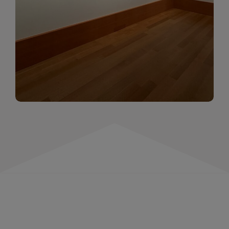
momentów. Zapraszamy do obejrzenia,
wspominania i inspirowania się!
WIĘCEJ