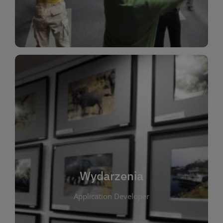
Dla Dzieci
Wydarzenia
W tej zakładce publikujemy informacje o
wszystkich wydarzeniach organizowanych przez
bibliotekę. Znajdziesz tu zapowiedzi spotkań
autorskich, warsztatów, prelekcji i zajęć
tematycznych dla różnych grup wiekowych. Każde
Wydarzenia
wydarzenie ma na celu promowanie kultury
Application Developer
czytelniczej oraz integrację społeczności lokalnej.
Dzięki kalendarzowi wydarzeń możesz łatwo
zaplanować udział w interesujących spotkaniach.