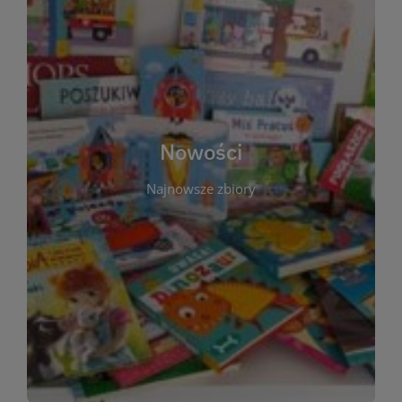
W tej sekcji prezentujemy najnowsze książki,
audiobooki oraz filmy, które właśnie trafiły do
zbiorów Miejskiej Biblioteki Publicznej w
Starachowicach. Regularnie aktualizujemy listę,
aby Czytelnicy mogli na bieżąco odkrywać świeże
Nowości
tytuły i najciekawsze premiery wydawnicze. Każda
pozycja opatrzona jest krótkim opisem i
Najnowsze zbiory
informacją o dostępności w katalogu. Zachęcamy
do częstych odwiedzin – nowości pojawiają się
niemal każdego tygodnia! Dzięki tej zakładce
zawsze będziesz wiedzieć, co warto przeczytać
jako pierwsze.
WIĘCEJ