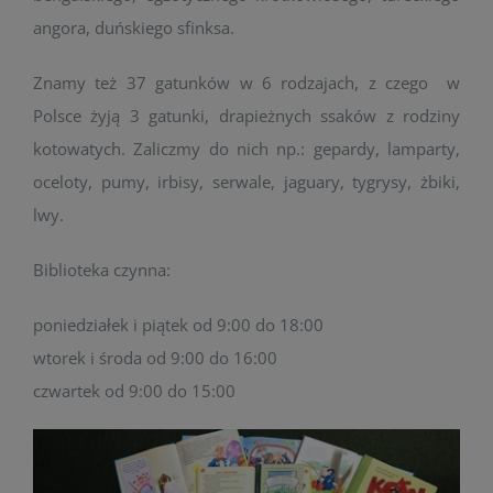
angora, duńskiego sfinksa.
Znamy też 37 gatunków w 6 rodzajach, z czego w
Polsce żyją 3 gatunki, drapieżnych ssaków z rodziny
kotowatych. Zaliczmy do nich np.: gepardy, lamparty,
oceloty, pumy, irbisy, serwale, jaguary, tygrysy, żbiki,
lwy.
Biblioteka czynna:
poniedziałek i piątek od 9:00 do 18:00
wtorek i środa od 9:00 do 16:00
czwartek od 9:00 do 15:00