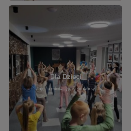
WIĘCEJ
świata literatury!
Zapraszamy do wspólnej zabawy i odkrywania
rozbudzać miłość do książek od najmłodszych lat.
kącik do wspólnego czytania. Pragniemy
Dla Dzieci
opowiadań i lektur szkolnych, a także przyjazny
Zajęcia edukacyjne, konkursy
dzieci. Biblioteka oferuje bogaty wybór bajek,
plastycznych i spotkaniach z autorami książek dla
informacje o zajęciach edukacyjnych, konkursach
czytelnikach i ich rodzicach. Znajdziesz tu
To miejsce stworzone z myślą o najmłodszych