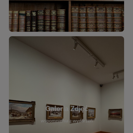
Katalog Zbiorów
Galeria Zdjęć
W galerii prezentujemy fotograficzne
wspomnienia z wydarzeń, spotkań i projektów
realizowanych przez bibliotekę. To miejsce, w
którym można zobaczyć, jak żyje nasza biblioteka
Galeria Zdjęć
i jej społeczność. Zdjęcia dokumentują zarówno
uroczyste chwile, jak i codzienne aktywności
wspomnienia z wydarzeń
czytelników. Regularnie dodajemy nowe galerie,
by każdy mógł powrócić do wyjątkowych