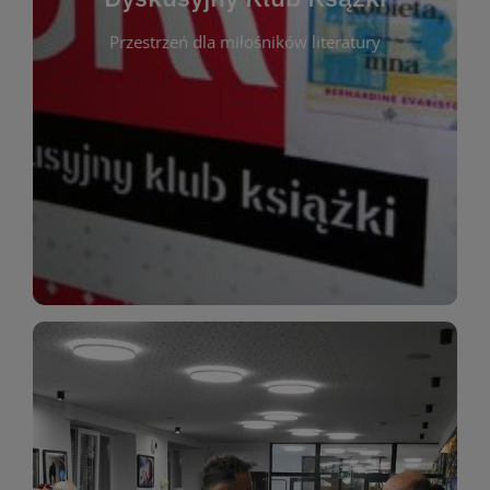
okazja do inspirującej dyskusji, wymiany
Przestrzeń dla miłośników literatury
różnych gatunków literackich. Każde spotkanie to
regularnie, by rozmawiać o wybranych tytułach z
opiniami i emocjami po lekturze. Spotykamy się
miłośników literatury, którzy lubią dzielić się
Dyskusyjny Klub Książki to przestrzeń dla
Dyskusyjny Klub Ksążki
WIĘCEJ
miłośników estetycznych doznań!