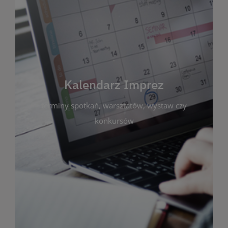
Kalendarz Imprez
Zakładka ta gromadzi wszystkie planowane
wydarzenia kulturalne i edukacyjne organizowane
przez bibliotekę. Możesz tu sprawdzić terminy
spotkań, warsztatów, wystaw czy konkursów.
Kalendarz Imprez
Dzięki przejrzystemu kalendarzowi łatwo
terminy spotkań, warsztatów, wystaw czy
zaplanujesz udział w interesujących Cię
wydarzeniach. Aktualizujemy harmonogram na
konkursów
bieżąco, by zawsze był zgodny z planem pracy
biblioteki. Zapraszamy do śledzenia i uczestnictwa
w życiu kulturalnym miasta!
WIĘCEJ