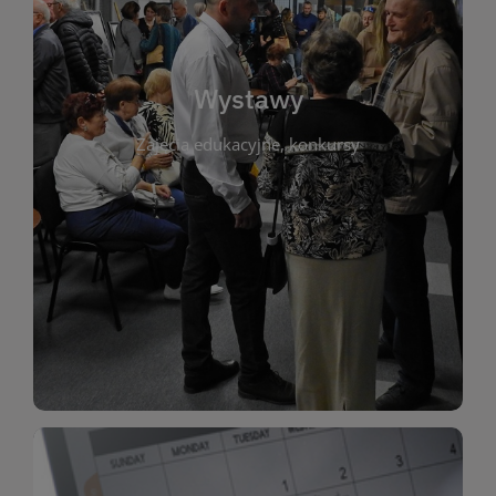
biblioteki. Serdecznie zapraszamy wszystkich
do kontaktu z kulturą i sztuką w przestrzeni
artystyczne. Każda wystawa to wyjątkowa okazja
Wystawy
malarstwo, fotografię, rękodzieło i inne formy
Zajęcia edukacyjne, konkursy
poprzednich lat. Prezentowane prace obejmują
ekspozycjach oraz archiwum wystaw z
W tej sekcji znajdziesz informacje o aktualnych
sztukę lokalnych twórców, jak i zbiory tematyczne.
Biblioteka organizuje prezentujące zarówno
Wystawy