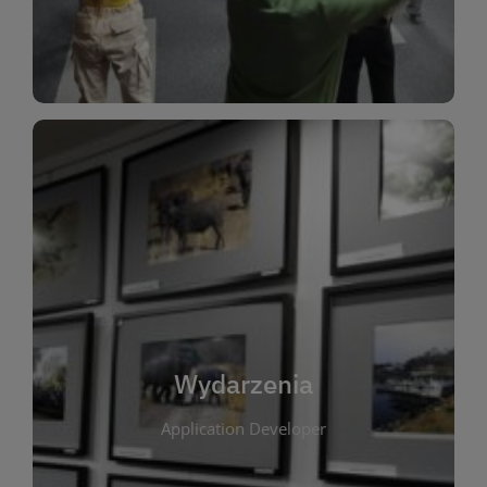
Dla Dzieci
Wydarzenia
W tej zakładce publikujemy informacje o
wszystkich wydarzeniach organizowanych przez
bibliotekę. Znajdziesz tu zapowiedzi spotkań
autorskich, warsztatów, prelekcji i zajęć
tematycznych dla różnych grup wiekowych. Każde
Wydarzenia
wydarzenie ma na celu promowanie kultury
Application Developer
czytelniczej oraz integrację społeczności lokalnej.
Dzięki kalendarzowi wydarzeń możesz łatwo
zaplanować udział w interesujących spotkaniach.