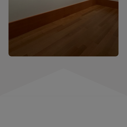
momentów. Zapraszamy do obejrzenia,
wspominania i inspirowania się!
WIĘCEJ