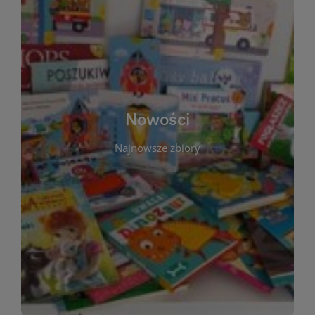
W tej sekcji prezentujemy najnowsze książki,
audiobooki oraz filmy, które właśnie trafiły do
zbiorów Miejskiej Biblioteki Publicznej w
Starachowicach. Regularnie aktualizujemy listę,
aby Czytelnicy mogli na bieżąco odkrywać świeże
Nowości
tytuły i najciekawsze premiery wydawnicze. Każda
pozycja opatrzona jest krótkim opisem i
Najnowsze zbiory
informacją o dostępności w katalogu. Zachęcamy
do częstych odwiedzin – nowości pojawiają się
niemal każdego tygodnia! Dzięki tej zakładce
zawsze będziesz wiedzieć, co warto przeczytać
jako pierwsze.
WIĘCEJ