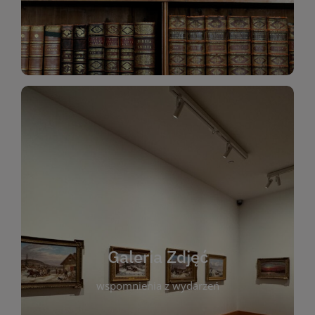
Katalog Zbiorów
Galeria Zdjęć
W galerii prezentujemy fotograficzne
wspomnienia z wydarzeń, spotkań i projektów
realizowanych przez bibliotekę. To miejsce, w
którym można zobaczyć, jak żyje nasza biblioteka
Galeria Zdjęć
i jej społeczność. Zdjęcia dokumentują zarówno
uroczyste chwile, jak i codzienne aktywności
wspomnienia z wydarzeń
czytelników. Regularnie dodajemy nowe galerie,
by każdy mógł powrócić do wyjątkowych