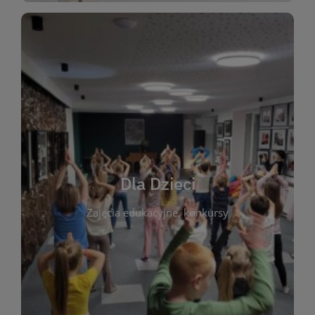
WIĘCEJ
świata literatury!
Zapraszamy do wspólnej zabawy i odkrywania
rozbudzać miłość do książek od najmłodszych lat.
kącik do wspólnego czytania. Pragniemy
Dla Dzieci
opowiadań i lektur szkolnych, a także przyjazny
Zajęcia edukacyjne, konkursy
dzieci. Biblioteka oferuje bogaty wybór bajek,
plastycznych i spotkaniach z autorami książek dla
informacje o zajęciach edukacyjnych, konkursach
czytelnikach i ich rodzicach. Znajdziesz tu
To miejsce stworzone z myślą o najmłodszych