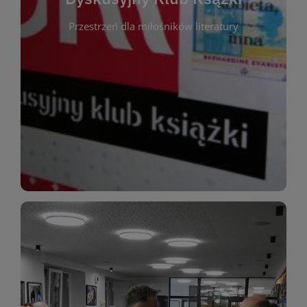
okazja do inspirującej dyskusji, wymiany
Przestrzeń dla miłośników literatury
różnych gatunków literackich. Każde spotkanie to
regularnie, by rozmawiać o wybranych tytułach z
opiniami i emocjami po lekturze. Spotykamy się
miłośników literatury, którzy lubią dzielić się
Dyskusyjny Klub Książki to przestrzeń dla
Dyskusyjny Klub Ksążki
WIĘCEJ
miłośników estetycznych doznań!