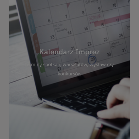
Kalendarz Imprez
Zakładka ta gromadzi wszystkie planowane
wydarzenia kulturalne i edukacyjne organizowane
przez bibliotekę. Możesz tu sprawdzić terminy
spotkań, warsztatów, wystaw czy konkursów.
Kalendarz Imprez
Dzięki przejrzystemu kalendarzowi łatwo
terminy spotkań, warsztatów, wystaw czy
zaplanujesz udział w interesujących Cię
wydarzeniach. Aktualizujemy harmonogram na
konkursów
bieżąco, by zawsze był zgodny z planem pracy
biblioteki. Zapraszamy do śledzenia i uczestnictwa
w życiu kulturalnym miasta!
WIĘCEJ