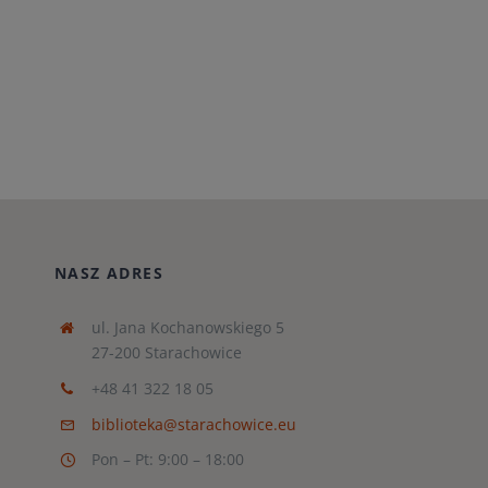
NASZ ADRES
ul. Jana Kochanowskiego 5
27-200 Starachowice
+48 41 322 18 05
biblioteka@starachowice.eu
Pon – Pt: 9:00 – 18:00