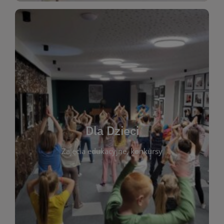
WIĘCEJ
świata literatury!
Zapraszamy do wspólnej zabawy i odkrywania
rozbudzać miłość do książek od najmłodszych lat.
kącik do wspólnego czytania. Pragniemy
Dla Dzieci
opowiadań i lektur szkolnych, a także przyjazny
Zajęcia edukacyjne, konkursy
dzieci. Biblioteka oferuje bogaty wybór bajek,
plastycznych i spotkaniach z autorami książek dla
informacje o zajęciach edukacyjnych, konkursach
czytelnikach i ich rodzicach. Znajdziesz tu
To miejsce stworzone z myślą o najmłodszych