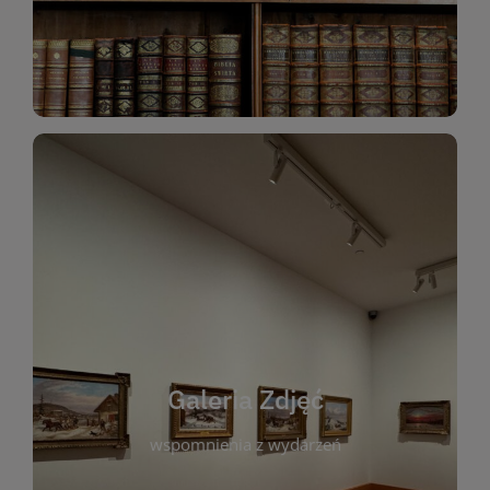
Katalog Zbiorów
Galeria Zdjęć
W galerii prezentujemy fotograficzne
wspomnienia z wydarzeń, spotkań i projektów
realizowanych przez bibliotekę. To miejsce, w
którym można zobaczyć, jak żyje nasza biblioteka
Galeria Zdjęć
i jej społeczność. Zdjęcia dokumentują zarówno
uroczyste chwile, jak i codzienne aktywności
wspomnienia z wydarzeń
czytelników. Regularnie dodajemy nowe galerie,
by każdy mógł powrócić do wyjątkowych