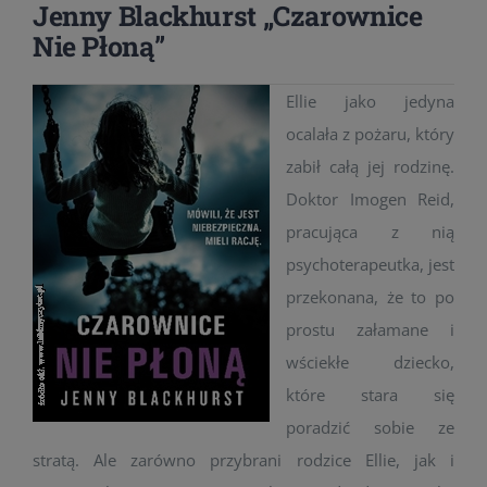
Jenny Blackhurst „Czarownice
Nie Płoną”
Ellie jako jedyna
ocalała z pożaru, który
zabił całą jej rodzinę.
Doktor Imogen Reid,
pracująca z nią
psychoterapeutka, jest
przekonana, że to po
prostu załamane i
wściekłe dziecko,
które stara się
poradzić sobie ze
stratą. Ale zarówno przybrani rodzice Ellie, jak i