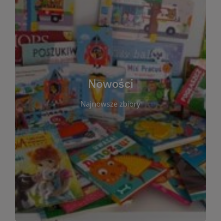
W tej sekcji prezentujemy najnowsze książki,
audiobooki oraz filmy, które właśnie trafiły do
zbiorów Miejskiej Biblioteki Publicznej w
Starachowicach. Regularnie aktualizujemy listę,
aby Czytelnicy mogli na bieżąco odkrywać świeże
Nowości
tytuły i najciekawsze premiery wydawnicze. Każda
pozycja opatrzona jest krótkim opisem i
Najnowsze zbiory
informacją o dostępności w katalogu. Zachęcamy
do częstych odwiedzin – nowości pojawiają się
niemal każdego tygodnia! Dzięki tej zakładce
zawsze będziesz wiedzieć, co warto przeczytać
jako pierwsze.
WIĘCEJ