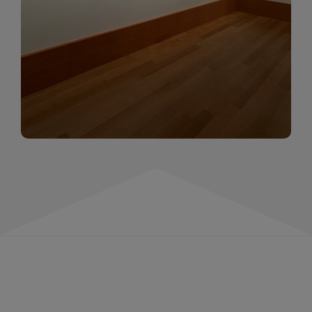
momentów. Zapraszamy do obejrzenia,
wspominania i inspirowania się!
WIĘCEJ