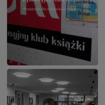
okazja do inspirującej dyskusji, wymiany
Przestrzeń dla miłośników literatury
różnych gatunków literackich. Każde spotkanie to
regularnie, by rozmawiać o wybranych tytułach z
opiniami i emocjami po lekturze. Spotykamy się
miłośników literatury, którzy lubią dzielić się
Dyskusyjny Klub Książki to przestrzeń dla
Dyskusyjny Klub Ksążki
WIĘCEJ
miłośników estetycznych doznań!