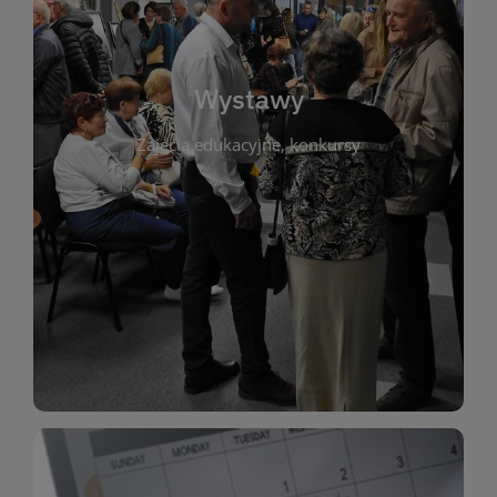
biblioteki. Serdecznie zapraszamy wszystkich
do kontaktu z kulturą i sztuką w przestrzeni
artystyczne. Każda wystawa to wyjątkowa okazja
Wystawy
malarstwo, fotografię, rękodzieło i inne formy
Zajęcia edukacyjne, konkursy
poprzednich lat. Prezentowane prace obejmują
ekspozycjach oraz archiwum wystaw z
W tej sekcji znajdziesz informacje o aktualnych
sztukę lokalnych twórców, jak i zbiory tematyczne.
Biblioteka organizuje prezentujące zarówno
Wystawy