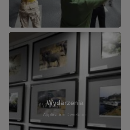
Dla Dzieci
Wydarzenia
W tej zakładce publikujemy informacje o
wszystkich wydarzeniach organizowanych przez
bibliotekę. Znajdziesz tu zapowiedzi spotkań
autorskich, warsztatów, prelekcji i zajęć
tematycznych dla różnych grup wiekowych. Każde
Wydarzenia
wydarzenie ma na celu promowanie kultury
Application Developer
czytelniczej oraz integrację społeczności lokalnej.
Dzięki kalendarzowi wydarzeń możesz łatwo
zaplanować udział w interesujących spotkaniach.