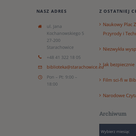
NASZ ADRES
Z OSTATNIEJ C
Naukowy Plac 
ul. Jana
Kochanowskiego 5
Przyrody i Tech
27-200
Starachowice
Niezwykła wyspa
+48 41 322 18 05
Jak bezpiecznie
biblioteka@starachowice.eu
Pon – Pt: 9:00 –
Film sci-fi w Bi
18:00
Narodowe Czyt
Archiwum
Archiwum