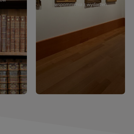
. Możesz
wspomnienia z wydarzeń
czytelników. Regularnie dodajemy
 według
nowe galerie, by każdy mógł
jdziesz
powrócić do wyjątkowych
. Dzięki
momentów. Zapraszamy do
asopism,
obejrzenia, wspominania i
erty
inspirowania się!
wia
orów
WIĘCEJ