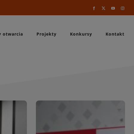
Facebook
X
YouTube
Instag
y otwarcia
Projekty
Konkursy
Kontakt
a
WIĘCEJ