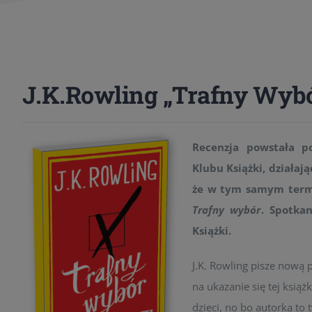
J.K.Rowling „Trafny Wyb
Recenzja powstała 
Klubu Książki, działa
że w tym samym termi
Trafny wybór
. Spotka
Książki.
J.K. Rowling pisze nową 
na ukazanie się tej książ
dzieci, no bo autorka to 