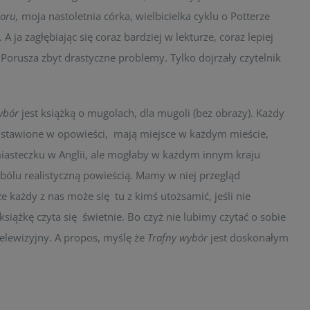
oru,
moja nastoletnia córka, wielbicielka cyklu o Potterze
A ja zagłębiając się coraz bardziej w lekturze, coraz lepiej
! Porusza zbyt drastyczne problemy. Tylko dojrzały czytelnik
ybór
jest książką o mugolach, dla mugoli (bez obrazy). Każdy
edstawione w opowieści, mają miejsce w każdym mieście,
miasteczku w Anglii, ale mogłaby w każdym innym kraju
 bólu realistyczną powieścią. Mamy w niej przegląd
 każdy z nas może się tu z kimś utożsamić, jeśli nie
książkę czyta się świetnie. Bo czyż nie lubimy czytać o sobie
telewizyjny. A propos, myślę że
Trafny wybór
jest doskonałym