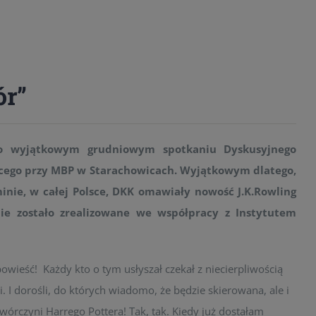
ór”
po wyjątkowym grudniowym spotkaniu Dyskusyjnego
jącego przy MBP w Starachowicach. Wyjątkowym dlatego,
nie, w całej Polsce, DKK omawiały nowość J.K.Rowling
nie zostało zrealizowane we współpracy z Instytutem
powieść! Każdy kto o tym usłyszał czekał z niecierpliwością
ki. I dorośli, do których wiadomo, że będzie skierowana, ale i
twórczyni Harrego Pottera! Tak, tak. Kiedy już dostałam