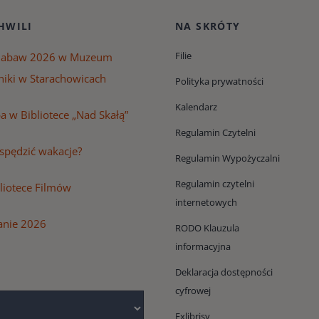
HWILI
NA SKRÓTY
Filie
Zabaw 2026 w Muzeum
niki w Starachowicach
Polityka prywatności
Kalendarz
 w Bibliotece „Nad Skałą”
Regulamin Czytelni
 spędzić wakacje?
Regulamin Wypożyczalni
Regulamin czytelni
bliotece Filmów
internetowych
anie 2026
RODO Klauzula
informacyjna
Deklaracja dostępności
cyfrowej
Exlibrisy