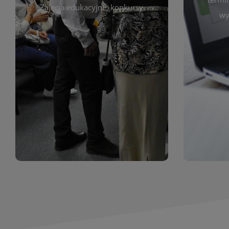
prace obejmują malarstwo,
Zajęcia edukacyjne, konkursy
Cię wy
wy
z poprzednich lat. Prezentowane
harmono
ekspozycjach oraz archiwum wystaw
był zgod
znajdziesz informacje o aktualnych
Zap
jak i zbiory tematyczne. W tej sekcji
uczest
zarówno sztukę lokalnych twórców,
Biblioteka organizuje prezentujące
Wystawy