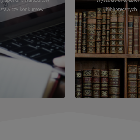
autora, tytułu lub tematu
darzeniach. Aktualizujemy
staw czy konkursów
bibliotecznych
interesujące Cię pozycje
gram na bieżąco, by zawsze
wyszukiwarce szybko zna
ny z planem pracy biblioteki.
filmów i innych materiałów
raszamy do śledzenia i
bibliotecznej – książek, cz
nictwa w życiu kulturalnym
przeglądanie pełnej of
miasta!
Katalog online umożli
Katalog Zbi
WIĘCEJ