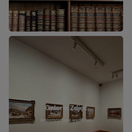
Katalog Zbiorów
Galeria Zdjęć
W galerii prezentujemy fotograficzne
wspomnienia z wydarzeń, spotkań i projektów
realizowanych przez bibliotekę. To miejsce, w
którym można zobaczyć, jak żyje nasza biblioteka
Galeria Zdjęć
i jej społeczność. Zdjęcia dokumentują zarówno
uroczyste chwile, jak i codzienne aktywności
wspomnienia z wydarzeń
czytelników. Regularnie dodajemy nowe galerie,
by każdy mógł powrócić do wyjątkowych