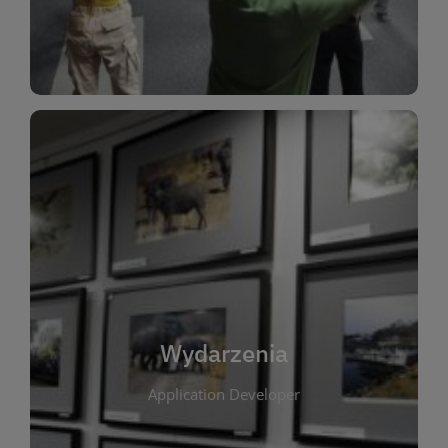
Dla Dzieci
Wydarzenia
W tej zakładce publikujemy informacje o
wszystkich wydarzeniach organizowanych przez
bibliotekę. Znajdziesz tu zapowiedzi spotkań
autorskich, warsztatów, prelekcji i zajęć
tematycznych dla różnych grup wiekowych. Każde
Wydarzenia
wydarzenie ma na celu promowanie kultury
Application Developer
czytelniczej oraz integrację społeczności lokalnej.
Dzięki kalendarzowi wydarzeń możesz łatwo
zaplanować udział w interesujących spotkaniach.