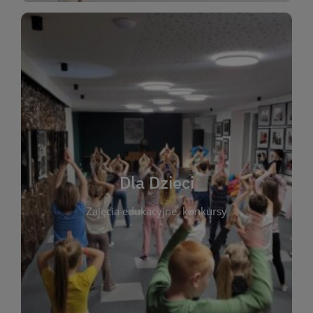
WIĘCEJ
świata literatury!
Zapraszamy do wspólnej zabawy i odkrywania
rozbudzać miłość do książek od najmłodszych lat.
kącik do wspólnego czytania. Pragniemy
Dla Dzieci
opowiadań i lektur szkolnych, a także przyjazny
Zajęcia edukacyjne, konkursy
dzieci. Biblioteka oferuje bogaty wybór bajek,
plastycznych i spotkaniach z autorami książek dla
informacje o zajęciach edukacyjnych, konkursach
czytelnikach i ich rodzicach. Znajdziesz tu
To miejsce stworzone z myślą o najmłodszych