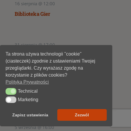
16 sierpnia @ 12:00
Biblioteka Gier
31 sierpnia @ 17:00
Biblioteka Filmów
Ta strona używa technologii "cookie"
(ciasteczek) zgodnie z ustawieniami Twojej
przeglądarki. Czy wyrażasz zgodę na
korzystanie z plików cookies?
Polityka Prywatności
28 września @ 17:00
Technical
Technical
Biblioteka Filmów
Marketing
Marketing
Zapisz ustawienia
Zezwól
5 września @ 16:00