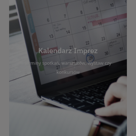
Kalendarz Imprez
Zakładka ta gromadzi wszystkie planowane
wydarzenia kulturalne i edukacyjne organizowane
przez bibliotekę. Możesz tu sprawdzić terminy
spotkań, warsztatów, wystaw czy konkursów.
Kalendarz Imprez
Dzięki przejrzystemu kalendarzowi łatwo
terminy spotkań, warsztatów, wystaw czy
zaplanujesz udział w interesujących Cię
wydarzeniach. Aktualizujemy harmonogram na
konkursów
bieżąco, by zawsze był zgodny z planem pracy
biblioteki. Zapraszamy do śledzenia i uczestnictwa
w życiu kulturalnym miasta!
WIĘCEJ