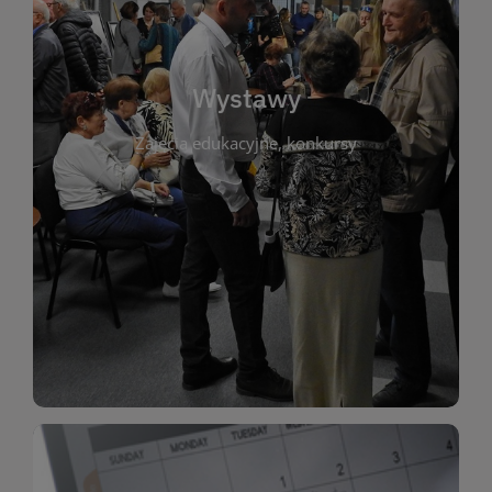
biblioteki. Serdecznie zapraszamy wszystkich
do kontaktu z kulturą i sztuką w przestrzeni
artystyczne. Każda wystawa to wyjątkowa okazja
Wystawy
malarstwo, fotografię, rękodzieło i inne formy
Zajęcia edukacyjne, konkursy
poprzednich lat. Prezentowane prace obejmują
ekspozycjach oraz archiwum wystaw z
W tej sekcji znajdziesz informacje o aktualnych
sztukę lokalnych twórców, jak i zbiory tematyczne.
Biblioteka organizuje prezentujące zarówno
Wystawy