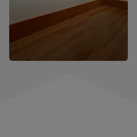
momentów. Zapraszamy do obejrzenia,
wspominania i inspirowania się!
WIĘCEJ