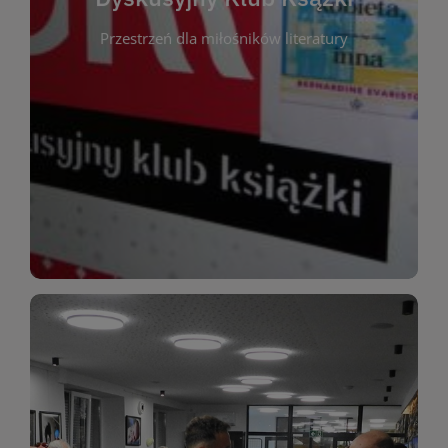
okazja do inspirującej dyskusji, wymiany
Przestrzeń dla miłośników literatury
różnych gatunków literackich. Każde spotkanie to
regularnie, by rozmawiać o wybranych tytułach z
opiniami i emocjami po lekturze. Spotykamy się
miłośników literatury, którzy lubią dzielić się
Dyskusyjny Klub Książki to przestrzeń dla
Dyskusyjny Klub Ksążki
WIĘCEJ
miłośników estetycznych doznań!