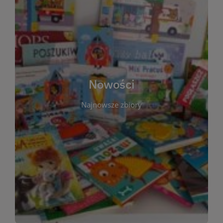
W tej sekcji prezentujemy najnowsze książki,
audiobooki oraz filmy, które właśnie trafiły do
zbiorów Miejskiej Biblioteki Publicznej w
Starachowicach. Regularnie aktualizujemy listę,
aby Czytelnicy mogli na bieżąco odkrywać świeże
Nowości
tytuły i najciekawsze premiery wydawnicze. Każda
pozycja opatrzona jest krótkim opisem i
Najnowsze zbiory
informacją o dostępności w katalogu. Zachęcamy
do częstych odwiedzin – nowości pojawiają się
niemal każdego tygodnia! Dzięki tej zakładce
zawsze będziesz wiedzieć, co warto przeczytać
jako pierwsze.
WIĘCEJ