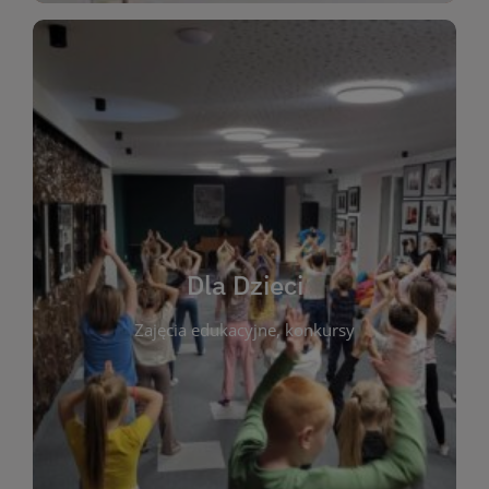
WIĘCEJ
świata literatury!
Zapraszamy do wspólnej zabawy i odkrywania
rozbudzać miłość do książek od najmłodszych lat.
kącik do wspólnego czytania. Pragniemy
Dla Dzieci
opowiadań i lektur szkolnych, a także przyjazny
Zajęcia edukacyjne, konkursy
dzieci. Biblioteka oferuje bogaty wybór bajek,
plastycznych i spotkaniach z autorami książek dla
informacje o zajęciach edukacyjnych, konkursach
czytelnikach i ich rodzicach. Znajdziesz tu
To miejsce stworzone z myślą o najmłodszych