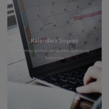
Kalendarz Imprez
Zakładka ta gromadzi wszystkie planowane
wydarzenia kulturalne i edukacyjne organizowane
przez bibliotekę. Możesz tu sprawdzić terminy
spotkań, warsztatów, wystaw czy konkursów.
Kalendarz Imprez
Dzięki przejrzystemu kalendarzowi łatwo
terminy spotkań, warsztatów, wystaw czy
zaplanujesz udział w interesujących Cię
wydarzeniach. Aktualizujemy harmonogram na
konkursów
bieżąco, by zawsze był zgodny z planem pracy
biblioteki. Zapraszamy do śledzenia i uczestnictwa
w życiu kulturalnym miasta!
WIĘCEJ