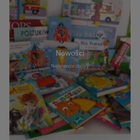
W tej sekcji prezentujemy najnowsze książki,
audiobooki oraz filmy, które właśnie trafiły do
zbiorów Miejskiej Biblioteki Publicznej w
Starachowicach. Regularnie aktualizujemy listę,
aby Czytelnicy mogli na bieżąco odkrywać świeże
Nowości
tytuły i najciekawsze premiery wydawnicze. Każda
pozycja opatrzona jest krótkim opisem i
Najnowsze zbiory
informacją o dostępności w katalogu. Zachęcamy
do częstych odwiedzin – nowości pojawiają się
niemal każdego tygodnia! Dzięki tej zakładce
zawsze będziesz wiedzieć, co warto przeczytać
jako pierwsze.
WIĘCEJ