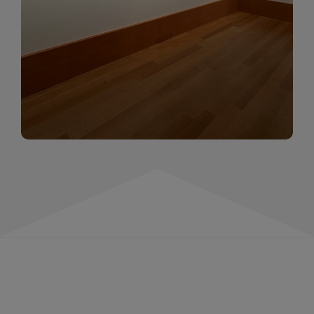
momentów. Zapraszamy do obejrzenia,
wspominania i inspirowania się!
WIĘCEJ