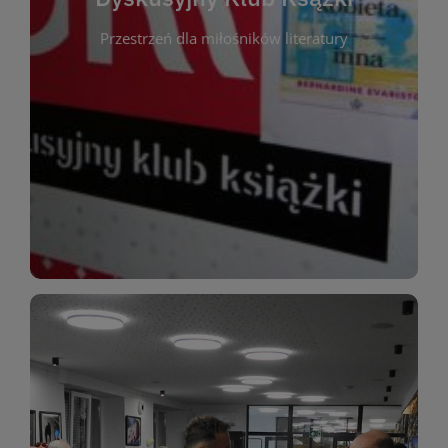
okazja do inspirującej dyskusji, wymiany
Przestrzeń dla miłośników literatury
różnych gatunków literackich. Każde spotkanie to
regularnie, by rozmawiać o wybranych tytułach z
opiniami i emocjami po lekturze. Spotykamy się
miłośników literatury, którzy lubią dzielić się
Dyskusyjny Klub Książki to przestrzeń dla
Dyskusyjny Klub Ksążki
WIĘCEJ
miłośników estetycznych doznań!