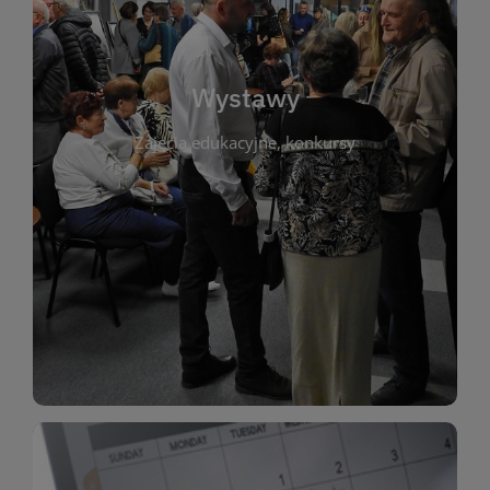
biblioteki. Serdecznie zapraszamy wszystkich
do kontaktu z kulturą i sztuką w przestrzeni
artystyczne. Każda wystawa to wyjątkowa okazja
Wystawy
malarstwo, fotografię, rękodzieło i inne formy
Zajęcia edukacyjne, konkursy
poprzednich lat. Prezentowane prace obejmują
ekspozycjach oraz archiwum wystaw z
W tej sekcji znajdziesz informacje o aktualnych
sztukę lokalnych twórców, jak i zbiory tematyczne.
Biblioteka organizuje prezentujące zarówno
Wystawy