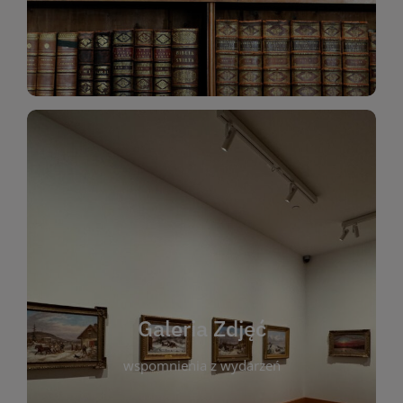
Katalog Zbiorów
Galeria Zdjęć
W galerii prezentujemy fotograficzne
wspomnienia z wydarzeń, spotkań i projektów
realizowanych przez bibliotekę. To miejsce, w
którym można zobaczyć, jak żyje nasza biblioteka
Galeria Zdjęć
i jej społeczność. Zdjęcia dokumentują zarówno
uroczyste chwile, jak i codzienne aktywności
wspomnienia z wydarzeń
czytelników. Regularnie dodajemy nowe galerie,
by każdy mógł powrócić do wyjątkowych