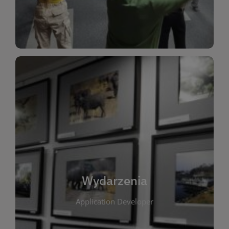
Dla Dzieci
Wydarzenia
W tej zakładce publikujemy informacje o
wszystkich wydarzeniach organizowanych przez
bibliotekę. Znajdziesz tu zapowiedzi spotkań
autorskich, warsztatów, prelekcji i zajęć
tematycznych dla różnych grup wiekowych. Każde
Wydarzenia
wydarzenie ma na celu promowanie kultury
Application Developer
czytelniczej oraz integrację społeczności lokalnej.
Dzięki kalendarzowi wydarzeń możesz łatwo
zaplanować udział w interesujących spotkaniach.