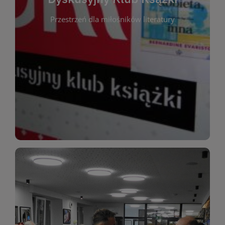
okazja do inspirującej dyskusji, wymiany
Przestrzeń dla miłośników literatury
różnych gatunków literackich. Każde spotkanie to
regularnie, by rozmawiać o wybranych tytułach z
opiniami i emocjami po lekturze. Spotykamy się
miłośników literatury, którzy lubią dzielić się
Dyskusyjny Klub Książki to przestrzeń dla
Dyskusyjny Klub Ksążki
WIĘCEJ
miłośników estetycznych doznań!