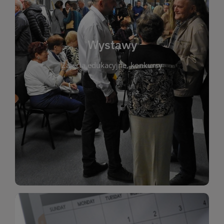
biblioteki. Serdecznie zapraszamy wszystkich
do kontaktu z kulturą i sztuką w przestrzeni
artystyczne. Każda wystawa to wyjątkowa okazja
Wystawy
malarstwo, fotografię, rękodzieło i inne formy
Zajęcia edukacyjne, konkursy
poprzednich lat. Prezentowane prace obejmują
ekspozycjach oraz archiwum wystaw z
W tej sekcji znajdziesz informacje o aktualnych
sztukę lokalnych twórców, jak i zbiory tematyczne.
Biblioteka organizuje prezentujące zarówno
Wystawy