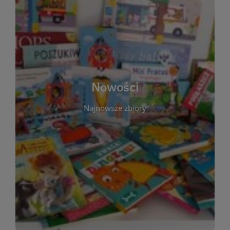
W tej sekcji prezentujemy najnowsze książki,
audiobooki oraz filmy, które właśnie trafiły do
zbiorów Miejskiej Biblioteki Publicznej w
Starachowicach. Regularnie aktualizujemy listę,
aby Czytelnicy mogli na bieżąco odkrywać świeże
Nowości
tytuły i najciekawsze premiery wydawnicze. Każda
pozycja opatrzona jest krótkim opisem i
Najnowsze zbiory
informacją o dostępności w katalogu. Zachęcamy
do częstych odwiedzin – nowości pojawiają się
niemal każdego tygodnia! Dzięki tej zakładce
zawsze będziesz wiedzieć, co warto przeczytać
jako pierwsze.
WIĘCEJ