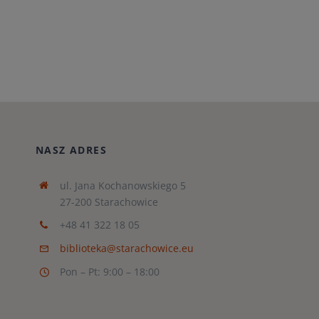
NASZ ADRES
ul. Jana Kochanowskiego 5
27-200 Starachowice
+48 41 322 18 05
biblioteka@starachowice.eu
Pon – Pt: 9:00 – 18:00