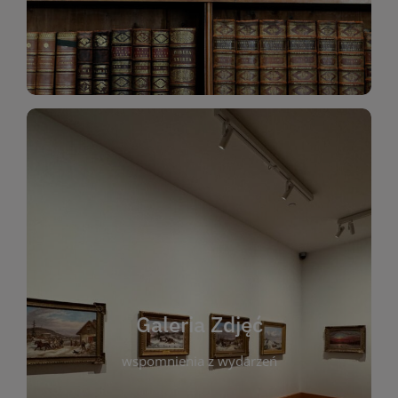
Katalog Zbiorów
Galeria Zdjęć
W galerii prezentujemy fotograficzne
wspomnienia z wydarzeń, spotkań i projektów
realizowanych przez bibliotekę. To miejsce, w
którym można zobaczyć, jak żyje nasza biblioteka
Galeria Zdjęć
i jej społeczność. Zdjęcia dokumentują zarówno
uroczyste chwile, jak i codzienne aktywności
wspomnienia z wydarzeń
czytelników. Regularnie dodajemy nowe galerie,
by każdy mógł powrócić do wyjątkowych