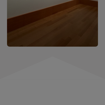
momentów. Zapraszamy do obejrzenia,
wspominania i inspirowania się!
WIĘCEJ