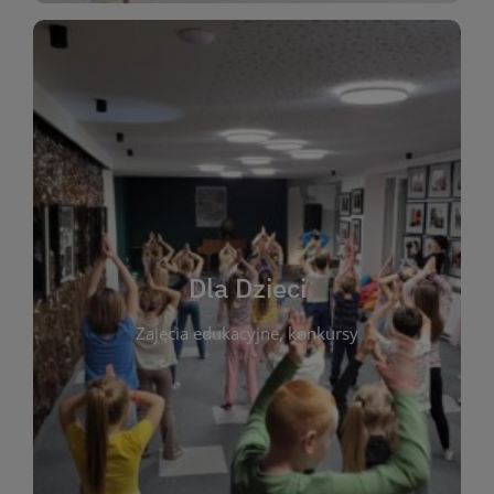
WIĘCEJ
świata literatury!
Zapraszamy do wspólnej zabawy i odkrywania
rozbudzać miłość do książek od najmłodszych lat.
kącik do wspólnego czytania. Pragniemy
Dla Dzieci
opowiadań i lektur szkolnych, a także przyjazny
Zajęcia edukacyjne, konkursy
dzieci. Biblioteka oferuje bogaty wybór bajek,
plastycznych i spotkaniach z autorami książek dla
informacje o zajęciach edukacyjnych, konkursach
czytelnikach i ich rodzicach. Znajdziesz tu
To miejsce stworzone z myślą o najmłodszych