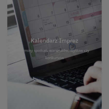
Kalendarz Imprez
Zakładka ta gromadzi wszystkie planowane
wydarzenia kulturalne i edukacyjne organizowane
przez bibliotekę. Możesz tu sprawdzić terminy
spotkań, warsztatów, wystaw czy konkursów.
Kalendarz Imprez
Dzięki przejrzystemu kalendarzowi łatwo
terminy spotkań, warsztatów, wystaw czy
zaplanujesz udział w interesujących Cię
wydarzeniach. Aktualizujemy harmonogram na
konkursów
bieżąco, by zawsze był zgodny z planem pracy
biblioteki. Zapraszamy do śledzenia i uczestnictwa
w życiu kulturalnym miasta!
WIĘCEJ