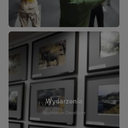
Dla Dzieci
Wydarzenia
W tej zakładce publikujemy informacje o
wszystkich wydarzeniach organizowanych przez
bibliotekę. Znajdziesz tu zapowiedzi spotkań
autorskich, warsztatów, prelekcji i zajęć
tematycznych dla różnych grup wiekowych. Każde
Wydarzenia
wydarzenie ma na celu promowanie kultury
Application Developer
czytelniczej oraz integrację społeczności lokalnej.
Dzięki kalendarzowi wydarzeń możesz łatwo
zaplanować udział w interesujących spotkaniach.