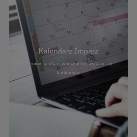
Kalendarz Imprez
Zakładka ta gromadzi wszystkie planowane
wydarzenia kulturalne i edukacyjne organizowane
przez bibliotekę. Możesz tu sprawdzić terminy
spotkań, warsztatów, wystaw czy konkursów.
Kalendarz Imprez
Dzięki przejrzystemu kalendarzowi łatwo
terminy spotkań, warsztatów, wystaw czy
zaplanujesz udział w interesujących Cię
wydarzeniach. Aktualizujemy harmonogram na
konkursów
bieżąco, by zawsze był zgodny z planem pracy
biblioteki. Zapraszamy do śledzenia i uczestnictwa
w życiu kulturalnym miasta!
WIĘCEJ