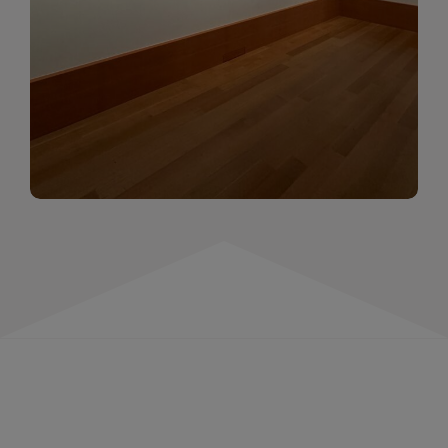
momentów. Zapraszamy do obejrzenia,
wspominania i inspirowania się!
WIĘCEJ