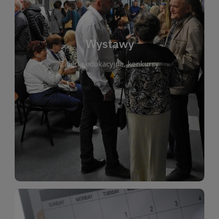
biblioteki. Serdecznie zapraszamy wszystkich
do kontaktu z kulturą i sztuką w przestrzeni
artystyczne. Każda wystawa to wyjątkowa okazja
Wystawy
malarstwo, fotografię, rękodzieło i inne formy
Zajęcia edukacyjne, konkursy
poprzednich lat. Prezentowane prace obejmują
ekspozycjach oraz archiwum wystaw z
W tej sekcji znajdziesz informacje o aktualnych
sztukę lokalnych twórców, jak i zbiory tematyczne.
Biblioteka organizuje prezentujące zarówno
Wystawy