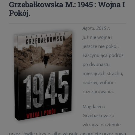
Grzebałkowska M.: 1945 : Wojna I
Pokój.
Agora, 2015 r.
Już nie wojna i
jeszcze nie pokój.
Fascynująca podróż
po dwunastu
miesiącach strachu,
nadziei, euforii i
rozczarowania.
Magdalena
Grzebałkowska
wkracza na ziemie
przez chwilę niczyje, albo właśnie zagarnięte przez nową