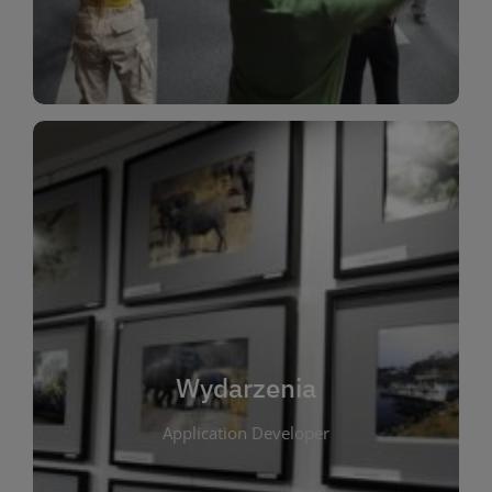
Dla Dzieci
Wydarzenia
W tej zakładce publikujemy informacje o
wszystkich wydarzeniach organizowanych przez
bibliotekę. Znajdziesz tu zapowiedzi spotkań
autorskich, warsztatów, prelekcji i zajęć
tematycznych dla różnych grup wiekowych. Każde
Wydarzenia
wydarzenie ma na celu promowanie kultury
Application Developer
czytelniczej oraz integrację społeczności lokalnej.
Dzięki kalendarzowi wydarzeń możesz łatwo
zaplanować udział w interesujących spotkaniach.