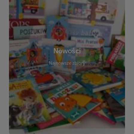
W tej sekcji prezentujemy najnowsze książki,
audiobooki oraz filmy, które właśnie trafiły do
zbiorów Miejskiej Biblioteki Publicznej w
Starachowicach. Regularnie aktualizujemy listę,
aby Czytelnicy mogli na bieżąco odkrywać świeże
Nowości
tytuły i najciekawsze premiery wydawnicze. Każda
pozycja opatrzona jest krótkim opisem i
Najnowsze zbiory
informacją o dostępności w katalogu. Zachęcamy
do częstych odwiedzin – nowości pojawiają się
niemal każdego tygodnia! Dzięki tej zakładce
zawsze będziesz wiedzieć, co warto przeczytać
jako pierwsze.
WIĘCEJ