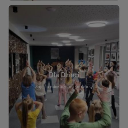
WIĘCEJ
świata literatury!
Zapraszamy do wspólnej zabawy i odkrywania
rozbudzać miłość do książek od najmłodszych lat.
kącik do wspólnego czytania. Pragniemy
Dla Dzieci
opowiadań i lektur szkolnych, a także przyjazny
Zajęcia edukacyjne, konkursy
dzieci. Biblioteka oferuje bogaty wybór bajek,
plastycznych i spotkaniach z autorami książek dla
informacje o zajęciach edukacyjnych, konkursach
czytelnikach i ich rodzicach. Znajdziesz tu
To miejsce stworzone z myślą o najmłodszych