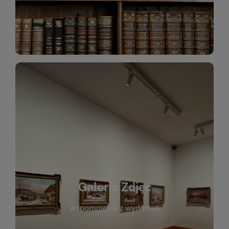
Katalog Zbiorów
Galeria Zdjęć
W galerii prezentujemy fotograficzne
wspomnienia z wydarzeń, spotkań i projektów
realizowanych przez bibliotekę. To miejsce, w
którym można zobaczyć, jak żyje nasza biblioteka
Galeria Zdjęć
i jej społeczność. Zdjęcia dokumentują zarówno
uroczyste chwile, jak i codzienne aktywności
wspomnienia z wydarzeń
czytelników. Regularnie dodajemy nowe galerie,
by każdy mógł powrócić do wyjątkowych