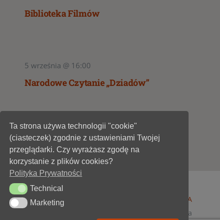
Biblioteka Filmów
5 września @ 16:00
Narodowe Czytanie „Dziadów”
Ta strona używa technologii "cookie"
1
2
(ciasteczek) zgodnie z ustawieniami Twojej
przeglądarki. Czy wyrażasz zgodę na
korzystanie z plików cookies?
Polityka Prywatności
Technical
Technical
© 1947 - 2026 •
Miejska Biblioteka Publiczna im. A
Marketing
Marketing
Dygasińskiego w Starachowicach
• wszelkie prawa