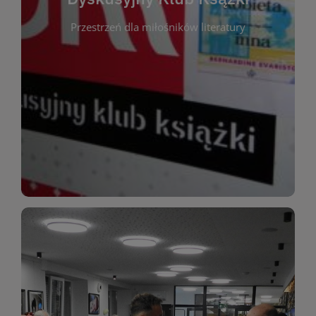
okazja do inspirującej dyskusji, wymiany
Przestrzeń dla miłośników literatury
różnych gatunków literackich. Każde spotkanie to
regularnie, by rozmawiać o wybranych tytułach z
opiniami i emocjami po lekturze. Spotykamy się
miłośników literatury, którzy lubią dzielić się
Dyskusyjny Klub Książki to przestrzeń dla
Dyskusyjny Klub Ksążki
WIĘCEJ
miłośników estetycznych doznań!