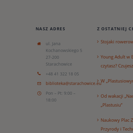
NASZ ADRES
Z OSTATNIEJ C
Stojaki rowero
ul. Jana
Kochanowskiego 5
Young Adult w B
27-200
Starachowice
czytasz? Czujesz
+48 41 322 18 05
W „Plastusiowy
biblioteka@starachowice.eu
Pon – Pt: 9:00 –
Od wakacji „Nad
18:00
„Plastusiu”
Naukowy Plac 
Przyrody i Tech