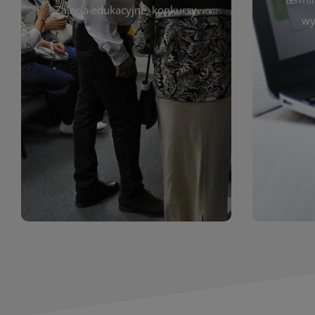
prace obejmują malarstwo,
Zajęcia edukacyjne, konkursy
Cię wy
wy
z poprzednich lat. Prezentowane
harmono
ekspozycjach oraz archiwum wystaw
był zgod
znajdziesz informacje o aktualnych
Zap
jak i zbiory tematyczne. W tej sekcji
uczest
zarówno sztukę lokalnych twórców,
Biblioteka organizuje prezentujące
Wystawy