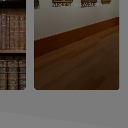
. Możesz
wspomnienia z wydarzeń
czytelników. Regularnie dodajemy
 według
nowe galerie, by każdy mógł
jdziesz
powrócić do wyjątkowych
. Dzięki
momentów. Zapraszamy do
asopism,
obejrzenia, wspominania i
erty
inspirowania się!
wia
orów
WIĘCEJ