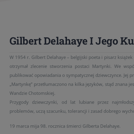
Gilbert Delahaye I Jego K
W 1954 r. Gilbert Delahaye – belgijski poeta i pisarz książe
otrzymał zlecenie stworzenia postaci Martynki. We wsp
publikować opowiadania o sympatycznej dziewczynce. Jej prz
„Martynkę” przetłumaczono na kilka języków, stąd znana jes
Wandzie Chotomskiej.
Przygody dziewczynki, od lat lubiane przez najmłods
problemów, uczą szacunku, tolerancji i zasad dobrego wych
19 marca mija 98. rocznica śmierci Gilberta Delahaye.