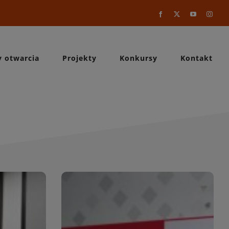
Facebook
X
YouTube
Instag
y otwarcia
Projekty
Konkursy
Kontakt
a
WIĘCEJ