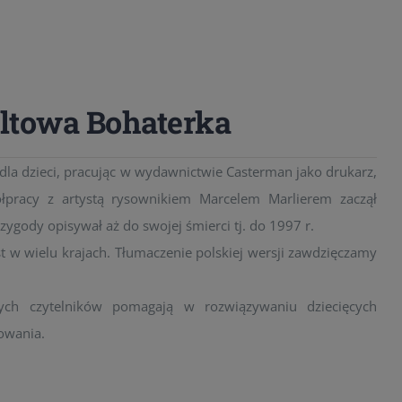
ultowa Bohaterka
k dla dzieci, pracując w wydawnictwie Casterman jako drukarz,
ółpracy z artystą rysownikiem Marcelem Marlierem zaczął
ygody opisywał aż do swojej śmierci tj. do 1997 r.
t w wielu krajach. Tłumaczenie polskiej wersji zawdzięczamy
zych czytelników pomagają w rozwiązywaniu dziecięcych
owania.