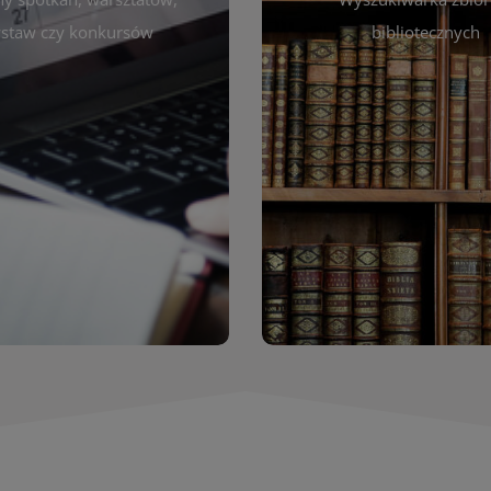
autora, tytułu lub tematu
darzeniach. Aktualizujemy
staw czy konkursów
bibliotecznych
interesujące Cię pozycje
gram na bieżąco, by zawsze
wyszukiwarce szybko zna
ny z planem pracy biblioteki.
filmów i innych materiałów
raszamy do śledzenia i
bibliotecznej – książek, cz
nictwa w życiu kulturalnym
przeglądanie pełnej of
miasta!
Katalog online umożli
Katalog Zbi
WIĘCEJ