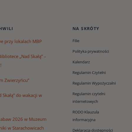
HWILI
NA SKRÓTY
Filie
we przy lokalach MBP
Polityka prywatności
ibliotece „Nad Skałą” –
Kalendarz
!
Regulamin Czytelni
m Zwierzyńcu”
Regulamin Wypożyczalni
Regulamin czytelni
 Skałą” do wakacji w
internetowych
RODO Klauzula
Zabaw 2026 w Muzeum
informacyjna
niki w Starachowicach
Deklaracja dostępności