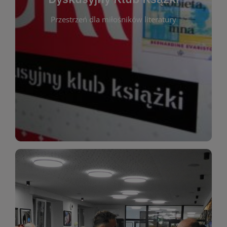
okazja do inspirującej dyskusji, wymiany
Przestrzeń dla miłośników literatury
różnych gatunków literackich. Każde spotkanie to
regularnie, by rozmawiać o wybranych tytułach z
opiniami i emocjami po lekturze. Spotykamy się
miłośników literatury, którzy lubią dzielić się
Dyskusyjny Klub Książki to przestrzeń dla
Dyskusyjny Klub Ksążki
WIĘCEJ
miłośników estetycznych doznań!