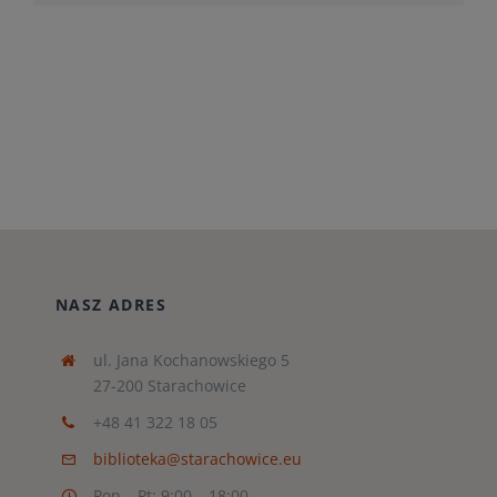
NASZ ADRES
ul. Jana Kochanowskiego 5
27-200 Starachowice
+48 41 322 18 05
biblioteka@starachowice.eu
Pon – Pt: 9:00 – 18:00