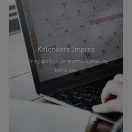
Kalendarz Imprez
Zakładka ta gromadzi wszystkie planowane
wydarzenia kulturalne i edukacyjne organizowane
przez bibliotekę. Możesz tu sprawdzić terminy
spotkań, warsztatów, wystaw czy konkursów.
Kalendarz Imprez
Dzięki przejrzystemu kalendarzowi łatwo
terminy spotkań, warsztatów, wystaw czy
zaplanujesz udział w interesujących Cię
wydarzeniach. Aktualizujemy harmonogram na
konkursów
bieżąco, by zawsze był zgodny z planem pracy
biblioteki. Zapraszamy do śledzenia i uczestnictwa
w życiu kulturalnym miasta!
WIĘCEJ