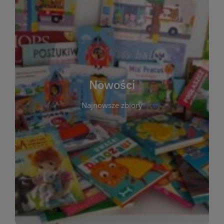
W tej sekcji prezentujemy najnowsze książki,
audiobooki oraz filmy, które właśnie trafiły do
zbiorów Miejskiej Biblioteki Publicznej w
Starachowicach. Regularnie aktualizujemy listę,
aby Czytelnicy mogli na bieżąco odkrywać świeże
Nowości
tytuły i najciekawsze premiery wydawnicze. Każda
pozycja opatrzona jest krótkim opisem i
Najnowsze zbiory
informacją o dostępności w katalogu. Zachęcamy
do częstych odwiedzin – nowości pojawiają się
niemal każdego tygodnia! Dzięki tej zakładce
zawsze będziesz wiedzieć, co warto przeczytać
jako pierwsze.
WIĘCEJ