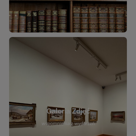
Katalog Zbiorów
Galeria Zdjęć
W galerii prezentujemy fotograficzne
wspomnienia z wydarzeń, spotkań i projektów
realizowanych przez bibliotekę. To miejsce, w
którym można zobaczyć, jak żyje nasza biblioteka
Galeria Zdjęć
i jej społeczność. Zdjęcia dokumentują zarówno
uroczyste chwile, jak i codzienne aktywności
wspomnienia z wydarzeń
czytelników. Regularnie dodajemy nowe galerie,
by każdy mógł powrócić do wyjątkowych