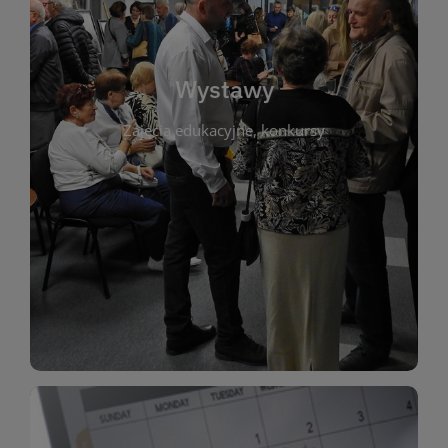
biblioteki. Serdecznie zapraszamy wszystkich
do kontaktu z kulturą i sztuką w przestrzeni
artystyczne. Każda wystawa to wyjątkowa okazja
Wystawy
malarstwo, fotografię, rękodzieło i inne formy
Zajęcia edukacyjne, konkursy
poprzednich lat. Prezentowane prace obejmują
ekspozycjach oraz archiwum wystaw z
W tej sekcji znajdziesz informacje o aktualnych
sztukę lokalnych twórców, jak i zbiory tematyczne.
Biblioteka organizuje prezentujące zarówno
Wystawy