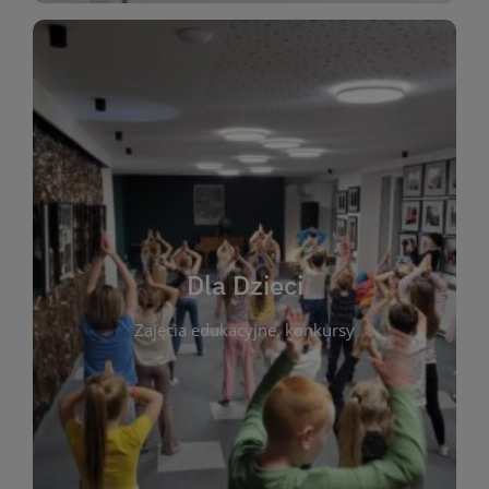
WIĘCEJ
świata literatury!
Zapraszamy do wspólnej zabawy i odkrywania
rozbudzać miłość do książek od najmłodszych lat.
kącik do wspólnego czytania. Pragniemy
Dla Dzieci
opowiadań i lektur szkolnych, a także przyjazny
Zajęcia edukacyjne, konkursy
dzieci. Biblioteka oferuje bogaty wybór bajek,
plastycznych i spotkaniach z autorami książek dla
informacje o zajęciach edukacyjnych, konkursach
czytelnikach i ich rodzicach. Znajdziesz tu
To miejsce stworzone z myślą o najmłodszych