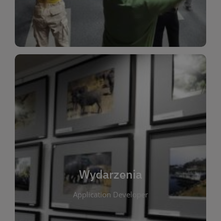
Dla Dzieci
Wydarzenia
W tej zakładce publikujemy informacje o
wszystkich wydarzeniach organizowanych przez
bibliotekę. Znajdziesz tu zapowiedzi spotkań
autorskich, warsztatów, prelekcji i zajęć
tematycznych dla różnych grup wiekowych. Każde
Wydarzenia
wydarzenie ma na celu promowanie kultury
Application Developer
czytelniczej oraz integrację społeczności lokalnej.
Dzięki kalendarzowi wydarzeń możesz łatwo
zaplanować udział w interesujących spotkaniach.