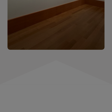
momentów. Zapraszamy do obejrzenia,
wspominania i inspirowania się!
WIĘCEJ