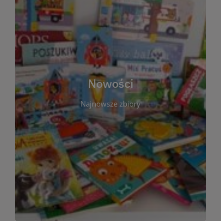
W tej sekcji prezentujemy najnowsze książki,
audiobooki oraz filmy, które właśnie trafiły do
zbiorów Miejskiej Biblioteki Publicznej w
Starachowicach. Regularnie aktualizujemy listę,
aby Czytelnicy mogli na bieżąco odkrywać świeże
Nowości
tytuły i najciekawsze premiery wydawnicze. Każda
pozycja opatrzona jest krótkim opisem i
Najnowsze zbiory
informacją o dostępności w katalogu. Zachęcamy
do częstych odwiedzin – nowości pojawiają się
niemal każdego tygodnia! Dzięki tej zakładce
zawsze będziesz wiedzieć, co warto przeczytać
jako pierwsze.
WIĘCEJ