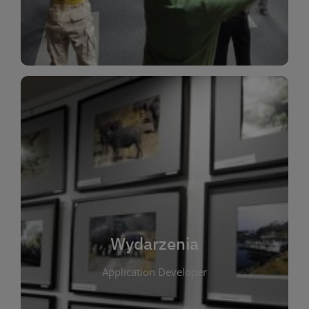
Dla Dzieci
Wydarzenia
W tej zakładce publikujemy informacje o
wszystkich wydarzeniach organizowanych przez
bibliotekę. Znajdziesz tu zapowiedzi spotkań
autorskich, warsztatów, prelekcji i zajęć
tematycznych dla różnych grup wiekowych. Każde
Wydarzenia
wydarzenie ma na celu promowanie kultury
Application Developer
czytelniczej oraz integrację społeczności lokalnej.
Dzięki kalendarzowi wydarzeń możesz łatwo
zaplanować udział w interesujących spotkaniach.