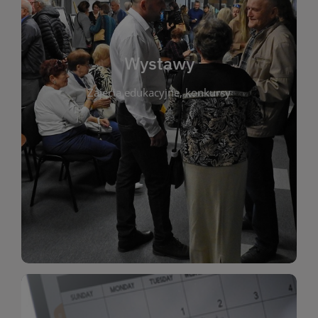
biblioteki. Serdecznie zapraszamy wszystkich
do kontaktu z kulturą i sztuką w przestrzeni
artystyczne. Każda wystawa to wyjątkowa okazja
Wystawy
malarstwo, fotografię, rękodzieło i inne formy
Zajęcia edukacyjne, konkursy
poprzednich lat. Prezentowane prace obejmują
ekspozycjach oraz archiwum wystaw z
W tej sekcji znajdziesz informacje o aktualnych
sztukę lokalnych twórców, jak i zbiory tematyczne.
Biblioteka organizuje prezentujące zarówno
Wystawy