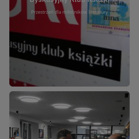
okazja do inspirującej dyskusji, wymiany
Przestrzeń dla miłośników literatury
różnych gatunków literackich. Każde spotkanie to
regularnie, by rozmawiać o wybranych tytułach z
opiniami i emocjami po lekturze. Spotykamy się
miłośników literatury, którzy lubią dzielić się
Dyskusyjny Klub Książki to przestrzeń dla
Dyskusyjny Klub Ksążki
WIĘCEJ
miłośników estetycznych doznań!