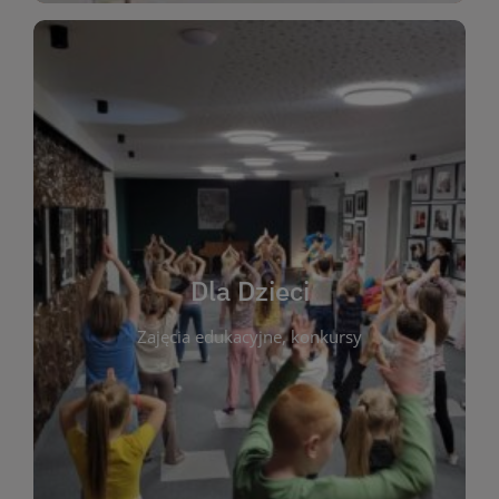
WIĘCEJ
świata literatury!
Zapraszamy do wspólnej zabawy i odkrywania
rozbudzać miłość do książek od najmłodszych lat.
kącik do wspólnego czytania. Pragniemy
Dla Dzieci
opowiadań i lektur szkolnych, a także przyjazny
Zajęcia edukacyjne, konkursy
dzieci. Biblioteka oferuje bogaty wybór bajek,
plastycznych i spotkaniach z autorami książek dla
informacje o zajęciach edukacyjnych, konkursach
czytelnikach i ich rodzicach. Znajdziesz tu
To miejsce stworzone z myślą o najmłodszych