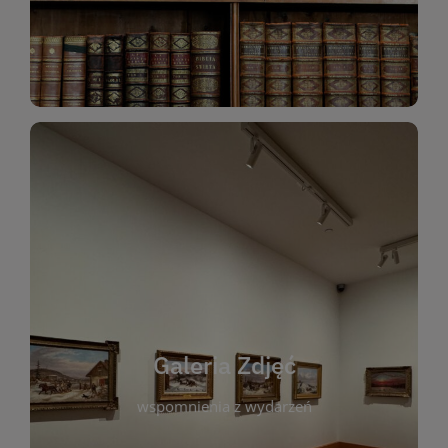
Katalog Zbiorów
Galeria Zdjęć
W galerii prezentujemy fotograficzne
wspomnienia z wydarzeń, spotkań i projektów
realizowanych przez bibliotekę. To miejsce, w
którym można zobaczyć, jak żyje nasza biblioteka
Galeria Zdjęć
i jej społeczność. Zdjęcia dokumentują zarówno
uroczyste chwile, jak i codzienne aktywności
wspomnienia z wydarzeń
czytelników. Regularnie dodajemy nowe galerie,
by każdy mógł powrócić do wyjątkowych