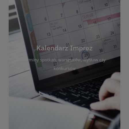
Kalendarz Imprez
Zakładka ta gromadzi wszystkie planowane
wydarzenia kulturalne i edukacyjne organizowane
przez bibliotekę. Możesz tu sprawdzić terminy
spotkań, warsztatów, wystaw czy konkursów.
Kalendarz Imprez
Dzięki przejrzystemu kalendarzowi łatwo
terminy spotkań, warsztatów, wystaw czy
zaplanujesz udział w interesujących Cię
wydarzeniach. Aktualizujemy harmonogram na
konkursów
bieżąco, by zawsze był zgodny z planem pracy
biblioteki. Zapraszamy do śledzenia i uczestnictwa
w życiu kulturalnym miasta!
WIĘCEJ