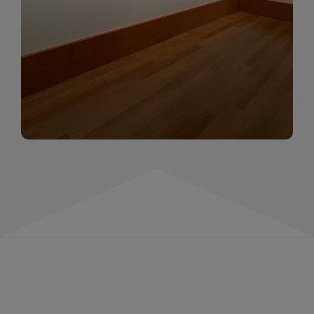
momentów. Zapraszamy do obejrzenia,
wspominania i inspirowania się!
WIĘCEJ