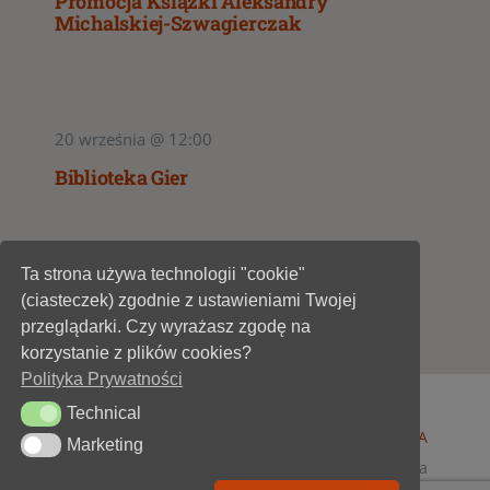
Promocja Książki Aleksandry
Michalskiej-Szwagierczak
20 września @ 12:00
Biblioteka Gier
Ta strona używa technologii "cookie"
1
2
3
(ciasteczek) zgodnie z ustawieniami Twojej
przeglądarki. Czy wyrażasz zgodę na
korzystanie z plików cookies?
Polityka Prywatności
Technical
Technical
© 1947 - 2026 •
Miejska Biblioteka Publiczna im. A
Marketing
Marketing
Dygasińskiego w Starachowicach
• wszelkie prawa