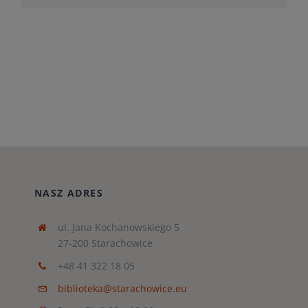
NASZ ADRES
ul. Jana Kochanowskiego 5
27-200 Starachowice
+48 41 322 18 05
biblioteka@starachowice.eu