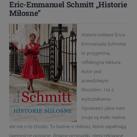
Eric-Emmanuel Schmitt „Historie
Miłosne”
Historie miłosne
Erica
Emmanuela Schmitta
to przyjemna,
refleksyjna lektura.
Autor jest
prawdziwym
filozofem. I to z
wykształcenia.
Opowieści jakie nam
snuje są mało realne,
ale nie o to chodzi. To baśnie o miłości, które zapełniają
tajemnicze postacie, dziwne przypadki, nieoczekiwane