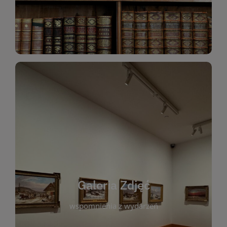
Katalog Zbiorów
Galeria Zdjęć
W galerii prezentujemy fotograficzne
wspomnienia z wydarzeń, spotkań i projektów
realizowanych przez bibliotekę. To miejsce, w
którym można zobaczyć, jak żyje nasza biblioteka
Galeria Zdjęć
i jej społeczność. Zdjęcia dokumentują zarówno
uroczyste chwile, jak i codzienne aktywności
wspomnienia z wydarzeń
czytelników. Regularnie dodajemy nowe galerie,
by każdy mógł powrócić do wyjątkowych