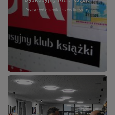
okazja do inspirującej dyskusji, wymiany
Przestrzeń dla miłośników literatury
różnych gatunków literackich. Każde spotkanie to
regularnie, by rozmawiać o wybranych tytułach z
opiniami i emocjami po lekturze. Spotykamy się
miłośników literatury, którzy lubią dzielić się
Dyskusyjny Klub Książki to przestrzeń dla
Dyskusyjny Klub Ksążki
WIĘCEJ
miłośników estetycznych doznań!