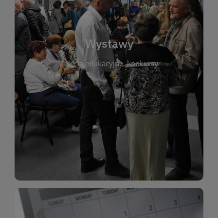
biblioteki. Serdecznie zapraszamy wszystkich
do kontaktu z kulturą i sztuką w przestrzeni
artystyczne. Każda wystawa to wyjątkowa okazja
Wystawy
malarstwo, fotografię, rękodzieło i inne formy
Zajęcia edukacyjne, konkursy
poprzednich lat. Prezentowane prace obejmują
ekspozycjach oraz archiwum wystaw z
W tej sekcji znajdziesz informacje o aktualnych
sztukę lokalnych twórców, jak i zbiory tematyczne.
Biblioteka organizuje prezentujące zarówno
Wystawy