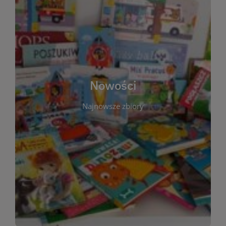
W tej sekcji prezentujemy najnowsze książki,
audiobooki oraz filmy, które właśnie trafiły do
zbiorów Miejskiej Biblioteki Publicznej w
Starachowicach. Regularnie aktualizujemy listę,
aby Czytelnicy mogli na bieżąco odkrywać świeże
Nowości
tytuły i najciekawsze premiery wydawnicze. Każda
pozycja opatrzona jest krótkim opisem i
Najnowsze zbiory
informacją o dostępności w katalogu. Zachęcamy
do częstych odwiedzin – nowości pojawiają się
niemal każdego tygodnia! Dzięki tej zakładce
zawsze będziesz wiedzieć, co warto przeczytać
jako pierwsze.
WIĘCEJ