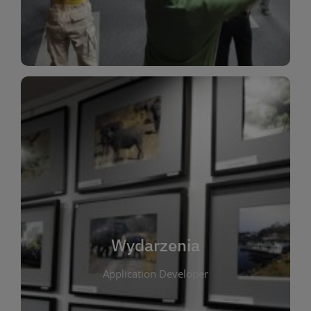
Dla Dzieci
Wydarzenia
W tej zakładce publikujemy informacje o
wszystkich wydarzeniach organizowanych przez
bibliotekę. Znajdziesz tu zapowiedzi spotkań
autorskich, warsztatów, prelekcji i zajęć
tematycznych dla różnych grup wiekowych. Każde
Wydarzenia
wydarzenie ma na celu promowanie kultury
Application Developer
czytelniczej oraz integrację społeczności lokalnej.
Dzięki kalendarzowi wydarzeń możesz łatwo
zaplanować udział w interesujących spotkaniach.