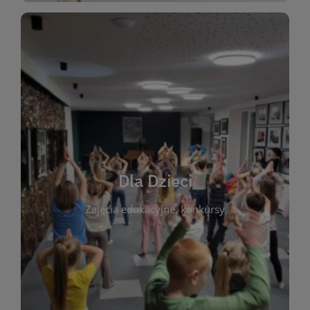
WIĘCEJ
świata literatury!
Zapraszamy do wspólnej zabawy i odkrywania
rozbudzać miłość do książek od najmłodszych lat.
kącik do wspólnego czytania. Pragniemy
Dla Dzieci
opowiadań i lektur szkolnych, a także przyjazny
Zajęcia edukacyjne, konkursy
dzieci. Biblioteka oferuje bogaty wybór bajek,
plastycznych i spotkaniach z autorami książek dla
informacje o zajęciach edukacyjnych, konkursach
czytelnikach i ich rodzicach. Znajdziesz tu
To miejsce stworzone z myślą o najmłodszych