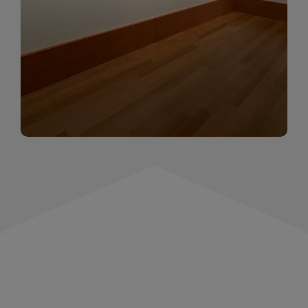
momentów. Zapraszamy do obejrzenia,
wspominania i inspirowania się!
WIĘCEJ