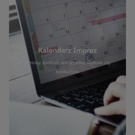
Kalendarz Imprez
Zakładka ta gromadzi wszystkie planowane
wydarzenia kulturalne i edukacyjne organizowane
przez bibliotekę. Możesz tu sprawdzić terminy
spotkań, warsztatów, wystaw czy konkursów.
Kalendarz Imprez
Dzięki przejrzystemu kalendarzowi łatwo
terminy spotkań, warsztatów, wystaw czy
zaplanujesz udział w interesujących Cię
wydarzeniach. Aktualizujemy harmonogram na
konkursów
bieżąco, by zawsze był zgodny z planem pracy
biblioteki. Zapraszamy do śledzenia i uczestnictwa
w życiu kulturalnym miasta!
WIĘCEJ