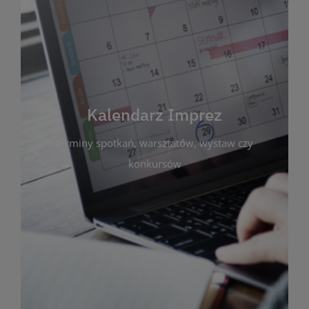
Kalendarz Imprez
Zakładka ta gromadzi wszystkie planowane
wydarzenia kulturalne i edukacyjne organizowane
przez bibliotekę. Możesz tu sprawdzić terminy
spotkań, warsztatów, wystaw czy konkursów.
Kalendarz Imprez
Dzięki przejrzystemu kalendarzowi łatwo
terminy spotkań, warsztatów, wystaw czy
zaplanujesz udział w interesujących Cię
wydarzeniach. Aktualizujemy harmonogram na
konkursów
bieżąco, by zawsze był zgodny z planem pracy
biblioteki. Zapraszamy do śledzenia i uczestnictwa
w życiu kulturalnym miasta!
WIĘCEJ