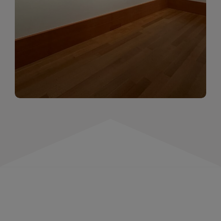
momentów. Zapraszamy do obejrzenia,
wspominania i inspirowania się!
WIĘCEJ