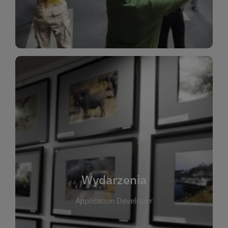
Dla Dzieci
Wydarzenia
W tej zakładce publikujemy informacje o
wszystkich wydarzeniach organizowanych przez
bibliotekę. Znajdziesz tu zapowiedzi spotkań
autorskich, warsztatów, prelekcji i zajęć
tematycznych dla różnych grup wiekowych. Każde
Wydarzenia
wydarzenie ma na celu promowanie kultury
Application Developer
czytelniczej oraz integrację społeczności lokalnej.
Dzięki kalendarzowi wydarzeń możesz łatwo
zaplanować udział w interesujących spotkaniach.