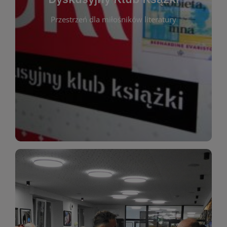
okazja do inspirującej dyskusji, wymiany
Przestrzeń dla miłośników literatury
różnych gatunków literackich. Każde spotkanie to
regularnie, by rozmawiać o wybranych tytułach z
opiniami i emocjami po lekturze. Spotykamy się
miłośników literatury, którzy lubią dzielić się
Dyskusyjny Klub Książki to przestrzeń dla
Dyskusyjny Klub Ksążki
WIĘCEJ
miłośników estetycznych doznań!