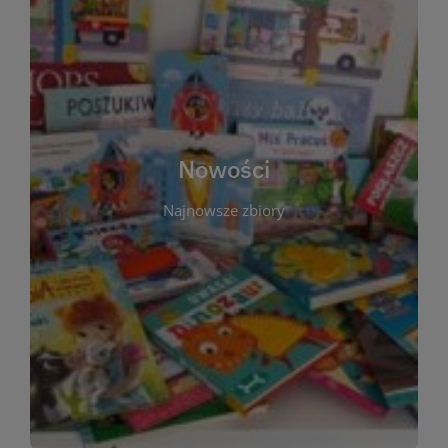
W tej sekcji prezentujemy najnowsze książki,
audiobooki oraz filmy, które właśnie trafiły do
zbiorów Miejskiej Biblioteki Publicznej w
Starachowicach. Regularnie aktualizujemy listę,
aby Czytelnicy mogli na bieżąco odkrywać świeże
Nowości
tytuły i najciekawsze premiery wydawnicze. Każda
pozycja opatrzona jest krótkim opisem i
Najnowsze zbiory
informacją o dostępności w katalogu. Zachęcamy
do częstych odwiedzin – nowości pojawiają się
niemal każdego tygodnia! Dzięki tej zakładce
zawsze będziesz wiedzieć, co warto przeczytać
jako pierwsze.
WIĘCEJ