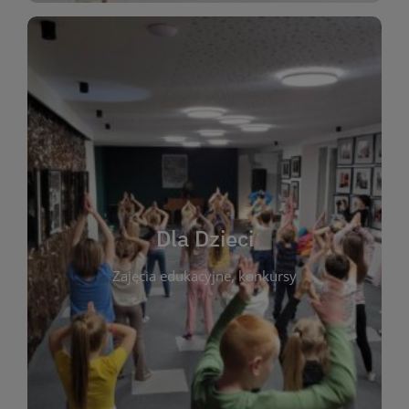
WIĘCEJ
świata literatury!
Zapraszamy do wspólnej zabawy i odkrywania
rozbudzać miłość do książek od najmłodszych lat.
kącik do wspólnego czytania. Pragniemy
Dla Dzieci
opowiadań i lektur szkolnych, a także przyjazny
Zajęcia edukacyjne, konkursy
dzieci. Biblioteka oferuje bogaty wybór bajek,
plastycznych i spotkaniach z autorami książek dla
informacje o zajęciach edukacyjnych, konkursach
czytelnikach i ich rodzicach. Znajdziesz tu
To miejsce stworzone z myślą o najmłodszych