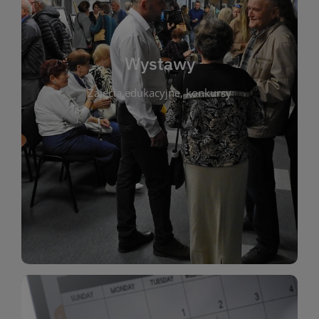
biblioteki. Serdecznie zapraszamy wszystkich
do kontaktu z kulturą i sztuką w przestrzeni
artystyczne. Każda wystawa to wyjątkowa okazja
Wystawy
malarstwo, fotografię, rękodzieło i inne formy
Zajęcia edukacyjne, konkursy
poprzednich lat. Prezentowane prace obejmują
ekspozycjach oraz archiwum wystaw z
W tej sekcji znajdziesz informacje o aktualnych
sztukę lokalnych twórców, jak i zbiory tematyczne.
Biblioteka organizuje prezentujące zarówno
Wystawy