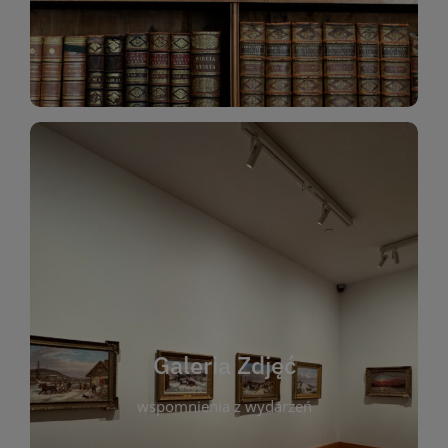
Katalog Zbiorów
Galeria Zdjęć
W galerii prezentujemy fotograficzne
wspomnienia z wydarzeń, spotkań i projektów
realizowanych przez bibliotekę. To miejsce, w
którym można zobaczyć, jak żyje nasza biblioteka
Galeria Zdjęć
i jej społeczność. Zdjęcia dokumentują zarówno
uroczyste chwile, jak i codzienne aktywności
wspomnienia z wydarzeń
czytelników. Regularnie dodajemy nowe galerie,
by każdy mógł powrócić do wyjątkowych