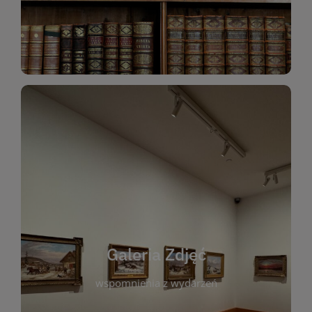
Katalog Zbiorów
Galeria Zdjęć
W galerii prezentujemy fotograficzne
wspomnienia z wydarzeń, spotkań i projektów
realizowanych przez bibliotekę. To miejsce, w
którym można zobaczyć, jak żyje nasza biblioteka
Galeria Zdjęć
i jej społeczność. Zdjęcia dokumentują zarówno
uroczyste chwile, jak i codzienne aktywności
wspomnienia z wydarzeń
czytelników. Regularnie dodajemy nowe galerie,
by każdy mógł powrócić do wyjątkowych