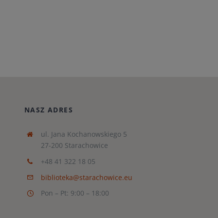
NASZ ADRES
ul. Jana Kochanowskiego 5
27-200 Starachowice
+48 41 322 18 05
biblioteka@starachowice.eu
Pon – Pt: 9:00 – 18:00