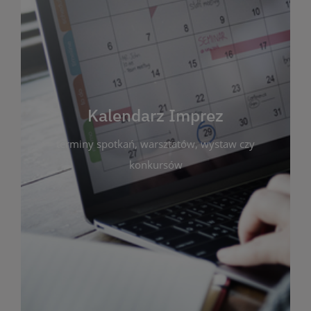
Kalendarz Imprez
Zakładka ta gromadzi wszystkie planowane
wydarzenia kulturalne i edukacyjne organizowane
przez bibliotekę. Możesz tu sprawdzić terminy
spotkań, warsztatów, wystaw czy konkursów.
Kalendarz Imprez
Dzięki przejrzystemu kalendarzowi łatwo
terminy spotkań, warsztatów, wystaw czy
zaplanujesz udział w interesujących Cię
wydarzeniach. Aktualizujemy harmonogram na
konkursów
bieżąco, by zawsze był zgodny z planem pracy
biblioteki. Zapraszamy do śledzenia i uczestnictwa
w życiu kulturalnym miasta!
WIĘCEJ