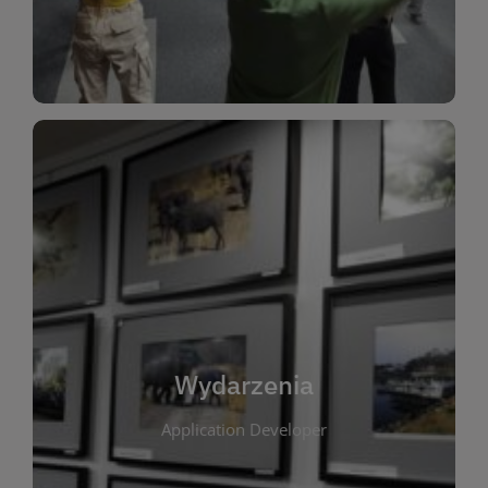
Dla Dzieci
Wydarzenia
W tej zakładce publikujemy informacje o
wszystkich wydarzeniach organizowanych przez
bibliotekę. Znajdziesz tu zapowiedzi spotkań
autorskich, warsztatów, prelekcji i zajęć
tematycznych dla różnych grup wiekowych. Każde
Wydarzenia
wydarzenie ma na celu promowanie kultury
Application Developer
czytelniczej oraz integrację społeczności lokalnej.
Dzięki kalendarzowi wydarzeń możesz łatwo
zaplanować udział w interesujących spotkaniach.