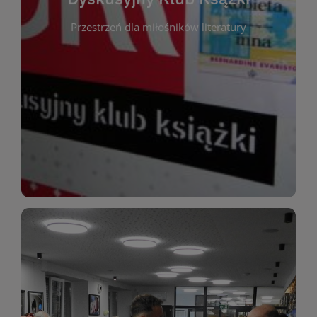
okazja do inspirującej dyskusji, wymiany
Przestrzeń dla miłośników literatury
różnych gatunków literackich. Każde spotkanie to
regularnie, by rozmawiać o wybranych tytułach z
opiniami i emocjami po lekturze. Spotykamy się
miłośników literatury, którzy lubią dzielić się
Dyskusyjny Klub Książki to przestrzeń dla
Dyskusyjny Klub Ksążki
WIĘCEJ
miłośników estetycznych doznań!