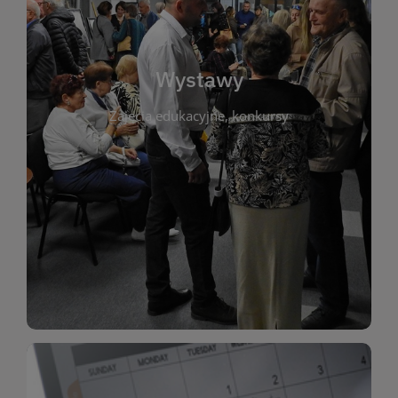
biblioteki. Serdecznie zapraszamy wszystkich
do kontaktu z kulturą i sztuką w przestrzeni
artystyczne. Każda wystawa to wyjątkowa okazja
Wystawy
malarstwo, fotografię, rękodzieło i inne formy
Zajęcia edukacyjne, konkursy
poprzednich lat. Prezentowane prace obejmują
ekspozycjach oraz archiwum wystaw z
W tej sekcji znajdziesz informacje o aktualnych
sztukę lokalnych twórców, jak i zbiory tematyczne.
Biblioteka organizuje prezentujące zarówno
Wystawy