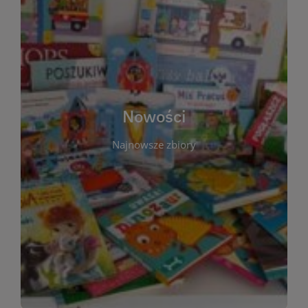
W tej sekcji prezentujemy najnowsze książki,
audiobooki oraz filmy, które właśnie trafiły do
zbiorów Miejskiej Biblioteki Publicznej w
Starachowicach. Regularnie aktualizujemy listę,
aby Czytelnicy mogli na bieżąco odkrywać świeże
Nowości
tytuły i najciekawsze premiery wydawnicze. Każda
pozycja opatrzona jest krótkim opisem i
Najnowsze zbiory
informacją o dostępności w katalogu. Zachęcamy
do częstych odwiedzin – nowości pojawiają się
niemal każdego tygodnia! Dzięki tej zakładce
zawsze będziesz wiedzieć, co warto przeczytać
jako pierwsze.
WIĘCEJ