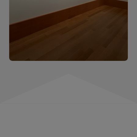
momentów. Zapraszamy do obejrzenia,
wspominania i inspirowania się!
WIĘCEJ