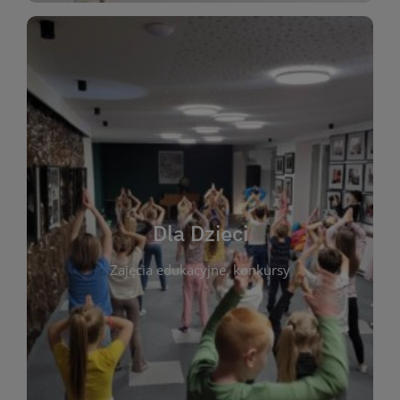
WIĘCEJ
świata literatury!
Zapraszamy do wspólnej zabawy i odkrywania
rozbudzać miłość do książek od najmłodszych lat.
kącik do wspólnego czytania. Pragniemy
Dla Dzieci
opowiadań i lektur szkolnych, a także przyjazny
Zajęcia edukacyjne, konkursy
dzieci. Biblioteka oferuje bogaty wybór bajek,
plastycznych i spotkaniach z autorami książek dla
informacje o zajęciach edukacyjnych, konkursach
czytelnikach i ich rodzicach. Znajdziesz tu
To miejsce stworzone z myślą o najmłodszych