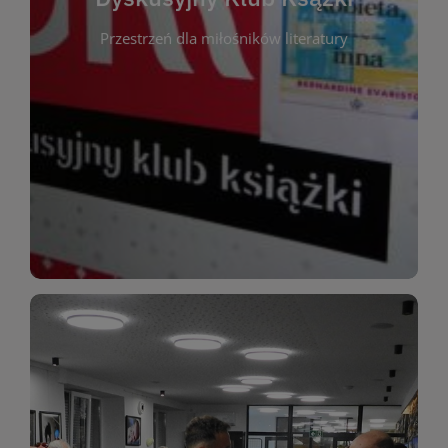
okazja do inspirującej dyskusji, wymiany
Przestrzeń dla miłośników literatury
różnych gatunków literackich. Każde spotkanie to
regularnie, by rozmawiać o wybranych tytułach z
opiniami i emocjami po lekturze. Spotykamy się
miłośników literatury, którzy lubią dzielić się
Dyskusyjny Klub Książki to przestrzeń dla
Dyskusyjny Klub Ksążki
WIĘCEJ
miłośników estetycznych doznań!