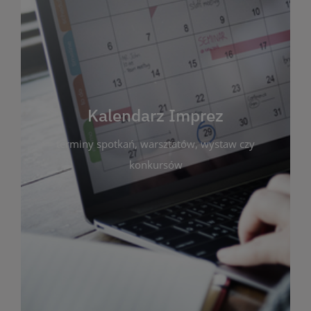
Kalendarz Imprez
Zakładka ta gromadzi wszystkie planowane
wydarzenia kulturalne i edukacyjne organizowane
przez bibliotekę. Możesz tu sprawdzić terminy
spotkań, warsztatów, wystaw czy konkursów.
Kalendarz Imprez
Dzięki przejrzystemu kalendarzowi łatwo
terminy spotkań, warsztatów, wystaw czy
zaplanujesz udział w interesujących Cię
wydarzeniach. Aktualizujemy harmonogram na
konkursów
bieżąco, by zawsze był zgodny z planem pracy
biblioteki. Zapraszamy do śledzenia i uczestnictwa
w życiu kulturalnym miasta!
WIĘCEJ