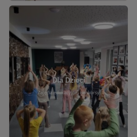
WIĘCEJ
świata literatury!
Zapraszamy do wspólnej zabawy i odkrywania
rozbudzać miłość do książek od najmłodszych lat.
kącik do wspólnego czytania. Pragniemy
Dla Dzieci
opowiadań i lektur szkolnych, a także przyjazny
Zajęcia edukacyjne, konkursy
dzieci. Biblioteka oferuje bogaty wybór bajek,
plastycznych i spotkaniach z autorami książek dla
informacje o zajęciach edukacyjnych, konkursach
czytelnikach i ich rodzicach. Znajdziesz tu
To miejsce stworzone z myślą o najmłodszych