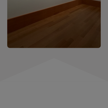
momentów. Zapraszamy do obejrzenia,
wspominania i inspirowania się!
WIĘCEJ