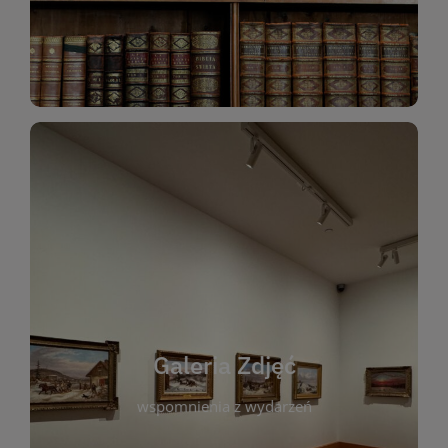
Katalog Zbiorów
Galeria Zdjęć
W galerii prezentujemy fotograficzne
wspomnienia z wydarzeń, spotkań i projektów
realizowanych przez bibliotekę. To miejsce, w
którym można zobaczyć, jak żyje nasza biblioteka
Galeria Zdjęć
i jej społeczność. Zdjęcia dokumentują zarówno
uroczyste chwile, jak i codzienne aktywności
wspomnienia z wydarzeń
czytelników. Regularnie dodajemy nowe galerie,
by każdy mógł powrócić do wyjątkowych