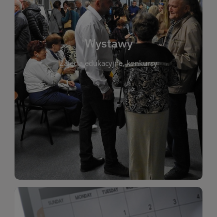
biblioteki. Serdecznie zapraszamy wszystkich
do kontaktu z kulturą i sztuką w przestrzeni
artystyczne. Każda wystawa to wyjątkowa okazja
Wystawy
malarstwo, fotografię, rękodzieło i inne formy
Zajęcia edukacyjne, konkursy
poprzednich lat. Prezentowane prace obejmują
ekspozycjach oraz archiwum wystaw z
W tej sekcji znajdziesz informacje o aktualnych
sztukę lokalnych twórców, jak i zbiory tematyczne.
Biblioteka organizuje prezentujące zarówno
Wystawy