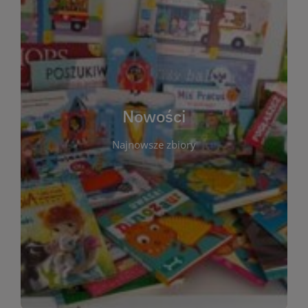
W tej sekcji prezentujemy najnowsze książki,
audiobooki oraz filmy, które właśnie trafiły do
zbiorów Miejskiej Biblioteki Publicznej w
Starachowicach. Regularnie aktualizujemy listę,
aby Czytelnicy mogli na bieżąco odkrywać świeże
Nowości
tytuły i najciekawsze premiery wydawnicze. Każda
pozycja opatrzona jest krótkim opisem i
Najnowsze zbiory
informacją o dostępności w katalogu. Zachęcamy
do częstych odwiedzin – nowości pojawiają się
niemal każdego tygodnia! Dzięki tej zakładce
zawsze będziesz wiedzieć, co warto przeczytać
jako pierwsze.
WIĘCEJ