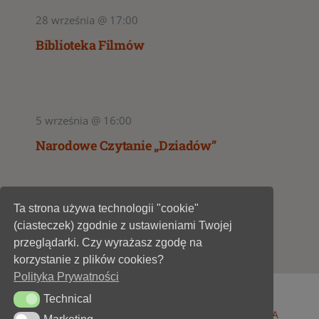
28 września @ 17:00
Biblioteka Filmów
5 września @ 16:00
Narodowe Czytanie „Dziadów”
Ta strona używa technologii "cookie"
1
2
(ciasteczek) zgodnie z ustawieniami Twojej
przeglądarki. Czy wyrażasz zgodę na
korzystanie z plików cookies?
Polityka Prywatności
Technical
Technical
© 1947 - 2026 •
Miejska Biblioteka Publiczna im. A