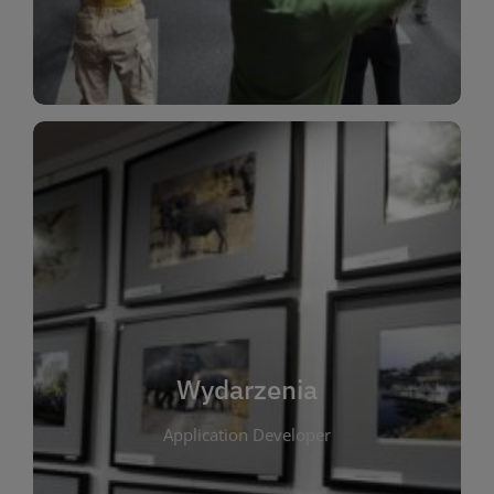
Dla Dzieci
Wydarzenia
W tej zakładce publikujemy informacje o
wszystkich wydarzeniach organizowanych przez
bibliotekę. Znajdziesz tu zapowiedzi spotkań
autorskich, warsztatów, prelekcji i zajęć
tematycznych dla różnych grup wiekowych. Każde
Wydarzenia
wydarzenie ma na celu promowanie kultury
Application Developer
czytelniczej oraz integrację społeczności lokalnej.
Dzięki kalendarzowi wydarzeń możesz łatwo
zaplanować udział w interesujących spotkaniach.