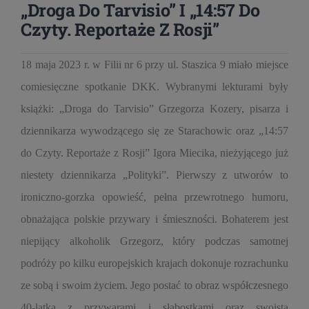
„Droga Do Tarvisio” I „14:57 Do
Czyty. Reportaże Z Rosji”
18 maja 2023 r. w Filii nr 6 przy ul. Staszica 9 miało miejsce
comiesięczne spotkanie DKK. Wybranymi lekturami były
książki: „Droga do Tarvisio” Grzegorza Kozery, pisarza i
dziennikarza wywodzącego się ze Starachowic oraz „14:57
do Czyty. Reportaże z Rosji” Igora Miecika, nieżyjącego już
niestety dziennikarza „Polityki”. Pierwszy z utworów to
ironiczno-gorzka opowieść, pełna przewrotnego humoru,
obnażająca polskie przywary i śmieszności. Bohaterem jest
niepijący alkoholik Grzegorz, który podczas samotnej
podróży po kilku europejskich krajach dokonuje rozrachunku
ze sobą i swoim życiem. Jego postać to obraz współczesnego
40-latka z przywarami i słabostkami oraz swoistą