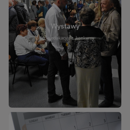
biblioteki. Serdecznie zapraszamy wszystkich
do kontaktu z kulturą i sztuką w przestrzeni
artystyczne. Każda wystawa to wyjątkowa okazja
Wystawy
malarstwo, fotografię, rękodzieło i inne formy
Zajęcia edukacyjne, konkursy
poprzednich lat. Prezentowane prace obejmują
ekspozycjach oraz archiwum wystaw z
W tej sekcji znajdziesz informacje o aktualnych
sztukę lokalnych twórców, jak i zbiory tematyczne.
Biblioteka organizuje prezentujące zarówno
Wystawy