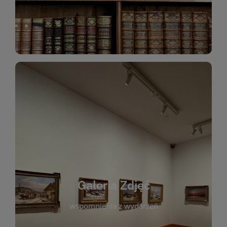
Katalog Zbiorów
Galeria Zdjęć
W galerii prezentujemy fotograficzne
wspomnienia z wydarzeń, spotkań i projektów
realizowanych przez bibliotekę. To miejsce, w
którym można zobaczyć, jak żyje nasza biblioteka
Galeria Zdjęć
i jej społeczność. Zdjęcia dokumentują zarówno
uroczyste chwile, jak i codzienne aktywności
wspomnienia z wydarzeń
czytelników. Regularnie dodajemy nowe galerie,
by każdy mógł powrócić do wyjątkowych