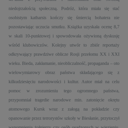
niedojrzałością społeczną. Podróż, która miała się stać
osobistym katharsis kończy się śmiercią bohatera nie
pozostawiając uczucia smutku. Książka uzyskała ocenę 8,7
w skali 10-punktowej i spowodowała ożywioną dyskusję
wśród klubowiczów. Kolejny utwór to zbiór reportaży
odkrywający prawdziwe oblicze Rosji przełomu XX i XXI
wieku. Bieda, zakłamanie, nieobliczalność, propaganda – oto
wielowymiarowy obraz państwa składającego się z
kilkudziesięciu narodowości i kultur. Autor miał na celu
pomoc w zrozumieniu tego ogromnego państwa,
przypomniał tragedie narodowe min. zatonięcie okrętu
atomowego Kursk wraz z załogą na pokładzie czy
opanowanie przez terrorystów szkoły w Biesłanie, przytoczył
wspomnienia żołnierzy czy osób osadzonych w więzieniu.