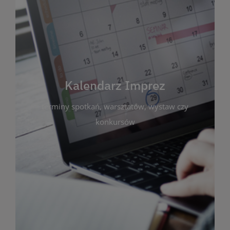
Kalendarz Imprez
Zakładka ta gromadzi wszystkie planowane
wydarzenia kulturalne i edukacyjne organizowane
przez bibliotekę. Możesz tu sprawdzić terminy
spotkań, warsztatów, wystaw czy konkursów.
Kalendarz Imprez
Dzięki przejrzystemu kalendarzowi łatwo
terminy spotkań, warsztatów, wystaw czy
zaplanujesz udział w interesujących Cię
wydarzeniach. Aktualizujemy harmonogram na
konkursów
bieżąco, by zawsze był zgodny z planem pracy
biblioteki. Zapraszamy do śledzenia i uczestnictwa
w życiu kulturalnym miasta!
WIĘCEJ