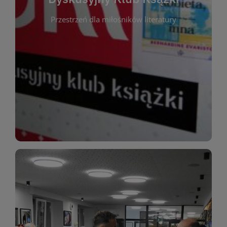
okazja do inspirującej dyskusji, wymiany
Przestrzeń dla miłośników literatury
różnych gatunków literackich. Każde spotkanie to
regularnie, by rozmawiać o wybranych tytułach z
opiniami i emocjami po lekturze. Spotykamy się
miłośników literatury, którzy lubią dzielić się
Dyskusyjny Klub Książki to przestrzeń dla
Dyskusyjny Klub Ksążki
WIĘCEJ
miłośników estetycznych doznań!