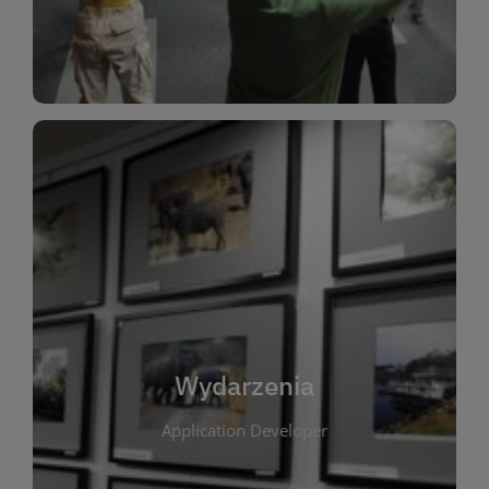
Dla Dzieci
Wydarzenia
W tej zakładce publikujemy informacje o
wszystkich wydarzeniach organizowanych przez
bibliotekę. Znajdziesz tu zapowiedzi spotkań
autorskich, warsztatów, prelekcji i zajęć
tematycznych dla różnych grup wiekowych. Każde
Wydarzenia
wydarzenie ma na celu promowanie kultury
Application Developer
czytelniczej oraz integrację społeczności lokalnej.
Dzięki kalendarzowi wydarzeń możesz łatwo
zaplanować udział w interesujących spotkaniach.