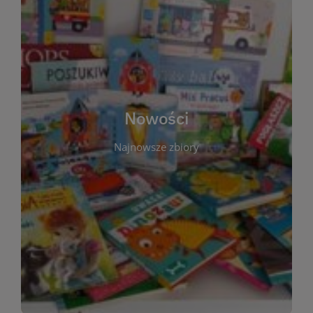
W tej sekcji prezentujemy najnowsze książki,
audiobooki oraz filmy, które właśnie trafiły do
zbiorów Miejskiej Biblioteki Publicznej w
Starachowicach. Regularnie aktualizujemy listę,
aby Czytelnicy mogli na bieżąco odkrywać świeże
Nowości
tytuły i najciekawsze premiery wydawnicze. Każda
pozycja opatrzona jest krótkim opisem i
Najnowsze zbiory
informacją o dostępności w katalogu. Zachęcamy
do częstych odwiedzin – nowości pojawiają się
niemal każdego tygodnia! Dzięki tej zakładce
zawsze będziesz wiedzieć, co warto przeczytać
jako pierwsze.
WIĘCEJ