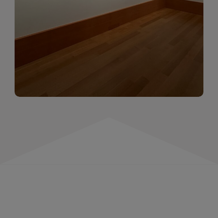
momentów. Zapraszamy do obejrzenia,
wspominania i inspirowania się!
WIĘCEJ