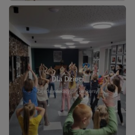
WIĘCEJ
świata literatury!
Zapraszamy do wspólnej zabawy i odkrywania
rozbudzać miłość do książek od najmłodszych lat.
kącik do wspólnego czytania. Pragniemy
Dla Dzieci
opowiadań i lektur szkolnych, a także przyjazny
Zajęcia edukacyjne, konkursy
dzieci. Biblioteka oferuje bogaty wybór bajek,
plastycznych i spotkaniach z autorami książek dla
informacje o zajęciach edukacyjnych, konkursach
czytelnikach i ich rodzicach. Znajdziesz tu
To miejsce stworzone z myślą o najmłodszych