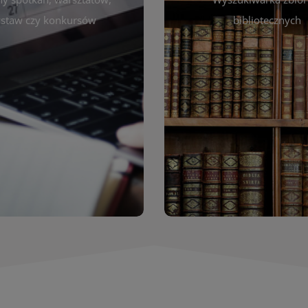
autora, tytułu lub tematu
darzeniach. Aktualizujemy
staw czy konkursów
bibliotecznych
interesujące Cię pozycje
gram na bieżąco, by zawsze
wyszukiwarce szybko zna
ny z planem pracy biblioteki.
filmów i innych materiałów
raszamy do śledzenia i
bibliotecznej – książek, cz
nictwa w życiu kulturalnym
przeglądanie pełnej of
miasta!
Katalog online umożli
Katalog Zbi
WIĘCEJ