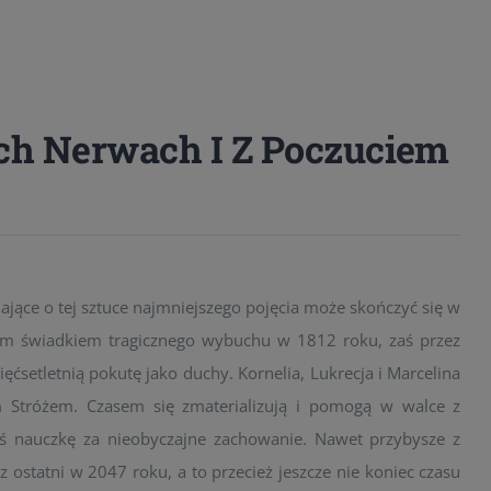
ch Nerwach I Z Poczuciem
jące o tej sztuce najmniejszego pojęcia może skończyć się w
mym świadkiem tragicznego wybuchu w 1812 roku, zaś przez
ęćsetletnią pokutę jako duchy. Kornelia, Lukrecja i Marcelina
 Stróżem. Czasem się zmaterializują i pomogą w walce z
 nauczkę za nieobyczajne zachowanie. Nawet przybysze z
az ostatni w 2047 roku, a to przecież jeszcze nie koniec czasu