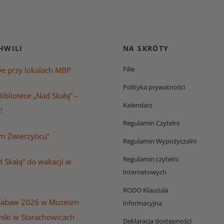
HWILI
NA SKRÓTY
Filie
we przy lokalach MBP
Polityka prywatności
ibliotece „Nad Skałą” –
Kalendarz
!
Regulamin Czytelni
m Zwierzyńcu”
Regulamin Wypożyczalni
Regulamin czytelni
 Skałą” do wakacji w
internetowych
RODO Klauzula
Zabaw 2026 w Muzeum
informacyjna
niki w Starachowicach
Deklaracja dostępności