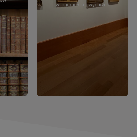
. Możesz
wspomnienia z wydarzeń
czytelników. Regularnie dodajemy
 według
nowe galerie, by każdy mógł
jdziesz
powrócić do wyjątkowych
. Dzięki
momentów. Zapraszamy do
asopism,
obejrzenia, wspominania i
erty
inspirowania się!
wia
orów
WIĘCEJ