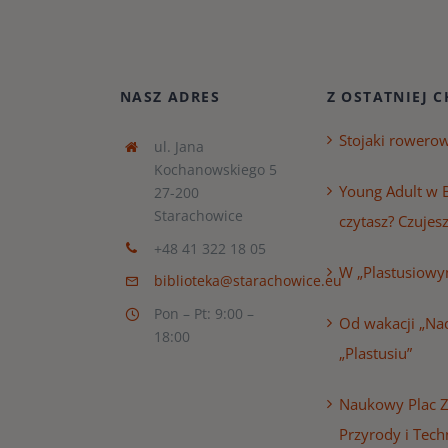
NASZ ADRES
Z OSTATNIEJ C
Stojaki rowero
ul. Jana
Kochanowskiego 5
Young Adult w B
27-200
Starachowice
czytasz? Czujesz
+48 41 322 18 05
W „Plastusiowy
biblioteka@starachowice.eu
Pon – Pt: 9:00 –
Od wakacji „Nad
18:00
„Plastusiu”
Naukowy Plac 
Przyrody i Tech