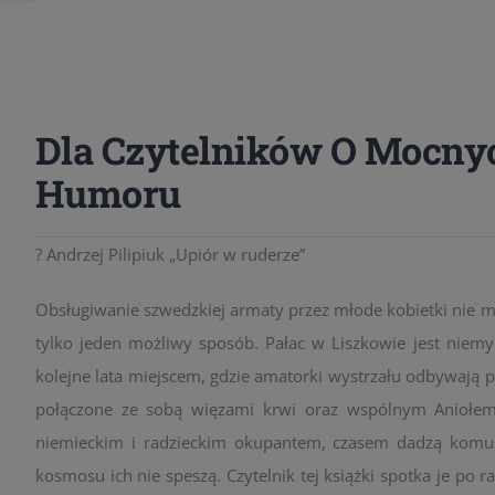
Dla Czytelników O Mocny
Humoru
? Andrzej Pilipiuk „Upiór w ruderze”
Obsługiwanie szwedzkiej armaty przez młode kobietki nie ma
tylko jeden możliwy sposób. Pałac w Liszkowie jest nie
kolejne lata miejscem, gdzie amatorki wystrzału odbywają pi
połączone ze sobą więzami krwi oraz wspólnym Aniołem
niemieckim i radzieckim okupantem, czasem dadzą komuś
kosmosu ich nie speszą. Czytelnik tej książki spotka je po r