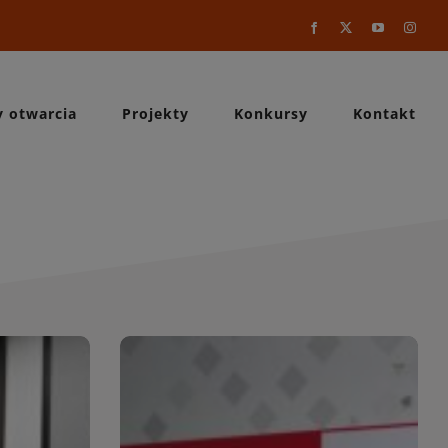
Facebook
X
YouTube
Instag
y otwarcia
Projekty
Konkursy
Kontakt
a
WIĘCEJ