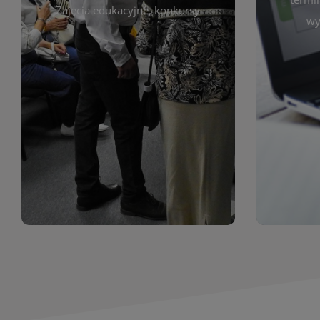
prace obejmują malarstwo,
Zajęcia edukacyjne, konkursy
Cię wy
wy
z poprzednich lat. Prezentowane
harmono
ekspozycjach oraz archiwum wystaw
był zgod
znajdziesz informacje o aktualnych
Zap
jak i zbiory tematyczne. W tej sekcji
uczest
zarówno sztukę lokalnych twórców,
Biblioteka organizuje prezentujące
Wystawy