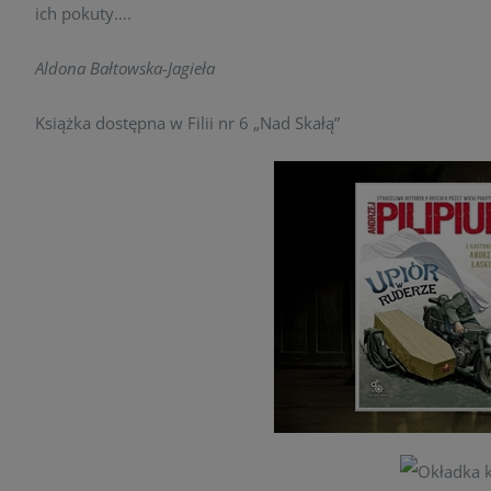
ich pokuty….
Aldona Bałtowska-Jagieła
Książka dostępna w Filii nr 6 „Nad Skałą”